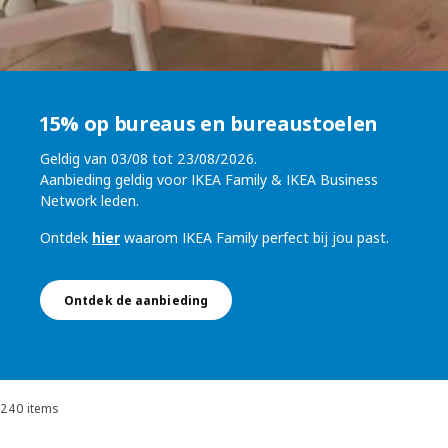
15% op bureaus en bureaustoelen
Geldig van 03/08 tot 23/08/2026.
Aanbieding geldig voor IKEA Family & IKEA Business
Network leden.
Ontdek
hier
waarom IKEA Family perfect bij jou past.
Ontdek de aanbieding
240 items
Sorteren en filteren