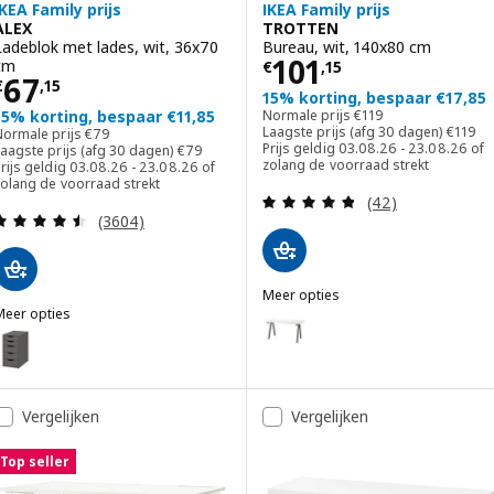
IKEA Family prijs
IKEA Family prijs
ALEX
TROTTEN
Ladeblok met lades, wit, 36x70
Bureau, wit, 140x80 cm
Prijs € 101,15
101
cm
€
,
15
Prijs € 67,15
67
€
,
15
15% korting, bespaar €17,85
Normale prijs € 119
15% korting, bespaar €11,85
Normale prijs
€
119
Laagste
Normale prijs € 79
Laagste prijs (afg 30 dagen)
€
119
Normale prijs
€
79
Laagste prijs (afg 30 dagen) € 79
Prijs geldig 03.08.26 - 23.08.26 of
aagste prijs (afg 30 dagen)
€
79
zolang de voorraad strekt
rijs geldig 03.08.26 - 23.08.26 of
zolang de voorraad strekt
Beoordeling: 4.8
(42)
Beoordeling: 4.5 van 5 sterren. Totaal beoordelin
(3604)
Meer opties
Meer opties
TROTTEN
Optie: TROTTEN, Bureau, wit/an
LEX
ptie: ALEX, Ladeblok met lades, donkergrijs, 36x70 cm
ptie: ALEX, Ladeblok met lades, wit gelazuurd/eikenpatroon, 36x70
Vergelijken
Vergelijken
Top seller