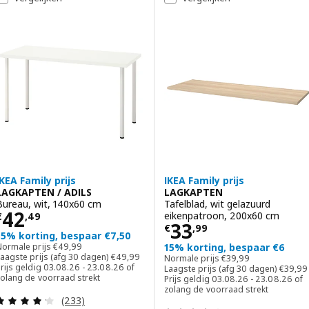
IKEA Family prijs
IKEA Family prijs
LAGKAPTEN / ADILS
LAGKAPTEN
Bureau, wit, 140x60 cm
Tafelblad, wit gelazuurd
Prijs € 42,49
42
eikenpatroon, 200x60 cm
€
,
49
Prijs € 33,99
33
€
,
99
15% korting, bespaar €7,50
Normale prijs € 49,99
Normale prijs
€
49
,
99
15% korting, bespaar €6
Laagste prijs (afg 30 dagen) € 49,99
Normale prijs € 39,99
aagste prijs (afg 30 dagen)
€
49
,
99
Normale prijs
€
39
,
99
Laagste
rijs geldig 03.08.26 - 23.08.26 of
Laagste prijs (afg 30 dagen)
€
39
,
99
zolang de voorraad strekt
Prijs geldig 03.08.26 - 23.08.26 of
zolang de voorraad strekt
Beoordeling: 4.2 van 5 sterren. Totaal beoordelin
(233)