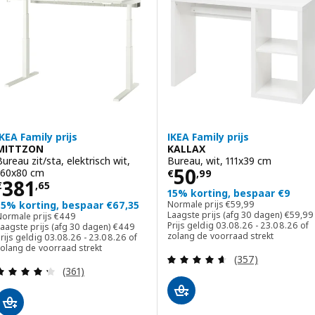
IKEA Family prijs
IKEA Family prijs
MITTZON
KALLAX
Bureau zit/sta, elektrisch wit,
Bureau, wit, 111x39 cm
Prijs € 50,99
50
160x80 cm
€
,
99
Prijs € 381,65
381
€
,
65
15% korting, bespaar €9
Normale prijs € 59,99
15% korting, bespaar €67,35
Normale prijs
€
59
,
99
Laagste
Normale prijs € 449
Laagste prijs (afg 30 dagen)
€
59
,
99
Normale prijs
€
449
Laagste prijs (afg 30 dagen) € 449
Prijs geldig 03.08.26 - 23.08.26 of
aagste prijs (afg 30 dagen)
€
449
zolang de voorraad strekt
rijs geldig 03.08.26 - 23.08.26 of
zolang de voorraad strekt
Beoordeling: 4.6
(357)
Beoordeling: 4.3 van 5 sterren. Totaal beoordelin
(361)