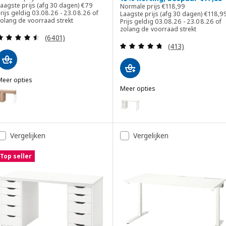
Laagste prijs (afg 30 dagen) € 79
Normale prijs € 118,9
aagste prijs (afg 30 dagen)
€
79
Normale prijs
€
118
,
99
Laagste
rijs geldig 03.08.26 - 23.08.26 of
Laagste prijs (afg 30 dagen)
€
118
,
9
zolang de voorraad strekt
Prijs geldig 03.08.26 - 23.08.26 of
zolang de voorraad strekt
Beoordeling: 4.5 van 5 sterren. Totaal beoordelin
(6401)
Beoordeling: 4.7
(413)
Meer opties
ICKE
Meer opties
ptie: MICKE, Bureau, wit gelazuurd eikeneffect, 105x50 cm
LAGKAPTEN / ALEX
Optie: LAGKAPTEN / ALEX, Bure
ptie: MICKE, Bureau, zwartbruin, 105x50 cm
Optie: LAGKAPTEN / ALEX, Burea
ptie: MICKE, Bureau, wit/antraciet, 105x50 cm
Vergelijken
Vergelijken
Optie: LAGKAPTEN / ALEX, Burea
Top seller
Optie: LAGKAPTEN / ALEX, Burea
Optie: LAGKAPTEN / ALEX, Burea