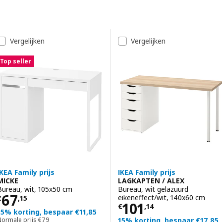
Doorgaan naar resultaten
Resultatenlijst
Vergelijken
Vergelijken
Top seller
IKEA Family prijs
IKEA Family prijs
MICKE
LAGKAPTEN / ALEX
Bureau, wit, 105x50 cm
Bureau, wit gelazuurd
Prijs € 67,15
67
eikeneffect/wit, 140x60 cm
€
,
15
Prijs € 101,14
101
€
,
14
15% korting, bespaar €11,85
Normale prijs € 79
Normale prijs
€
79
15% korting, bespaar €17,85