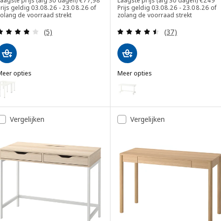
aagste prijs (afg 30 dagen)
€
77
,
98
Laagste prijs (afg 30 dagen)
€
249
rijs geldig 03.08.26 - 23.08.26 of
Prijs geldig 03.08.26 - 23.08.26 of
zolang de voorraad strekt
zolang de voorraad strekt
Beoordeling: 3.8 van 5 sterren. Totaal beoordelin
Beoordeling: 4.5
(5)
(37)
Meer opties
Meer opties
LAGKAPTEN / LINNMON
MITTZON
Optie: LAGKAPTEN / LINNMON, L-vormig bureau, wit, 120x160 cm
Optie: MITTZON, Opvouwbare ta
Optie: MITTZON, Opvouwbare ta
Vergelijken
Vergelijken