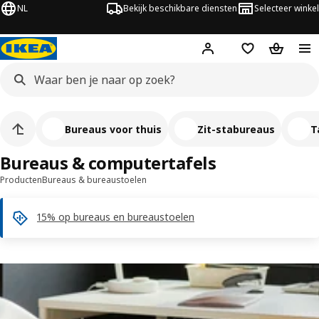
NL
Bekijk beschikbare diensten
Selecteer winkel
Hej!
Log in
Verlanglijstje
Winkelm
Bureaus voor thuis
Zit-stabureaus​
T
Bureaus & computertafels
Producten
Bureaus & bureaustoelen
15% op bureaus en bureaustoelen