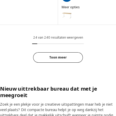
Meer opties
MITTZON
Optie: MITTZON, Bureau, eikenf
Optie: MITTZON, Bureau, wit, 
Optie: MITTZON, Bureau, walno
24 van 240 resultaten weergeven
Optie: MITTZON, Bureau, wit, 
Optie: MITTZON, Bureau, eikenf
Toon meer
Optie: MITTZON, Bureau, zwart 
Nieuw uittrekbaar bureau dat met je
meegroeit
Zoek je een plekje voor je creatieve uitspattingen maar heb je niet
veel plaats? Dit compacte bureau helpt je op weg dankzij het
uittrekbare deel dat je makkelijk uitschuift wanneer je ruimte nodig