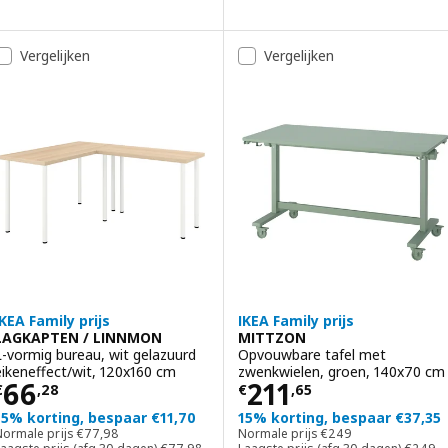
Vergelijken
Vergelijken
IKEA Family prijs
IKEA Family prijs
LAGKAPTEN / LINNMON
MITTZON
L-vormig bureau, wit gelazuurd
Opvouwbare tafel met
eikeneffect/wit, 120x160 cm
zwenkwielen, groen, 140x70 cm
Prijs € 66,28
Prijs € 211,65
66
211
€
,
28
€
,
65
15% korting, bespaar €11,70
15% korting, bespaar €37,35
Normale prijs € 77,98
Normale prijs € 249
Normale prijs
€
77
,
98
Normale prijs
€
249
Laagste prijs (afg 30 dagen) € 77,98
Laagste