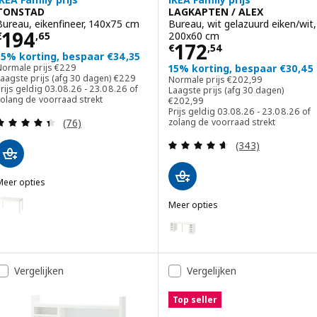
TONSTAD
LAGKAPTEN / ALEX
Bureau, eikenfineer, 140x75 cm
Bureau, wit gelazuurd eiken/wit,
Prijs € 194,65
194
200x60 cm
€
,
65
Prijs € 172,54
172
€
,
54
15% korting, bespaar €34,35
Normale prijs € 229
Normale prijs
€
229
15% korting, bespaar €30,45
Laagste prijs (afg 30 dagen) € 229
Normale prijs € 202,
aagste prijs (afg 30 dagen)
€
229
Normale prijs
€
202
,
99
rijs geldig 03.08.26 - 23.08.26 of
Laagste prijs (afg 30 dagen)
Laagste
zolang de voorraad strekt
€
202
,
99
Prijs geldig 03.08.26 - 23.08.26 of
Beoordeling: 4.4 van 5 sterren. Totaal beoordelin
zolang de voorraad strekt
(76)
Beoordeling: 4.6
(343)
Meer opties
TONSTAD
Optie: TONSTAD, Bureau, ecru, 140x75 cm
Meer opties
LAGKAPTEN / ALEX
Optie: LAGKAPTEN / ALEX, Bure
ptie: TONSTAD, Bureau, bruin gebeitst eiken fineer, 140x75 cm
Vergelijken
Vergelijken
Top seller