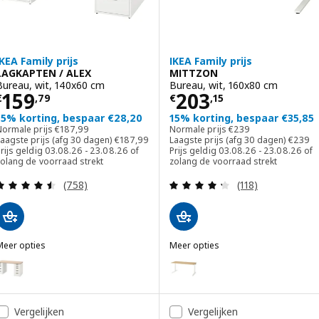
IKEA Family prijs
IKEA Family prijs
LAGKAPTEN / ALEX
MITTZON
Bureau, wit, 140x60 cm
Bureau, wit, 160x80 cm
Prijs € 159,79
Prijs € 203,15
159
203
€
,
79
€
,
15
15% korting, bespaar €28,20
15% korting, bespaar €35,85
Normale prijs € 187,99
Normale prijs € 239
Normale prijs
€
187
,
99
Normale prijs
€
239
Laagste prijs (afg 30 dagen) € 187,99
Laagste
aagste prijs (afg 30 dagen)
€
187
,
99
Laagste prijs (afg 30 dagen)
€
239
rijs geldig 03.08.26 - 23.08.26 of
Prijs geldig 03.08.26 - 23.08.26 of
zolang de voorraad strekt
zolang de voorraad strekt
Beoordeling: 4.5 van 5 sterren. Totaal beoordelin
Beoordeling: 4.3
(758)
(118)
Meer opties
Meer opties
AGKAPTEN / ALEX
MITTZON
ptie: LAGKAPTEN / ALEX, Bureau, wit gelazuurd eikeneffect/wit, 14
Optie: MITTZON, Bureau, eikenf
ptie: LAGKAPTEN / ALEX, Bureau, grijs/houteffect, 140x60 cm
Optie: MITTZON, Bureau, walno
Vergelijken
Vergelijken
ptie: LAGKAPTEN / ALEX, Bureau, wit gelazuurd eikeneffect, 140x6
Optie: MITTZON, Bureau, zwart 