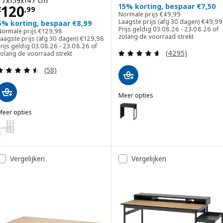
77x159x147 cm
Prijs € 120,99
15% korting, bespaar €7,50
120
€
,
99
Normale prijs € 49,99
Normale prijs
€
49
,
99
Laagste
Laagste prijs (afg 30 dagen)
€
49
,
99
6% korting, bespaar €8,99
Prijs geldig 03.08.26 - 23.08.26 of
Normale prijs € 129,98
Normale prijs
€
129
,
98
zolang de voorraad strekt
Laagste prijs (afg 30 dagen) € 129,98
aagste prijs (afg 30 dagen)
€
129
,
98
rijs geldig 03.08.26 - 23.08.26 of
Beoordeling: 4.6
(4295)
zolang de voorraad strekt
Beoordeling: 4.5 van 5 sterren. Totaal beoordelin
(58)
Meer opties
MICKE
Optie: MICKE, Bureau, zwartbru
Meer opties
ALLAX / LAGKAPTEN
Optie: KALLAX / LAGKAPTEN, Tafelcombinatie, wit, 77x159x147 cm
Vergelijken
Vergelijken