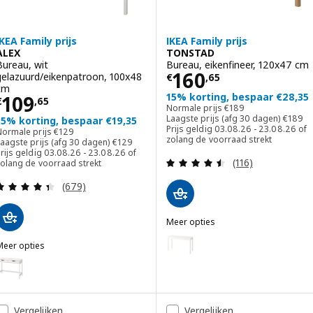
IKEA Family prijs
IKEA Family prijs
ALEX
TONSTAD
Bureau, wit
Bureau, eikenfineer, 120x47 cm
Prijs € 160,65
160
gelazuurd/eikenpatroon, 100x48
€
,
65
cm
Prijs € 109,65
15% korting, bespaar €28,35
109
€
,
65
Normale prijs € 189
Normale prijs
€
189
Laagste
Laagste prijs (afg 30 dagen)
€
189
15% korting, bespaar €19,35
Prijs geldig 03.08.26 - 23.08.26 of
Normale prijs € 129
Normale prijs
€
129
zolang de voorraad strekt
Laagste prijs (afg 30 dagen) € 129
aagste prijs (afg 30 dagen)
€
129
rijs geldig 03.08.26 - 23.08.26 of
Beoordeling: 4.5
(116)
zolang de voorraad strekt
Beoordeling: 4.4 van 5 sterren. Totaal beoordelin
(679)
Meer opties
TONSTAD
Optie: TONSTAD, Bureau, ecru,
Meer opties
LEX
ptie: ALEX, Bureau, wit, 100x48 cm
Optie: TONSTAD, Bureau, bruin g
ptie: ALEX, Bureau, donkergrijs, 100x48 cm
Vergelijken
Vergelijken