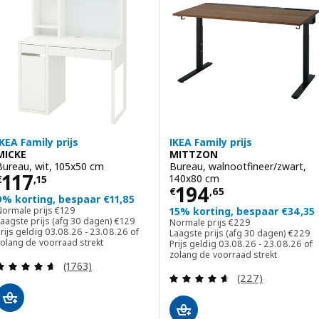
IKEA Family prijs
IKEA Family prijs
MICKE
MITTZON
Bureau, wit, 105x50 cm
Bureau, walnootfineer/zwart,
Prijs € 117,15
117
140x80 cm
€
,
15
Prijs € 194,65
194
€
,
65
9% korting, bespaar €11,85
Normale prijs € 129
Normale prijs
€
129
15% korting, bespaar €34,35
Laagste prijs (afg 30 dagen) € 129
Normale prijs € 229
aagste prijs (afg 30 dagen)
€
129
Normale prijs
€
229
Laagste
rijs geldig 03.08.26 - 23.08.26 of
Laagste prijs (afg 30 dagen)
€
229
zolang de voorraad strekt
Prijs geldig 03.08.26 - 23.08.26 of
zolang de voorraad strekt
Beoordeling: 4.6 van 5 sterren. Totaal beoordelin
(1763)
Beoordeling: 4.6
(227)