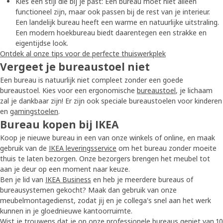
Kies een stijl die bij je past: Een bureau moet niet alleen
functioneel zijn, maar ook passen bij de rest van je interieur.
Een landelijk bureau heeft een warme en natuurlijke uitstraling.
Een modern hoekbureau biedt daarentegen een strakke en
eigentijdse look.
Ontdek al onze tips voor de perfecte thuiswerkplek
Vergeet je bureaustoel niet
Een bureau is natuurlijk niet compleet zonder een goede
bureaustoel. Kies voor een ergonomische
bureaustoel
, je lichaam
zal je dankbaar zijn! Er zijn ook speciale bureaustoelen voor kinderen
en
gamingstoelen
.
Bureau kopen bij IKEA
Koop je nieuwe bureau in een van onze winkels of online, en maak
gebruik van de
IKEA leveringsservice
om het bureau zonder moeite
thuis te laten bezorgen. Onze bezorgers brengen het meubel tot
aan je deur op een moment naar keuze.
Ben je lid van
IKEA Business
en heb je meerdere bureaus of
bureausystemen gekocht? Maak dan gebruik van onze
meubelmontagedienst, zodat jij en je collega's snel aan het werk
kunnen in je gloednieuwe kantoorruimte.
Wist je trouwens dat je op onze professionele bureaus geniet van
10