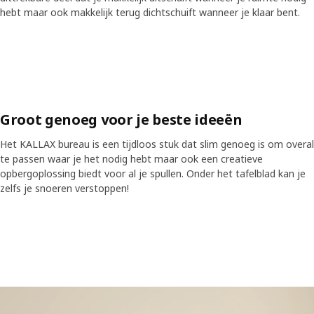
 transcript
Video pauzeren
hebt maar ook makkelijk terug dichtschuift wanneer je klaar bent.
Skip listing
Groot genoeg voor je beste ideeën
Het KALLAX bureau is een tijdloos stuk dat slim genoeg is om overal
te passen waar je het nodig hebt maar ook een creatieve
opbergoplossing biedt voor al je spullen. Onder het tafelblad kan je
zelfs je snoeren verstoppen!
Skip listing
Video toont verschillende tafelbladen, schragen en poten die samen 