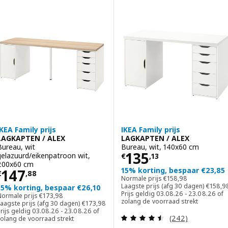
ptie: LAGKAPTEN / ALEX, Bureau, wit/wit gelazuurd eikeneffect, 14
Optie: MITTZON, Bureau, wit, 
Optie: MITTZON, Bureau, eikenf
Optie: MITTZON, Bureau, wit/z
IKEA Family prijs
IKEA Family prijs
LAGKAPTEN / ALEX
LAGKAPTEN / ALEX
Bureau, wit
Bureau, wit, 140x60 cm
Prijs € 135,13
135
gelazuurd/eikenpatroon wit,
€
,
13
200x60 cm
Prijs € 147,88
15% korting, bespaar €23,85
147
€
,
88
Normale prijs € 158,9
Normale prijs
€
158
,
98
Laagste
Laagste prijs (afg 30 dagen)
€
158
,
9
15% korting, bespaar €26,10
Prijs geldig 03.08.26 - 23.08.26 of
Normale prijs € 173,98
Normale prijs
€
173
,
98
zolang de voorraad strekt
Laagste prijs (afg 30 dagen) € 173,98
aagste prijs (afg 30 dagen)
€
173
,
98
rijs geldig 03.08.26 - 23.08.26 of
Beoordeling: 4.5
(242)
zolang de voorraad strekt