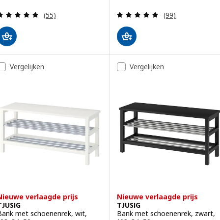
Beoordeling: 4.8 van 5 sterren. Totaal beoordelin
Beoordeling: 4.8
(55)
(99)
Vergelijken
Vergelijken
Nieuwe verlaagde prijs
Nieuwe verlaagde prijs
TJUSIG
TJUSIG
Bank met schoenenrek, wit,
Bank met schoenenrek, zwart,