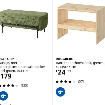
VALTORP
RAGGBERG
Bankje, met
Bank met schoenenrek, grenen,
opbergruimte/Samsala donker
60x35x45 cm
Prijs € 24,99
24
geel-groen, 103 cm
€
,
99
Prijs € 179
179
€
Beoordeling: 4.3
(57)
Beoordeling: 4.4 van 5 sterren. Totaal beoordelin
(135)