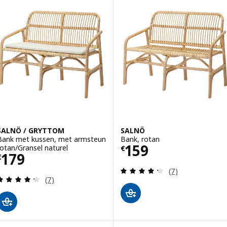
SALNÖ / GRYTTOM
SALNÖ
Bank met kussen, met armsteun
Bank, rotan
Prijs € 159
159
rotan/Gransel naturel
€
Prijs € 179
179
€
Beoordeling: 4.3
(7)
Beoordeling: 4.3 van 5 sterren. Totaal beoordelin
(7)