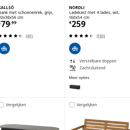
KALLSÖ
NORDLI
Bank met schoenenrek, grijs,
Ladekast met 4 lades, wit,
80x38x56 cm
160x54 cm
Prijs € 79,99
Prijs € 259
79
259
€
,
99
€
Beoordeling: 4.4 van 5 sterren. Totaal beoordelin
Beoordeling: 4.4
(41)
(110)
Verstelbare doppen
Zachtsluitend
Meer opties
NORDLI
Optie: NORDLI, Ladekast met 4 
Vergelijken
Vergelijken