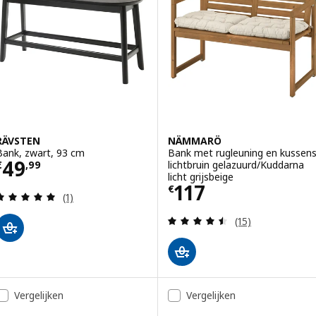
RÄVSTEN
NÄMMARÖ
Bank, zwart, 93 cm
Bank met rugleuning en kussens
Prijs € 49,99
49
lichtbruin gelazuurd/Kuddarna
€
,
99
licht grijsbeige
Prijs € 117
117
€
Beoordeling: 5 van 5 sterren. Totaal beoordeling
(1)
Beoordeling: 4.5
(15)
Vergelijken
Vergelijken