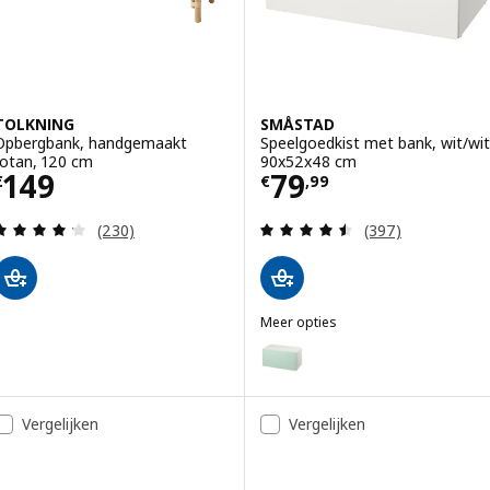
TOLKNING
SMÅSTAD
Opbergbank, handgemaakt
Speelgoedkist met bank, wit/wit
rotan, 120 cm
90x52x48 cm
Prijs € 149
Prijs € 79,99
149
79
€
€
,
99
Beoordeling: 4.2 van 5 sterren. Totaal beoordelin
Beoordeling: 4.5
(230)
(397)
Meer opties
SMÅSTAD
Optie: SMÅSTAD, Speelgoedkist 
Optie: SMÅSTAD, Speelgoedkist
Vergelijken
Vergelijken
Optie: SMÅSTAD, Speelgoedkist
Optie: SMÅSTAD, Speelgoedkist