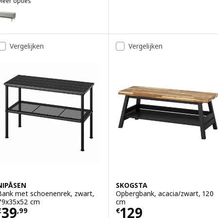
Meer opties
VALTORP
ptie: VALTORP, Bankje, met opbergruimte/Viarp beige/bruin, 103 cm
Vergelijken
Vergelijken
NIPÅSEN
SKOGSTA
Bank met schoenenrek, zwart,
Opbergbank, acacia/zwart, 120
79x35x52 cm
cm
Prijs € 39,99
Prijs € 129
39
129
€
,
99
€