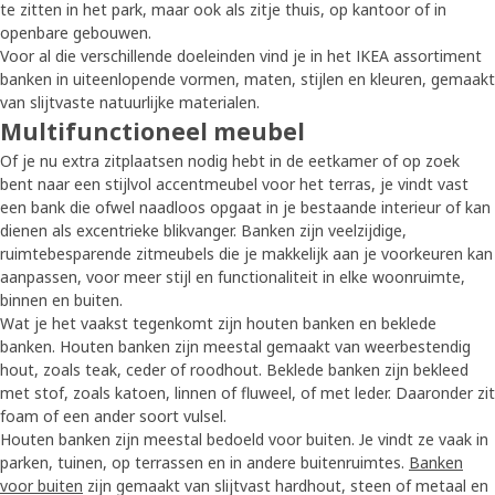
te zitten in het park, maar ook als zitje thuis, op kantoor of in
openbare gebouwen.
Voor al die verschillende doeleinden vind je in het IKEA assortiment
banken in uiteenlopende vormen, maten, stijlen en kleuren, gemaakt
van slijtvaste natuurlijke materialen.
Multifunctioneel meubel
Of je nu extra zitplaatsen nodig hebt in de eetkamer of op zoek
bent naar een stijlvol accentmeubel voor het terras, je vindt vast
een bank die ofwel naadloos opgaat in je bestaande interieur of kan
dienen als excentrieke blikvanger. Banken zijn veelzijdige,
ruimtebesparende zitmeubels die je makkelijk aan je voorkeuren kan
aanpassen, voor meer stijl en functionaliteit in elke woonruimte,
binnen en buiten.
Wat je het vaakst tegenkomt zijn houten banken en beklede
banken. Houten banken zijn meestal gemaakt van weerbestendig
hout, zoals teak, ceder of roodhout. Beklede banken zijn bekleed
met stof, zoals katoen, linnen of fluweel, of met leder. Daaronder zit
foam of een ander soort vulsel.
Houten banken zijn meestal bedoeld voor buiten. Je vindt ze vaak in
parken, tuinen, op terrassen en in andere buitenruimtes.
Banken
voor buiten
zijn gemaakt van slijtvast hardhout, steen of metaal en