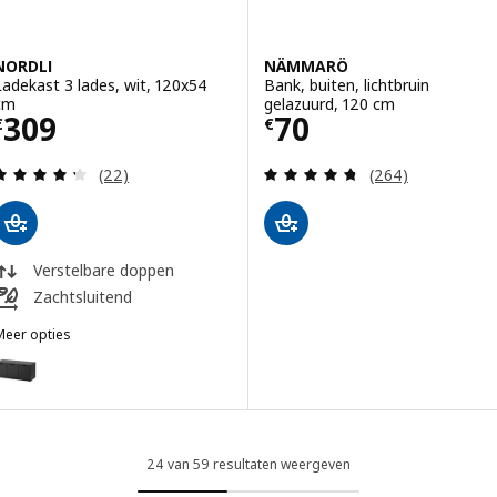
NORDLI
NÄMMARÖ
Ladekast 3 lades, wit, 120x54
Bank, buiten, lichtbruin
cm
gelazuurd, 120 cm
Prijs € 309
Prijs € 70
309
70
€
€
Beoordeling: 4.3 van 5 sterren. Totaal beoordelin
Beoordeling: 4.7
(22)
(264)
Verstelbare doppen
Zachtsluitend
Meer opties
NORDLI
ptie: NORDLI, Ladekast 3 lades, antraciet, 120x54 cm
24 van 59 resultaten weergeven