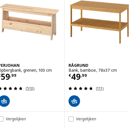
PERJOHAN
RÅGRUND
Opbergbank, grenen, 100 cm
Bank, bamboe, 78x37 cm
Prijs € 59,99
Prijs € 49,99
59
49
€
,
99
€
,
99
Beoordeling: 4.7 van 5 sterren. Totaal beoordelin
Beoordeling: 4.7
(510)
(111)
Vergelijken
Vergelijken