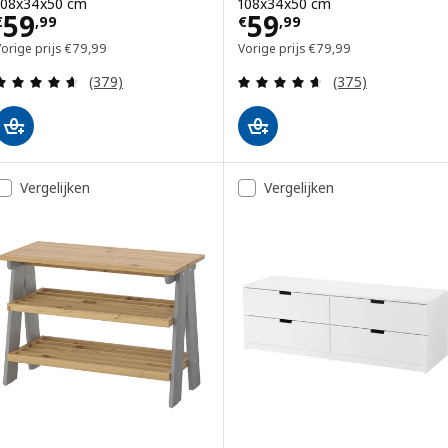
108x34x50 cm
108x34x50 cm
Prijs € 59,99
Prijs € 59,99
59
59
€
,
99
€
,
99
Vorige prijs € 79,99
Vorige prijs € 79,99
orige prijs
€
79
,
99
Vorige prijs
€
79
,
99
Beoordeling: 4.6 van 5 sterren. Totaal beoordelin
Beoordeling: 4.6
(379)
(375)
Vergelijken
Vergelijken