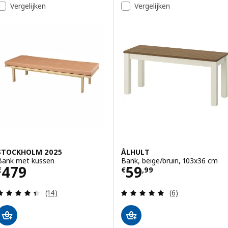
Vergelijken
Vergelijken
STOCKHOLM 2025
ÅLHULT
Bank met kussen
Bank, beige/bruin, 103x36 cm
Prijs € 479
Prijs € 59,99
479
59
€
€
,
99
Beoordeling: 4.4 van 5 sterren. Totaal beoordelin
Beoordeling: 5 v
(14)
(6)