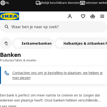
NL
Bekijk beschikbare diensten
Selecteer winkel
Hej!
Log in
Verlanglijstje
Winkelm
Eetkamerbanken
Halbankjes & zitbanken 
Banken
Producten
Tafels & stoelen
Contacteer ons om je bestelling te plaatsen, we helpen je
met plezier!
Een bank is perfect om meer ruimte te creëren en te zorgen dat
iedereen een plaatsje heeft. Onze banken hebben verschillende
maten, stijlen, kleuren en materialen, inclusief massief hout. Je vindt
Lees meer