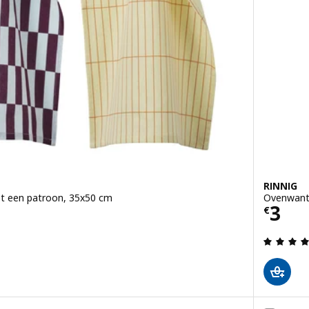
RINNIG
et een patroon, 35x50 cm
Ovenwant,
2 st.
Prijs
3
€
g: 3.2 van 5 sterren. Totaal beoordelingen: