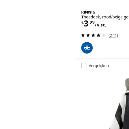
RINNIG
Theedoek, rood/beige ge
Prijs € 3,99/
3
€
,
99
/4 st.
Beoordelin
(241)
Vergelijken