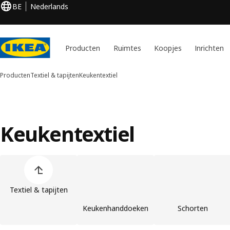
BE
Nederlands
Producten
Ruimtes
Koopjes
Inrichten
Producten
Textiel & tapijten
Keukentextiel
Keukentextiel
Lijst met productcategorieën overslaan
Textiel & tapijten
Keukenhanddoeken
Schorten