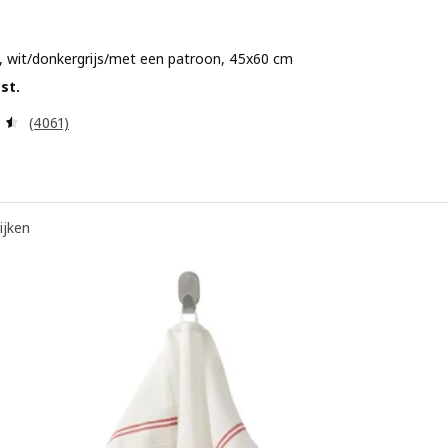
 wit/donkergrijs/met een patroon, 45x60 cm
 € 3,99/4 st.
 st.
Beoordeling: 4.5 van 5 sterren. Totaal beoordelingen:
(4061)
ijken