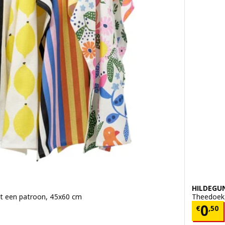
HILDEGU
et een patroon, 45x60 cm
Theedoek,
4 st.
Prijs
0
€
,
50