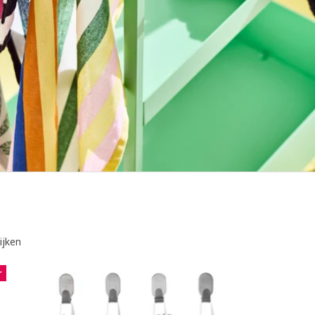
ijken
r