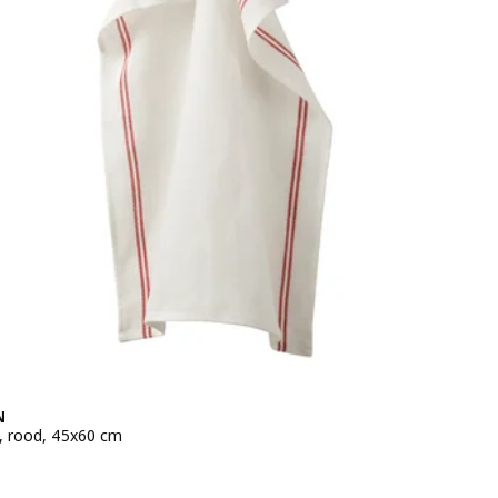
N
 rood, 45x60 cm
 € 0,50