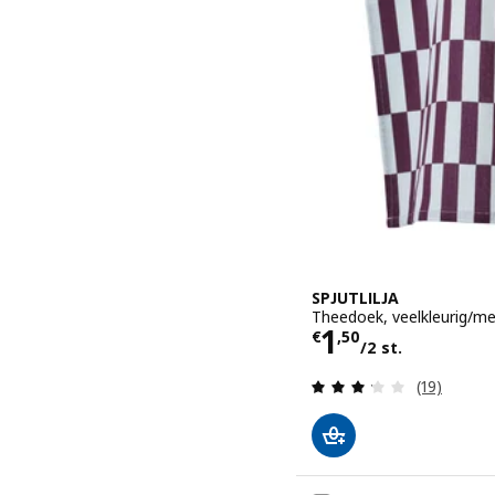
SPJUTLILJA
Theedoek, veelkleurig/m
Prijs € 1,50/
1
€
,
50
/2 st.
Beoordelin
(19)