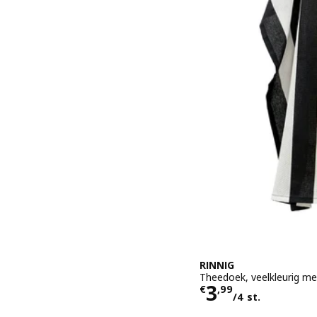
RINNIG
Theedoek, veelkleurig m
Prijs € 3,99/
3
€
,
99
/4 st.