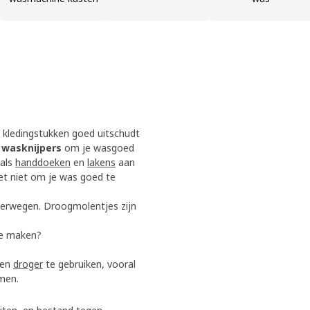
e kledingstukken goed uitschudt
 wasknijpers
om je wasgoed
oals
handdoeken
en
lakens
aan
et niet om je was goed te
verwegen. Droogmolentjes zijn
te maken?
een
droger
te gebruiken, vooral
emen.