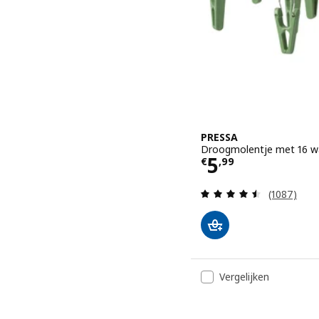
PRESSA
Droogmolentje met 16 wa
Prijs € 5,99
5
€
,
99
Beoordelin
(1087)
Vergelijken