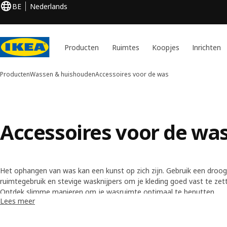
BE
Nederlands
Producten
Ruimtes
Koopjes
Inrichten
Producten
Wassen & huishouden
Accessoires voor de was
Accessoires voor de wa
Het ophangen van was kan een kunst op zich zijn. Gebruik een droog
ruimtegebruik en stevige wasknijpers om je kleding goed vast te ze
rits, zijn handig voor het beschermen van delicate items.
Ontdek slimme manieren om je
wasruimte optimaal te benutten
.
Lees meer