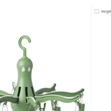
t
Vergel