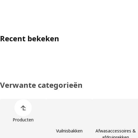
Recent bekeken
Verwante categorieën
Lijst met productcategorieën overslaan
Producten
Vuilnisbakken
Afwasaccessoires &
afdruiprekken