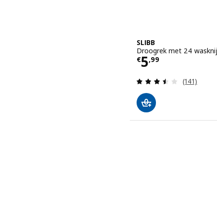
SLIBB
Droogrek met 24 wasknij
Prijs € 5,99
5
€
,
99
Beoordelin
(141)