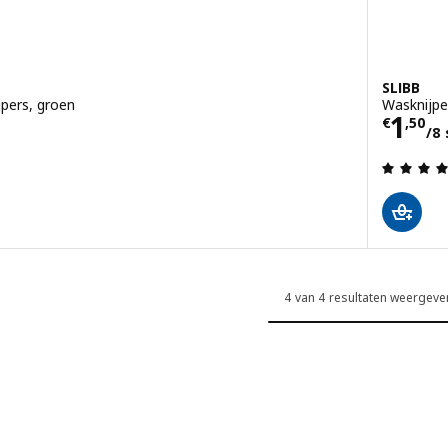
SLIBB
pers, groen
Wasknijpe
Prijs
1
€
,
50
/8 
g: 3.5 van 5 sterren. Totaal beoordelingen:
4 van 4 resultaten weergeve