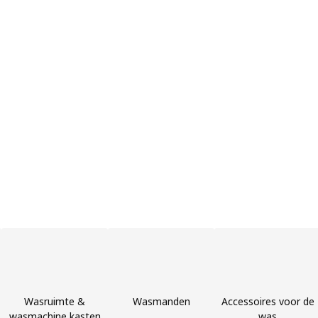
Wasruimte &
Wasmanden
Accessoires voor de
wasmachine kasten
was