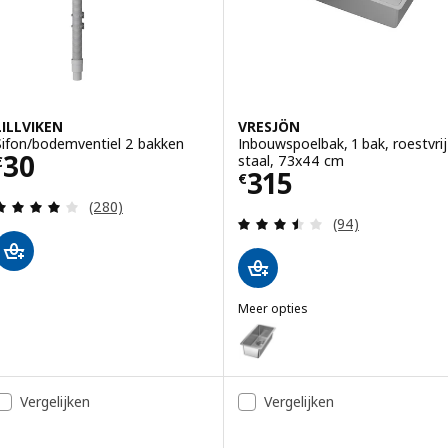
LILLVIKEN
VRESJÖN
Sifon/bodemventiel 2 bakken
Inbouwspoelbak, 1 bak, roestvrij
Prijs € 30
30
staal, 73x44 cm
€
Prijs € 315
315
€
Beoordeling: 3.9 van 5 sterren. Totaal beoordelin
(280)
Beoordeling: 3.5
(94)
Meer opties
VRESJÖN
Optie: VRESJÖN, Inbouwspoelbak,
Optie: VRESJÖN, Inbouwspoelbak,
Vergelijken
Vergelijken
Optie: VRESJÖN, Inbouwspoelbak,