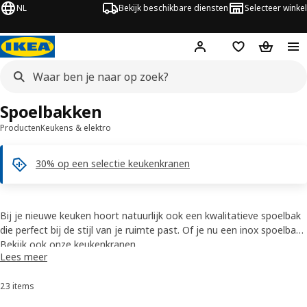
NL
Bekijk beschikbare diensten
Selecteer winkel
Hej!
Log in
Verlanglijstje
Winkelm
Spoelbakken
Producten
Keukens & elektro
30% op een selectie keukenkranen
Bij je nieuwe keuken hoort natuurlijk ook een kwalitatieve spoelbak
die perfect bij de stijl van je ruimte past. Of je nu een inox spoelbak,
een zwarte wasbak, een enkele of een dubbele spoelbak zoekt: bij
Bekijk ook onze keukenkranen
Lees meer
IKEA vind je een breed aanbod gootstenen voor je keuken in allerlei
materialen, kleuren en stijlen. Vul je wasbak aan met een van onze
23 items
Sorteren en filteren
accessoires voor spoelbakken
en je bent helemaal klaar voor
urenlang kookplezier.