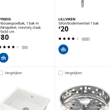
FYNDIG
LILLVIKEN
Inbouwspoelbak, 1 bak m
Sifon/bodemventiel 1 bak
Prijs € 20
20
fdruipdeel, roestvrij staal,
€
70x50 cm
Prijs € 80
80
€
Beoordeling: 3.9
(600)
Beoordeling: 3.8 van 5 sterren. Totaal beoordelin
(99)
Vergelijken
Vergelijken