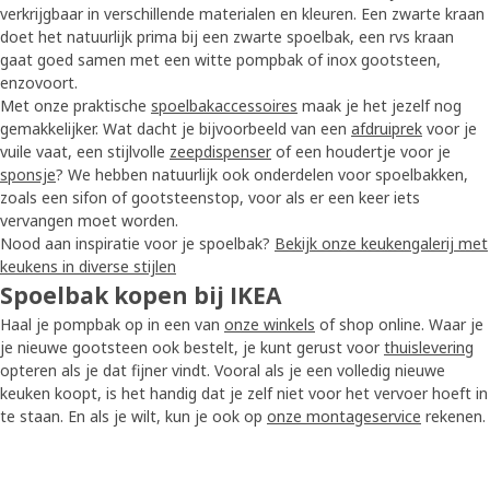
verkrijgbaar in verschillende materialen en kleuren. Een zwarte kraan
doet het natuurlijk prima bij een zwarte spoelbak, een rvs kraan
gaat goed samen met een witte pompbak of inox gootsteen,
enzovoort.
Met onze praktische
spoelbakaccessoires
maak je het jezelf nog
gemakkelijker. Wat dacht je bijvoorbeeld van een
afdruiprek
voor je
vuile vaat, een stijlvolle
zeepdispenser
of een houdertje voor je
sponsje
? We hebben natuurlijk ook onderdelen voor spoelbakken,
zoals een sifon of gootsteenstop, voor als er een keer iets
vervangen moet worden.
Nood aan inspiratie voor je spoelbak?
Bekijk onze keukengalerij met
keukens in diverse stijlen
Spoelbak kopen bij IKEA
Haal je pompbak op in een van
onze winkels
of shop online. Waar je
je nieuwe gootsteen ook bestelt, je kunt gerust voor
thuislevering
opteren als je dat fijner vindt. Vooral als je een volledig nieuwe
keuken koopt, is het handig dat je zelf niet voor het vervoer hoeft in
te staan. En als je wilt, kun je ook op
onze montageservice
rekenen.