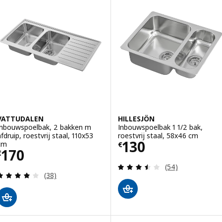
VATTUDALEN
HILLESJÖN
Inbouwspoelbak, 2 bakken m
Inbouwspoelbak 1 1/2 bak,
afdruip, roestvrij staal, 110x53
roestvrij staal, 58x46 cm
Prijs € 130
130
cm
€
Prijs € 170
170
€
Beoordeling: 3.5
(54)
Beoordeling: 4.1 van 5 sterren. Totaal beoordelin
(38)