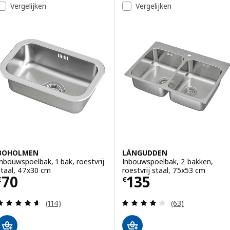
Vergelijken
Vergelijken
BOHOLMEN
LÅNGUDDEN
Inbouwspoelbak, 1 bak, roestvrij
Inbouwspoelbak, 2 bakken,
staal, 47x30 cm
roestvrij staal, 75x53 cm
Prijs € 70
Prijs € 135
70
135
€
€
Beoordeling: 4.6 van 5 sterren. Totaal beoordelin
Beoordeling: 3.9
(114)
(63)