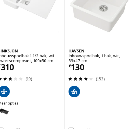
SINKSJÖN
HAVSEN
Inbouwspoelbak 1 1/2 bak, wit
Inbouwspoelbak, 1 bak, wit,
kwartscomposiet, 100x50 cm
53x47 cm
Prijs € 310
Prijs € 130
310
130
€
€
Beoordeling: 2.7 van 5 sterren. Totaal beoordelin
Beoordeling: 4.1
(19)
(153)
Meer opties
SINKSJÖN
ptie: SINKSJÖN, Inbouwspoelbak 1 1/2 bak, zwart kwartscomposiet,