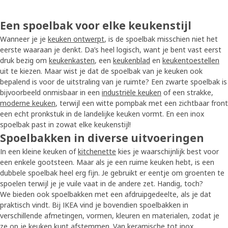
Een spoelbak voor elke keukenstijl
Wanneer je je
keuken ontwerpt
, is de spoelbak misschien niet het
eerste waaraan je denkt. Da’s heel logisch, want je bent vast eerst
druk bezig om
keukenkasten
, een
keukenblad
en
keukentoestellen
uit te kiezen. Maar wist je dat de spoelbak van je keuken ook
bepalend is voor de uitstraling van je ruimte? Een zwarte spoelbak is
bijvoorbeeld onmisbaar in een
industriële keuken
of een strakke,
moderne keuken
, terwijl een witte pompbak met een zichtbaar front
een echt pronkstuk in de landelijke keuken vormt. En een inox
spoelbak past in zowat elke keukenstijl!
Spoelbakken in diverse uitvoeringen
In een kleine keuken of
kitchenette
kies je waarschijnlijk best voor
een enkele gootsteen. Maar als je een ruime keuken hebt, is een
dubbele spoelbak heel erg fijn. Je gebruikt er eentje om groenten te
spoelen terwijl je je vuile vaat in de andere zet. Handig, toch?
We bieden ook spoelbakken met een afdruipgedeelte, als je dat
praktisch vindt. Bij IKEA vind je bovendien spoelbakken in
verschillende afmetingen, vormen, kleuren en materialen, zodat je
ze op je keuken kunt afstemmen. Van keramische tot inox