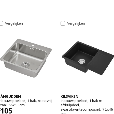
Doorgaan naar resultaten
Resultatenlijst
Vergelijken
Vergelijken
LÅNGUDDEN
KILSVIKEN
Inbouwspoelbak, 1 bak, roestvrij
Inbouwspoelbak, 1 bak m
staal, 56x53 cm
afdruipdeel,
Prijs € 105
105
zwart/kwartscomposiet, 72x46
€
cm