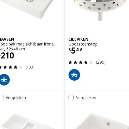
HAVSEN
LILLVIKEN
Spoelbak met zichtbaar front,
Gootsteenstop
Prijs € 5,99
5
wit, 62x48 cm
€
,
99
Prijs € 210
210
€
Beoordeling: 3.7
(295)
Beoordeling: 3.9 van 5 sterren. Totaal beoordelin
(133)
Vergelijken
Vergelijken