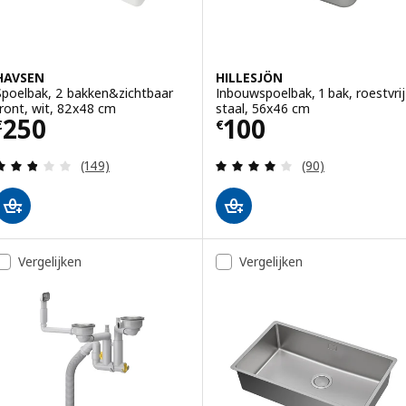
HAVSEN
HILLESJÖN
Spoelbak, 2 bakken&zichtbaar
Inbouwspoelbak, 1 bak, roestvrij
front, wit, 82x48 cm
staal, 56x46 cm
Prijs € 250
Prijs € 100
250
100
€
€
Beoordeling: 2.8 van 5 sterren. Totaal beoordelin
Beoordeling: 3.9
(149)
(90)
Vergelijken
Vergelijken