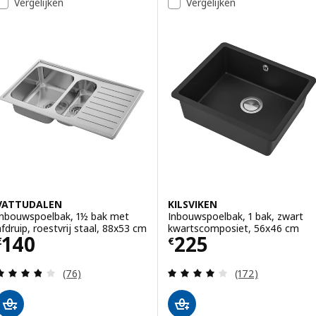
Vergelijken
Vergelijken
VATTUDALEN
KILSVIKEN
Inbouwspoelbak, 1½ bak met
Inbouwspoelbak, 1 bak, zwart
afdruip, roestvrij staal, 88x53 cm
kwartscomposiet, 56x46 cm
Prijs € 140
Prijs € 225
140
225
€
€
Beoordeling: 3.8 van 5 sterren. Totaal beoordelin
Beoordeling: 4.1
(76)
(172)