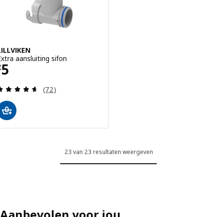
LILLVIKEN
Extra aansluiting sifon
Prijs € 5
5
€
Beoordeling: 4.6 van 5 sterren. Totaal beoordelin
(72)
23 van 23 resultaten weergeven
Aanbevolen voor jou