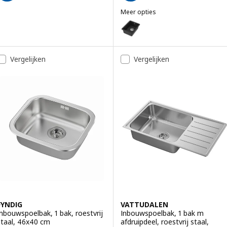
Meer opties
KILSVIKEN
Optie: KILSVIKEN, Inbouwspoelb
Optie: KILSVIKEN, Inbouwspoelb
Vergelijken
Vergelijken
Optie: KILSVIKEN, Inbouwspoelb
Optie: KILSVIKEN, Inbouwspoelb
Optie: KILSVIKEN, Inbouwspoelb
FYNDIG
VATTUDALEN
Inbouwspoelbak, 1 bak, roestvrij
Inbouwspoelbak, 1 bak m
staal, 46x40 cm
afdruipdeel, roestvrij staal,