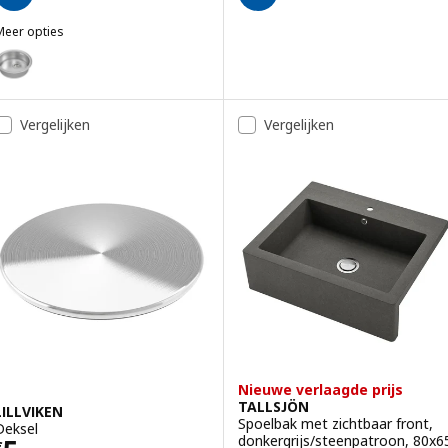
Meer opties
BOHOLMEN
ptie: BOHOLMEN, Inbouwspoelbak, 1 bak, roestvrij staal, 45 cm
Vergelijken
Vergelijken
Nieuwe verlaagde prijs
TALLSJÖN
LILLVIKEN
Spoelbak met zichtbaar front,
Deksel
donkergrijs/steenpatroon, 80x6
€