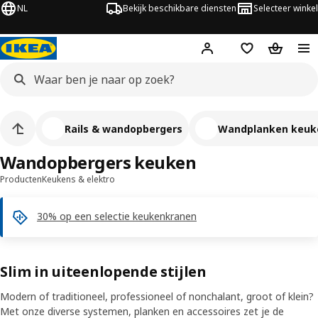
NL
Bekijk beschikbare diensten
Selecteer winkel
Hej!
Log in
Verlanglijstje
Winkelm
Rails & wandopbergers
Wandplanken keuke
Wandopbergers keuken
Producten
Keukens & elektro
30% op een selectie keukenkranen
Slim in uiteenlopende stijlen
Modern of traditioneel, professioneel of nonchalant, groot of klein?
Met onze diverse systemen, planken en accessoires zet je de