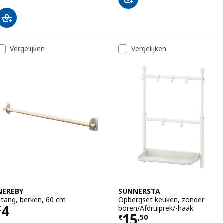
Vergelijken
Vergelijken
NEREBY
SUNNERSTA
Stang, berken, 60 cm
Opbergset keuken, zonder
Prijs € 4
4
boren/Afdruiprek/-haak
€
Prijs € 15,50
15
€
,
50