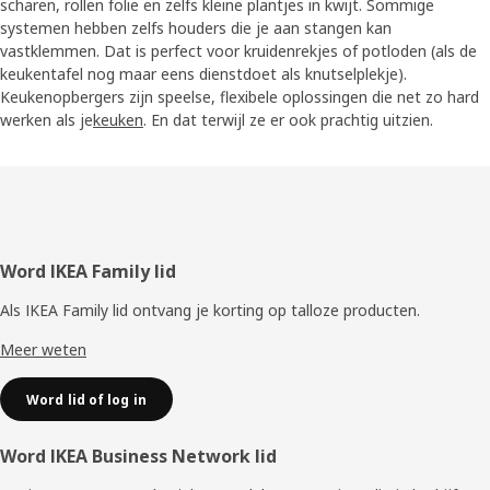
scharen, rollen folie en zelfs kleine plantjes in kwijt. Sommige
systemen hebben zelfs houders die je aan stangen kan
vastklemmen. Dat is perfect voor kruidenrekjes of potloden (als de
keukentafel nog maar eens dienstdoet als knutselplekje).
Keukenopbergers zijn speelse, flexibele oplossingen die net zo hard
werken als je
keuken
. En dat terwijl ze er ook prachtig uitzien.
Voettekst
Word IKEA Family lid
Als IKEA Family lid ontvang je korting op talloze producten.
Meer weten
Word lid of log in
Word IKEA Business Network lid