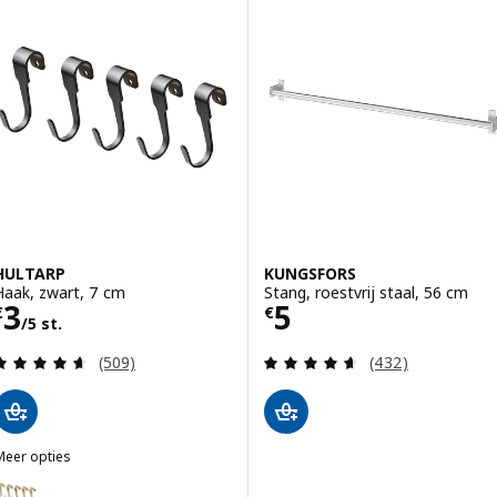
HULTARP
KUNGSFORS
Haak, zwart, 7 cm
Stang, roestvrij staal, 56 cm
Prijs € 3/5 st.
Prijs € 5
3
5
€
€
/5 st.
Beoordeling: 4.6 van 5 sterren. Totaal beoordelin
Beoordeling: 4.6
(509)
(432)
Meer opties
HULTARP
ptie: HULTARP, Haak, gepolijst/messingkleur, 7 cm