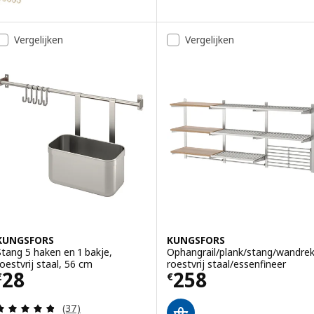
Vergelijken
Vergelijken
KUNGSFORS
KUNGSFORS
Stang 5 haken en 1 bakje,
Ophangrail/plank/stang/wandrek
roestvrij staal, 56 cm
roestvrij staal/essenfineer
Prijs € 28
Prijs € 258
28
258
€
€
Beoordeling: 4.8 van 5 sterren. Totaal beoordelin
(37)