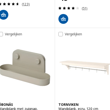
Beoordeling: 4.6 van 5 sterren. Totaal beoordelin
(123)
Beoordeling: 4 v
(51)
Vergelijken
Vergelijken
ÖBONÄS
TORNVIKEN
Wandplank met zuignap,
Wandplank, ecru, 120 cm