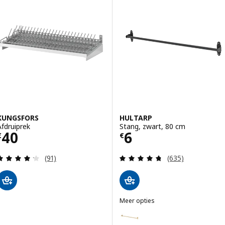
KUNGSFORS
HULTARP
Afdruiprek
Stang, zwart, 80 cm
Prijs € 40
Prijs € 6
40
6
€
€
Beoordeling: 4.2 van 5 sterren. Totaal beoordelin
Beoordeling: 4.7
(91)
(635)
Meer opties
HULTARP
Optie: HULTARP, Stang, gepolijs