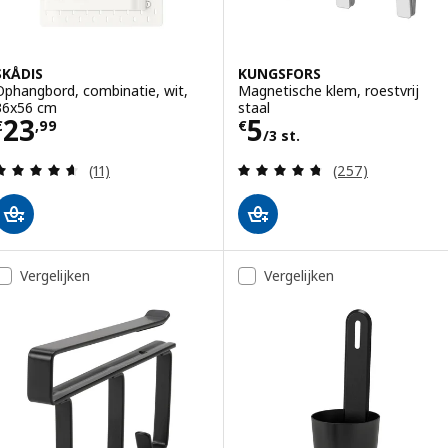
SKÅDIS
KUNGSFORS
Ophangbord, combinatie, wit,
Magnetische klem, roestvrij
36x56 cm
staal
Prijs € 23,99
Prijs € 5/3 st.
23
5
€
,
99
€
/3 st.
Beoordeling: 4.6 van 5 sterren. Totaal beoordelin
Beoordeling: 4.7
(11)
(257)
Vergelijken
Vergelijken