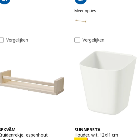
Meer opties
HULTARP
Optie: HULTARP, Stang, gepolijs
Vergelijken
Vergelijken
BEKVÄM
SUNNERSTA
Kruidenrekje, espenhout
Houder, wit, 12x11 cm