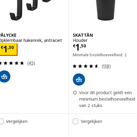
PÅLYCKE
SKATTÅN
Opklembaar hakenrek, antraciet
Houder
Prijs € 1,50
1
Prijs € 1,50
€
,
50
1
€
,
50
Minimale bestelhoeveelheid: 2
Beoordeling: 4.7 van 5 sterren. Totaal beoordelin
(45)
Beoordeling: 4.6
(118)
Voor dit product geldt een
minimum bestelhoeveelheid
van 2 stuks.
Vergelijken
Vergelijken