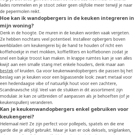
lades rommelen en je stoot zeker geen olijfolie meer terwijl je naar
de pepermolen reikt.
Hoe kan ik wandopbergers in de keuken integreren in
mijn woning?
Denk in de hoogte. De muren in de keuken worden vaak vergeten.
Ze hebben nochtans veel potentieel. Installeer opbergers boven
werkbladen om keukengerei bij de hand te houden of richt een
koffiehoekje in met mokken, koffiefilters en koffiebonen zodat je
snel een bakje troost kan maken. In krappe ruimtes kan je van alles
kwijt aan een smalle stang met enkele houders, denk maar aan
bestek
of kruiden. Ga voor keukenwandopbergers die passen bij het
beslag van je keuken voor een bijpassende look: zwart metaal voor
een hedendaagse vibe of natuurlijk hout voor een zachtere,
Scandinavische stijl. Veel van de stukken in dit assortiment zijn
modulair. Je kan ze uitbreiden of aanpassen als je behoeften (of je
keukenspullen) veranderen.
Kan je keukenwandopbergers enkel gebruiken voor
keukengerei?
Helemaal niet! Ze zijn perfect voor pollepels, spatels en die ene
garde die je altijd gebruikt. Maar je kan er ook deksels, snijplanken,