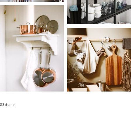
83 items
Sorteren en filteren