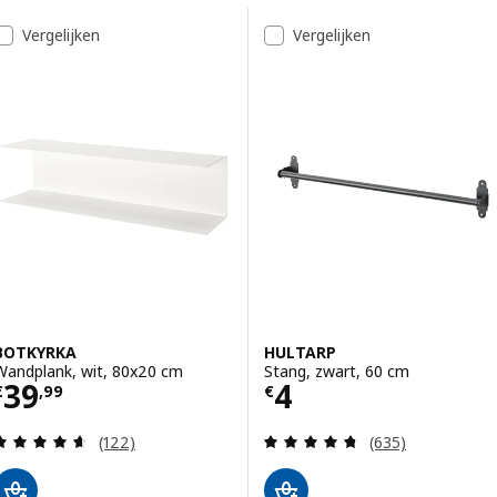
Doorgaan naar resultaten
Resultatenlijst
Vergelijken
Vergelijken
BOTKYRKA
HULTARP
Wandplank, wit, 80x20 cm
Stang, zwart, 60 cm
Prijs € 39,99
Prijs € 4
39
4
€
,
99
€
Beoordeling: 4.6 van 5 sterren. Totaal beoordelin
Beoordeling: 4.7
(122)
(635)