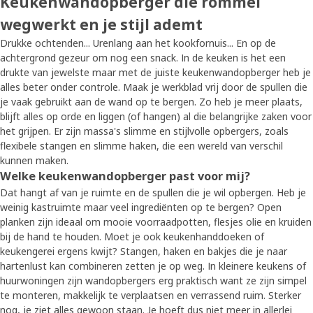
Keukenwandopberger die rommel
wegwerkt en je stijl ademt
Drukke ochtenden... Urenlang aan het kookfornuis... En op de
achtergrond gezeur om nog een snack. In de keuken is het een
drukte van jewelste maar met de juiste keukenwandopberger heb je
alles beter onder controle. Maak je werkblad vrij door de spullen die
je vaak gebruikt aan de wand op te bergen. Zo heb je meer plaats,
blijft alles op orde en liggen (of hangen) al die belangrijke zaken voor
het grijpen. Er zijn massa's slimme en stijlvolle opbergers, zoals
flexibele stangen en slimme haken, die een wereld van verschil
kunnen maken.
Welke keukenwandopberger past voor mij?
Dat hangt af van je ruimte en de spullen die je wil opbergen. Heb je
weinig kastruimte maar veel ingrediënten op te bergen? Open
planken zijn ideaal om mooie voorraadpotten, flesjes olie en kruiden
bij de hand te houden. Moet je ook keukenhanddoeken of
keukengerei ergens kwijt? Stangen, haken en bakjes die je naar
hartenlust kan combineren zetten je op weg. In kleinere keukens of
huurwoningen zijn wandopbergers erg praktisch want ze zijn simpel
te monteren, makkelijk te verplaatsen en verrassend ruim. Sterker
nog, je ziet alles gewoon staan. Je hoeft dus niet meer in allerlei