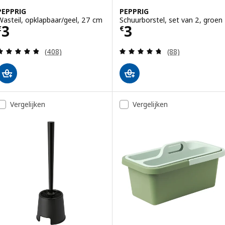
PEPPRIG
PEPPRIG
Wasteil, opklapbaar/geel, 27 cm
Schuurborstel, set van 2, groen
Prijs € 3
Prijs € 3
3
3
€
€
Beoordeling: 4.8 van 5 sterren. Totaal beoordelin
Beoordeling: 4.7
(408)
(88)
Vergelijken
Vergelijken