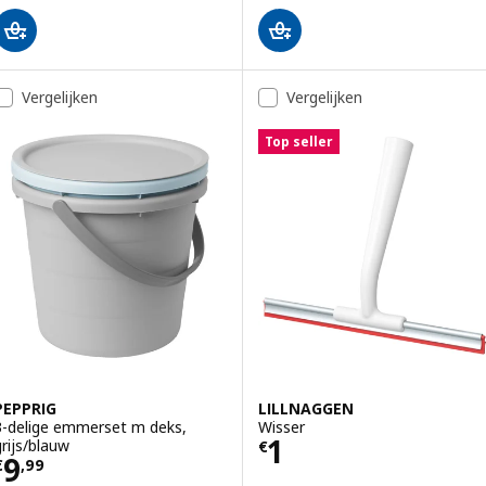
Vergelijken
Vergelijken
Top seller
PEPPRIG
LILLNAGGEN
3-delige emmerset m deks,
Wisser
Prijs € 1
1
grijs/blauw
€
Prijs € 9,99
9
€
,
99