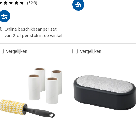
Beoordeling: 4.7 van 5 sterren. Totaal beoordelin
(326)
Online beschikbaar per set
van 2 of per stuk in de winkel
Vergelijken
Vergelijken