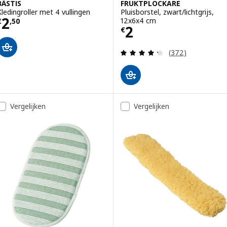
BÄSTIS
FRUKTPLOCKARE
Kledingroller met 4 vullingen
Pluisborstel, zwart/lichtgrijs,
Prijs € 2,50
2
12x6x4 cm
€
,
50
Prijs € 2
2
€
Beoordeling: 4.3
(372)
Vergelijken
Vergelijken