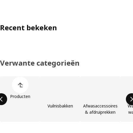
Recent bekeken
Verwante categorieën
Lijst met productcategorieën overslaan
Producten
Vuilnisbakken
Afwasaccessoires
Wa
& afdruiprekken
w