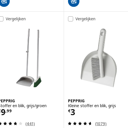
Vergelijken
Vergelijken
PEPPRIG
PEPPRIG
Stoffer en blik, grijs/groen
Kleine stoffer en blik, grijs
Prijs € 9,99
Prijs € 3
9
3
€
,
99
€
Beoordeling: 3.7 van 5 sterren. Totaal beoordelin
Beoordeling: 4.6
(441)
(1079)