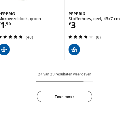
PEPPRIG
PEPPRIG
Microvezeldoek, groen
Stofferhoes, geel, 45x7 cm
Prijs € 1,50
Prijs € 3
1
3
€
,
50
€
Beoordeling: 4.7 van 5 sterren. Totaal beoordelin
Beoordeling: 3.8
(40)
(6)
24 van 29 resultaten weergeven
Toon meer