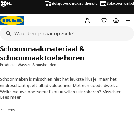
NL
Bekijk beschikbare diensten
Selecteer winkel
Hej!
Log in
Verlanglijstje
Winkelm
Schoonmaakmateriaal &
schoonmaaktoebehoren
Producten
Wassen & huishouden
Schoonmaken is misschien niet het leukste klusje, maar het
eindresultaat geeft altijd voldoening. Met een goede dweil,
microvezeldoek en aftrekker maak je het verschil. Kuisen kan zelfs
Welke nieuwe poetsgerief zou jij willen uitproberen? Misschien
Lees meer
leuk zijn met de juiste tools, zoals ons dweilsysteem of een vuilblik
ontdek je wel een nieuwe favoriete schoonmaakroutine.
met een lange steel.
29 items
Sorteren en filteren