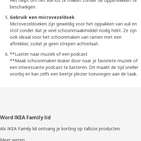
Het helpt om het vuil los te maken zonder de oppervlakken te
beschadigen.
Gebruik een microvezeldoek
Microvezeldoeken zijn geweldig voor het oppakken van vuil en
stof zonder dat je veel schoonmaakmiddel nodig hebt. Ze zijn
ook ideaal voor het schoonmaken van ramen met een
aftrekker, zodat je geen strepen achterlaat.
**Luister naar muziek of een podcast
**Maak schoonmaken leuker door naar je favoriete muziek of
een interessante podcast te luisteren. Dit maakt de tijd sneller
voorbij en kan zelfs een beetje plezier toevoegen aan de taak.
Voettekst
Word IKEA Family lid
Als IKEA Family lid ontvang je korting op talloze producten.
Meer weten