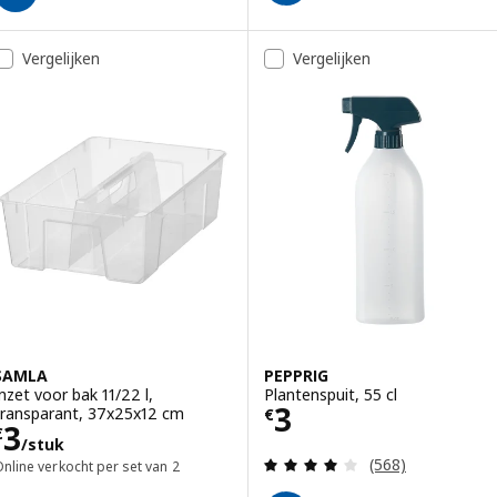
Vergelijken
Vergelijken
SAMLA
PEPPRIG
Inzet voor bak 11/22 l,
Plantenspuit, 55 cl
Prijs € 3
3
transparant, 37x25x12 cm
€
Prijs € 3/stuk
3
€
/stuk
Beoordeling: 4 v
(568)
nline verkocht per set van 2