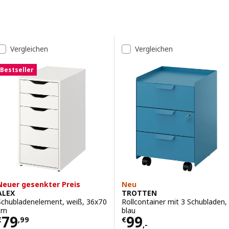
Zu den Ergebnissen springen
Liste der Ergebnisse
Vergleichen
Vergleichen
Bestseller
Neuer gesenkter Preis
Neu
ALEX
TROTTEN
Schubladenelement, weiß, 36x70
Rollcontainer mit 3 Schubladen,
cm
blau
Preis € 79,99
Preis € 99,-
79
99
€
,
99
€
,-