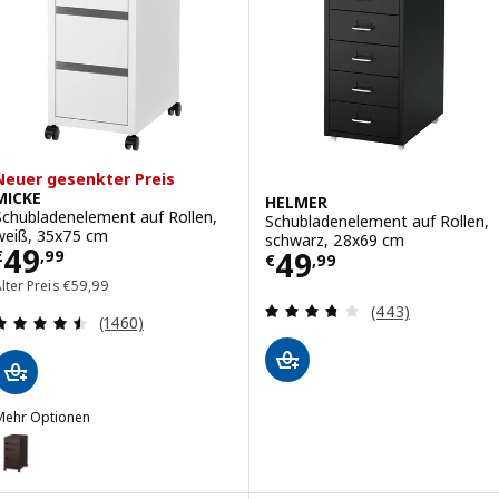
Neuer gesenkter Preis
MICKE
HELMER
Schubladenelement auf Rollen,
Schubladenelement auf Rollen,
weiß, 35x75 cm
schwarz, 28x69 cm
Preis € 49,99
49
Preis € 49,99
49
€
,
99
€
,
99
Alter Preis € 59,99
lter Preis
€
59
,
99
Überprüfung: 3.
(443)
Überprüfung: 4.5 aus 5 sterne. Bewertungen ins
(1460)
Mehr Optionen
ICKE
Option: MICKE, Schubladenelement auf Rollen, schwarzbraun, 35x75
ption: MICKE, Schubladenelement auf Rollen, Eicheneff wlas, 35x75