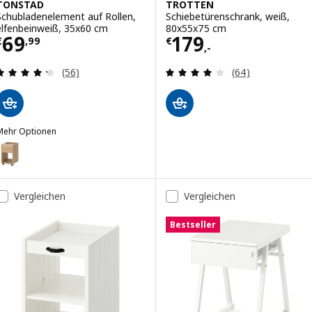
TONSTAD
TROTTEN
Schubladenelement auf Rollen,
Schiebetürenschrank, weiß,
elfenbeinweiß, 35x60 cm
80x55x75 cm
Preis € 69,99
Preis € 179,-
69
179
€
,
99
€
,-
Überprüfung: 4.3 aus 5 sterne. Bewertungen ins
Überprüfung: 4.
(56)
(64)
Mehr Optionen
TONSTAD
ption: TONSTAD, Schubladenelement auf Rollen, Eichenfurnier, 35x
Vergleichen
Vergleichen
Bestseller