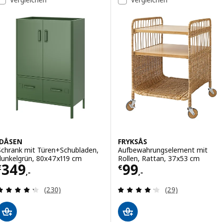
IDÅSEN
FRYKSÅS
Schrank mit Türen+Schubladen,
Aufbewahrungselement mit
dunkelgrün, 80x47x119 cm
Rollen, Rattan, 37x53 cm
Preis € 349,-
Preis € 99,-
349
99
€
€
,-
,-
Überprüfung: 4.3 aus 5 sterne. Bewertungen ins
Überprüfung: 4.
(230)
(29)