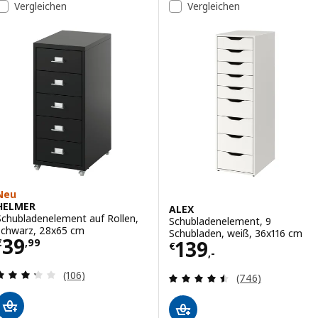
Vergleichen
Vergleichen
Option: ALEX, Schubladenelemen
Option: ALEX, Schubladenelemen
Option: ALEX, Schubladenelemen
Option: ALEX, Schubladenelemen
Neu
HELMER
ALEX
Schubladenelement auf Rollen,
Schubladenelement, 9
schwarz, 28x65 cm
Schubladen, weiß, 36x116 cm
Preis € 39,99
39
Preis € 139,-
139
€
,
99
€
,-
Überprüfung: 3.3 aus 5 sterne. Bewertungen ins
(106)
Überprüfung: 4.
(746)