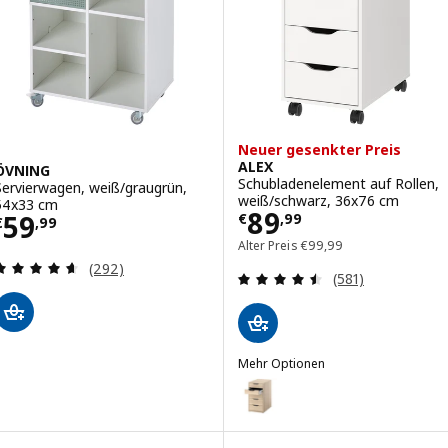
Neuer gesenkter Preis
ALEX
ÖVNING
Schubladenelement auf Rollen,
Servierwagen, weiß/graugrün,
weiß/schwarz, 36x76 cm
54x33 cm
Preis € 89,99
89
Preis € 59,99
59
€
,
99
€
,
99
Alter Preis € 99,99
Alter Preis
€
99
,
99
Überprüfung: 4.6 aus 5 sterne. Bewertungen ins
(292)
Überprüfung: 4.
(581)
Mehr Optionen
ALEX
Option: ALEX, Schubladenelemen
Option: ALEX, Schubladenelemen