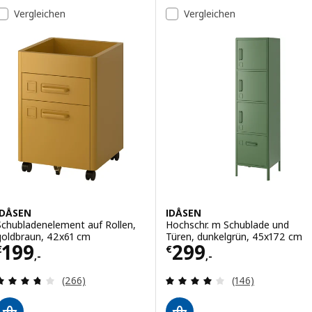
Vergleichen
Vergleichen
IDÅSEN
IDÅSEN
Schubladenelement auf Rollen,
Hochschr. m Schublade und
goldbraun, 42x61 cm
Türen, dunkelgrün, 45x172 cm
Preis € 199,-
Preis € 299,-
199
299
€
€
,-
,-
Überprüfung: 3.7 aus 5 sterne. Bewertungen ins
Überprüfung: 4.
(266)
(146)