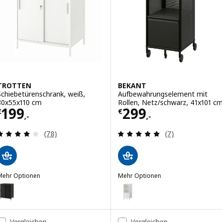
TROTTEN
BEKANT
Schiebetürenschrank, weiß,
Aufbewahrungselement mit
80x55x110 cm
Rollen, Netz/schwarz, 41x101 c
Preis € 199,-
Preis € 299,-
199
299
€
€
,-
,-
Überprüfung: 4.1 aus 5 sterne. Bewertungen ins
Überprüfung: 4.
(78)
(7)
Mehr Optionen
Mehr Optionen
TROTTEN
BEKANT
ption: TROTTEN, Schiebetürenschrank, anthrazit, 80x55x110 cm
Option: BEKANT, Aufbewahrungs
Vergleichen
Vergleichen