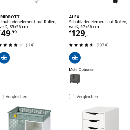
FRIIDROTT
ALEX
Schubladenelement auf Rollen,
Schubladenelement auf Rollen,
weiß, 35x56 cm
weiß, 67x66 cm
Preis € 49,99
Preis € 129,-
49
129
€
,
99
€
,-
Überprüfung: 4 aus 5 sterne. Bewertungen insg
Überprüfung: 4.
(114)
(1074)
Mehr Optionen
ALEX
Option: ALEX, Schubladenelemen
Option: ALEX, Schubladenelement
Vergleichen
Vergleichen
Option: ALEX, Schubladenelemen