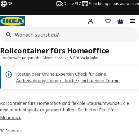
DE
Deine PLZ
Einrichtungshaus auswählen
Hej!
Jetzt anmelden.
Einkaufsliste
Warenko
Rollcontainer fürs Homeoffice
…
Aufbewahrungsmöbel
Aktenschränke & Büroschränke
Kostenloser Online Experten Check für deine
Aufbewahrungslösung - buche gleich deinen Termin.
Rollcontainer fürs Homeoffice sind flexible Stauraumwunder, die
deinen Arbeitsplatz organisiert halten. Sie bieten Platz für
Unterlagen und Büromaterial und sind dank Rollen mobil. Entdecke
Mehr dazu
jetzt unsere praktischen Rollcontainer und schaffe Ordnung!
30 Produkte
Sortieren und Filtern