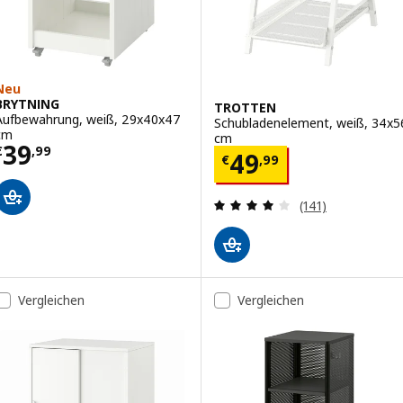
Neu
BRYTNING
TROTTEN
Aufbewahrung, weiß, 29x40x47
Schubladenelement, weiß, 34x5
cm
cm
Preis € 39,99
39
€
,
99
Preis € 49,99
49
€
,
99
Überprüfung: 4.
(141)
Vergleichen
Vergleichen