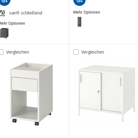
Mehr Optionen
sanft schließend
IDÅSEN
Option: IDÅSEN, Hochschr. m Sc
Mehr Optionen
DÅSEN
ption: IDÅSEN, Schubladenelement auf Rollen, dunkelgrau, 42x61 c
Vergleichen
Vergleichen