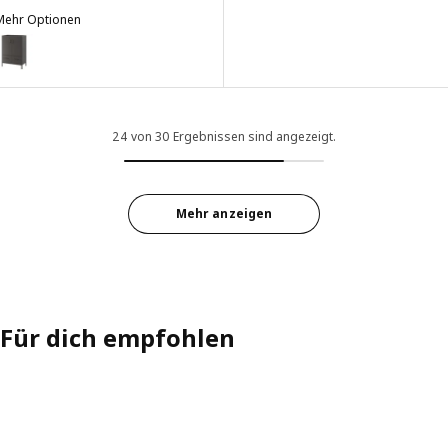
Mehr Optionen
DÅSEN
Option: IDÅSEN, Schrank mit Türen+Schubladen, dunkelgrau, 80x47x
ption: IDÅSEN, Schrank mit Türen+Schubladen, beige, 80x47x119 cm
24 von 30 Ergebnissen sind angezeigt.
Mehr anzeigen
Für dich empfohlen