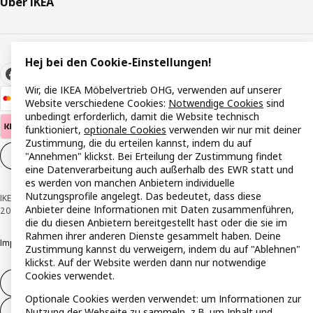
Über IKEA
Hej bei den Cookie-Einstellungen!
Wir, die IKEA Möbelvertrieb OHG, verwenden auf unserer
Website verschiedene Cookies:
Notwendige Cookies
sind
unbedingt erforderlich, damit die Website technisch
funktioniert,
optionale Cookies
verwenden wir nur mit deiner
Zustimmung, die du erteilen kannst, indem du auf
"Annehmen" klickst. Bei Erteilung der Zustimmung findet
Cookie-Einstellungen
DE
eine Datenverarbeitung auch außerhalb des EWR statt und
es werden von manchen Anbietern individuelle
Nutzungsprofile angelegt. Das bedeutet, dass diese
IKEA Österreich - Südring, 2334 Vösendorf © Inter IKEA Systems B.V. 1999-
Anbieter deine Informationen mit Daten zusammenführen,
2026
die du diesen Anbietern bereitgestellt hast oder die sie im
Rahmen ihrer anderen Dienste gesammelt haben. Deine
Impressum
Datenschutzerklärung
Cookie Richtlinie
Responsible Disclosure
Zustimmung kannst du verweigern, indem du auf "Ablehnen"
klickst. Auf der Website werden dann nur notwendige
Cookies verwendet.
Widerruf / Rückgabe
Optionale Cookies werden verwendet: um Informationen zur
Widerrufsrecht ausüben (Services)
Nutzung der Webseite zu sammeln, z.B. um Inhalt und