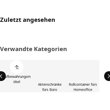
Zuletzt angesehen
Verwandte Kategorien
Produktliste überspringen
Aufbewahrungsm
öbel
Aktenschränke
Rollcontainer fürs
fürs Büro
Homeoffice