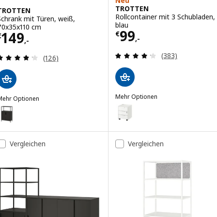
Neu
TROTTEN
TROTTEN
Rollcontainer mit 3 Schubladen,
Schrank mit Türen, weiß,
blau
70x35x110 cm
Preis € 99,-
99
Preis € 149,-
149
€
€
,-
,-
Überprüfung: 4.
(383)
Überprüfung: 4.2 aus 5 sterne. Bewertungen ins
(126)
Mehr Optionen
Mehr Optionen
TROTTEN
TROTTEN
Option: TROTTEN, Rollcontainer
ption: TROTTEN, Schrank mit Türen, anthrazit, 70x35x110 cm
Option: TROTTEN, Rollcontainer
ption: TROTTEN, Schrank mit Türen, hellgrün, 70x35x110 cm
Vergleichen
Vergleichen