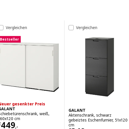
es sich gleich viel entspannter!
Zu den Ergebnissen springen
Liste der Ergebnisse
Vergleichen
Vergleichen
Bestseller
Neuer gesenkter Preis
GALANT
GALANT
Schiebetürenschrank, weiß,
Aktenschrank, schwarz
160x120 cm
gebeiztes Eschenfurnier, 51x120
Preis € 449,-
449
€
cm
,-