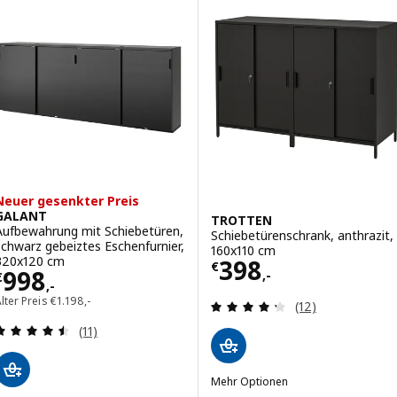
Neuer gesenkter Preis
GALANT
TROTTEN
Aufbewahrung mit Schiebetüren,
Schiebetürenschrank, anthrazit,
schwarz gebeiztes Eschenfurnier,
160x110 cm
Preis € 398,-
320x120 cm
398
€
Preis € 998,-
998
,-
€
,-
Alter Preis € 1198,-
lter Preis
€
1.198
,-
Überprüfung: 4.
(12)
Überprüfung: 4.5 aus 5 sterne. Bewertungen ins
(11)
Mehr Optionen
TROTTEN