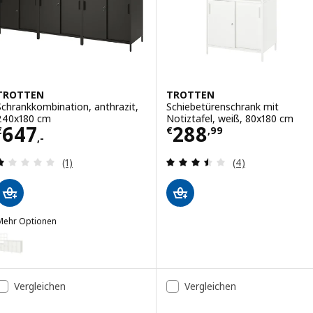
TROTTEN
TROTTEN
Schrankkombination, anthrazit,
Schiebetürenschrank mit
240x180 cm
Notiztafel, weiß, 80x180 cm
Preis € 647,-
Preis € 288,99
647
288
€
€
,
99
,-
Überprüfung: 1 aus 5 sterne. Bewertungen insge
Überprüfung: 3.
(1)
(4)
Mehr Optionen
TROTTEN
Option: TROTTEN, Schrankkombination, weiß, 240x180 cm
Vergleichen
Vergleichen