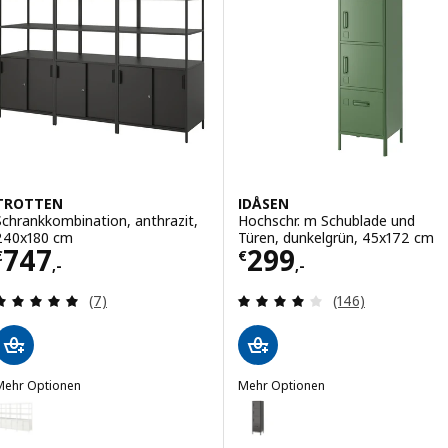
TROTTEN
IDÅSEN
Schrankkombination, anthrazit,
Hochschr. m Schublade und
240x180 cm
Türen, dunkelgrün, 45x172 cm
Preis € 747,-
Preis € 299,-
747
299
€
€
,-
,-
Überprüfung: 4.9 aus 5 sterne. Bewertungen ins
Überprüfung: 4.
(7)
(146)
Mehr Optionen
Mehr Optionen
TROTTEN
IDÅSEN
Option: TROTTEN, Schrankkombination, weiß, 240x180 cm
Option: IDÅSEN, Hochschr. m Sc