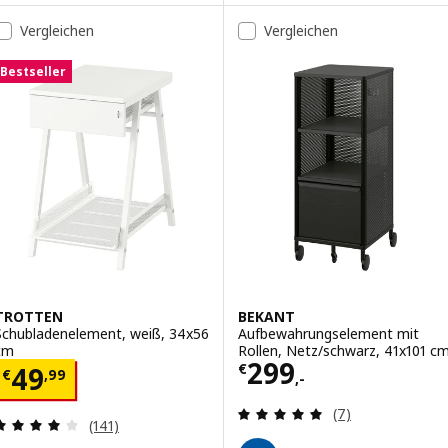
Vergleichen
Vergleichen
Bestseller
TROTTEN
BEKANT
Schubladenelement, weiß, 34x56
Aufbewahrungselement mit
cm
Rollen, Netz/schwarz, 41x101 c
Preis € 299,-
299
Preis € 49,99
€
49
€
,
99
,-
Überprüfung: 4.
(7)
Überprüfung: 4.1 aus 5 sterne. Bewertungen ins
(141)