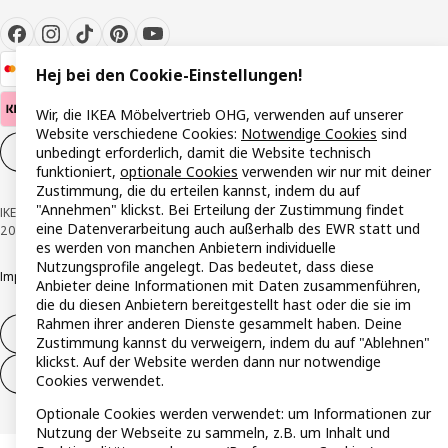
Hej bei den Cookie-Einstellungen!
Wir, die IKEA Möbelvertrieb OHG, verwenden auf unserer
Website verschiedene Cookies:
Notwendige Cookies
sind
unbedingt erforderlich, damit die Website technisch
Cookie-Einstellungen
DE
funktioniert,
optionale Cookies
verwenden wir nur mit deiner
Zustimmung, die du erteilen kannst, indem du auf
"Annehmen" klickst. Bei Erteilung der Zustimmung findet
IKEA Österreich - Südring, 2334 Vösendorf © Inter IKEA Systems B.V. 1999-
eine Datenverarbeitung auch außerhalb des EWR statt und
2026
es werden von manchen Anbietern individuelle
Nutzungsprofile angelegt. Das bedeutet, dass diese
Impressum
Datenschutzerklärung
Cookie Richtlinie
Responsible Disclosure
Anbieter deine Informationen mit Daten zusammenführen,
die du diesen Anbietern bereitgestellt hast oder die sie im
Rahmen ihrer anderen Dienste gesammelt haben. Deine
Widerruf / Rückgabe
Zustimmung kannst du verweigern, indem du auf "Ablehnen"
klickst. Auf der Website werden dann nur notwendige
Widerrufsrecht ausüben (Services)
Cookies verwendet.
Optionale Cookies werden verwendet: um Informationen zur
Nutzung der Webseite zu sammeln, z.B. um Inhalt und