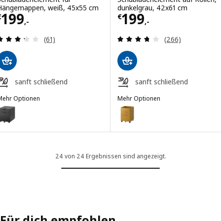
Hängemappen, weiß, 45x55 cm
dunkelgrau, 42x61 cm
Preis € 199,-
Preis € 199,-
199
199
€
€
,-
,-
Überprüfung: 3.3 aus 5 sterne. Bewertungen ins
Überprüfung: 3.
(61)
(266)
sanft schließend
sanft schließend
Mehr Optionen
Mehr Optionen
GALANT
IDÅSEN
Option: GALANT, Schubladenelement für Hängemappen, schwarz gebei
Option: IDÅSEN, Schubladenelem
24 von 24 Ergebnissen sind angezeigt.
Für dich empfohlen