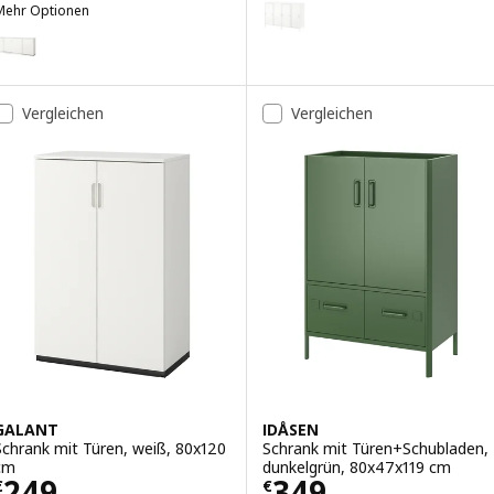
Option: TROTTEN, Schiebetüren
Mehr Optionen
GALANT
Option: GALANT, Aufbewahrung mit Schiebetüren, weiß, 320x120 cm
Vergleichen
Vergleichen
GALANT
IDÅSEN
Schrank mit Türen, weiß, 80x120
Schrank mit Türen+Schubladen,
cm
dunkelgrün, 80x47x119 cm
Preis € 249,-
Preis € 349,-
249
349
€
€