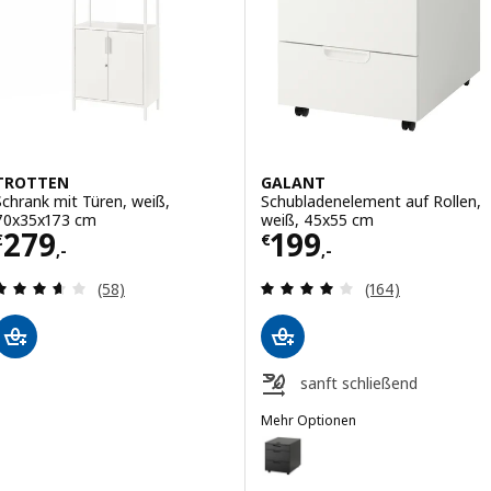
TROTTEN
GALANT
Schrank mit Türen, weiß,
Schubladenelement auf Rollen,
70x35x173 cm
weiß, 45x55 cm
Preis € 279,-
Preis € 199,-
279
199
€
€
,-
,-
Überprüfung: 3.6 aus 5 sterne. Bewertungen ins
Überprüfung: 3.
(58)
(164)
sanft schließend
Mehr Optionen
GALANT
Option: GALANT, Schubladenelem