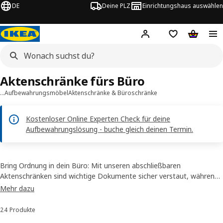
DE
Deine PLZ
Einrichtungshaus auswählen
Hej!
Jetzt anmelden.
Einkaufsliste
Warenko
Aktenschränke fürs Büro
…
Aufbewahrungsmöbel
Aktenschränke & Büroschränke
Kostenloser Online Experten Check für deine
Aufbewahrungslösung - buche gleich deinen Termin.
Bring Ordnung in dein Büro: Mit unseren abschließbaren
Aktenschränken sind wichtige Dokumente sicher verstaut, während
der Locher seinen festen Platz findet. Für alles, was du täglich
Mehr dazu
griffbereit brauchst, sind unsere offenen Regallösungen ideal. Weil
uns Qualität und Langlebigkeit am Herzen liegen, geben wir dir
24 Produkte
Sortieren und Filtern
ganze 10 Jahre Garantie auf unsere Büro-Aufbewahrung. So arbeitet