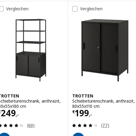
Vergleichen
Vergleichen
TROTTEN
TROTTEN
Schiebetürenschrank, anthrazit,
Schiebetürenschrank, anthrazit,
80x55x180 cm
80x55x110 cm
Preis € 249,-
Preis € 199,-
249
199
€
€
,-
,-
Überprüfung: 4.3 aus 5 sterne. Bewertungen ins
Überprüfung: 4.
(60)
(77)