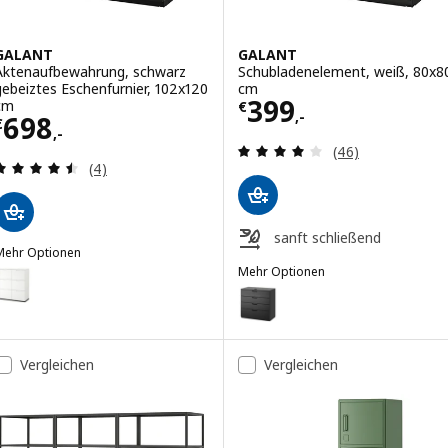
GALANT
GALANT
Aktenaufbewahrung, schwarz
Schubladenelement, weiß, 80x8
gebeiztes Eschenfurnier, 102x120
cm
Preis € 399,-
399
cm
€
,-
Preis € 698,-
698
€
,-
Überprüfung: 4 
(46)
Überprüfung: 4.5 aus 5 sterne. Bewertungen ins
(4)
sanft schließend
Mehr Optionen
GALANT
Mehr Optionen
Option: GALANT, Aktenaufbewahrung, weiß, 102x120 cm
GALANT
Option: GALANT, Schubladenelem
Vergleichen
Vergleichen