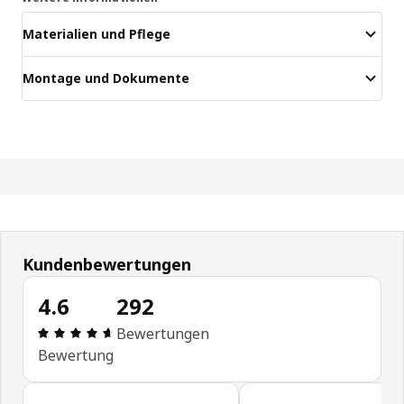
Materialien und Pflege
Montage und Dokumente
Kundenbewertungen
4.6
292
Produktbewertung: 4.6 von 5 Sterne Alle Bewert
Bewertungen
Bewertung
Kundenbewertungen überspringen