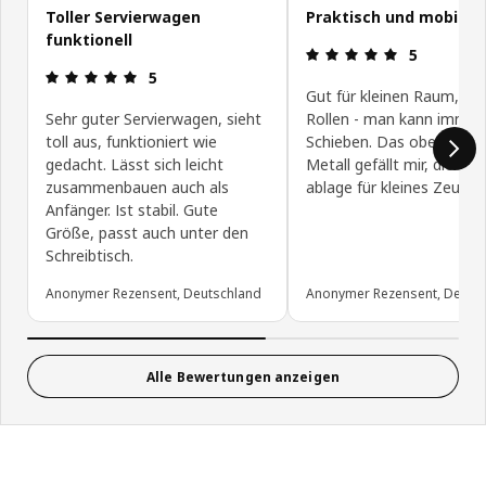
Toller Servierwagen
Praktisch und mobil
funktionell
Produktbewe
5
Produktbewertung: 5 von 5 Sterne
5
Gut für kleinen Raum, wei
Sehr guter Servierwagen, sieht
Rollen - man kann immer
toll aus, funktioniert wie
Schieben. Das obere Teil
gedacht. Lässt sich leicht
Metall gefällt mir, dient g
zusammenbauen auch als
ablage für kleines Zeug
Anfänger. Ist stabil. Gute
Größe, passt auch unter den
Schreibtisch.
Anonymer Rezensent, Deutschland
Anonymer Rezensent, Deuts
Alle Bewertungen anzeigen