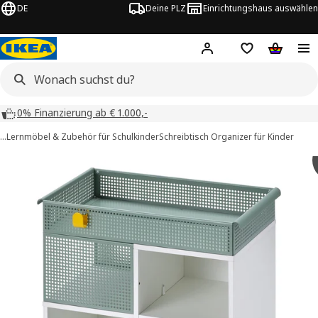
DE
Deine PLZ
Einrichtungshaus auswählen
Hej!
Jetzt anmelden.
Einkaufsliste
Warenko
0% Finanzierung ab € 1.000,-
…
Lernmöbel & Zubehör für Schulkinder
Schreibtisch Organizer für Kinder
ÖVNING -Bilder
tinformation