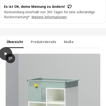
Es ist OK, deine Meinung zu ändern!
Rücksendung innerhalb von 365 Tagen für eine vollständige
Rückerstattung*.
Weitere Informationen
Übersicht
Produktdetails
Maße
play
ÖVNING Servierwagen, weiß/graugrün, 54x33 cm
Das Video zeigt eine Person in einem sauberen, weißen Raum, 