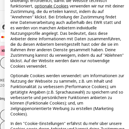
unbedingt erforderlich, damit die Website technisch
funktioniert,
optionale Cookies
verwenden wir nur mit deiner
Zustimmung, die du erteilen kannst, indem du auf
"Annehmen" klickst. Bei Erteilung der Zustimmung findet
eine Datenverarbeitung auch außerhalb des EWR statt und
es werden von manchen Anbietern individuelle
Nutzungsprofile angelegt. Das bedeutet, dass diese
Anbieter deine Informationen mit Daten zusammenführen,
die du diesen Anbietern bereitgestellt hast oder die sie im
Rahmen ihrer anderen Dienste gesammelt haben. Deine
Zustimmung kannst du verweigern, indem du auf "Ablehnen"
klickst. Auf der Website werden dann nur notwendige
Cookie-Einstellungen
DE
Cookies verwendet.
Optionale Cookies werden verwendet: um Informationen zur
IKEA Österreich - Südring, 2334 Vösendorf © Inter IKEA Systems B.V. 1999-
Nutzung der Webseite zu sammeln, z.B. um Inhalt und
2026
Funktionalität zu verbessern (Performance Cookies); um
getätigte Angaben (z.B. Sprachauswahl) zu speichern und so
verbesserte und persönlichere Funktionen anbieten zu
Impressum
Datenschutzerklärung
Cookie Richtlinie
Responsible Disclosure
können (Funktionale Cookies); und, um
zielgruppenorientierte Werbung zu erstellen (Marketing
Cookies).
Widerruf / Rückgabe
In den "Cookie-Einstellungen" erfährst du mehr über unsere
Widerrufsrecht ausüben (Services)
Cookies sowie deren Anbieter und kannst deine Zustimmung