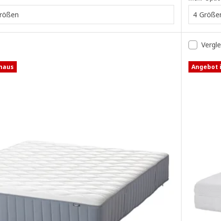
Größen
4 Größe
Vergl
shaus
Angebot 