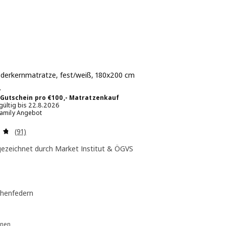
derkernmatratze, fest/weiß, 180x200 cm
 € 499,-
-
 Gutschein pro €100,- Matratzenkauf
 gültig bis 22.8.2026
Family Angebot
Überprüfung: 4.7 aus 5 sterne. Bewertungen insgesamt:
(91)
ezeichnet durch Market Institut & ÖGVS
henfedern
onen