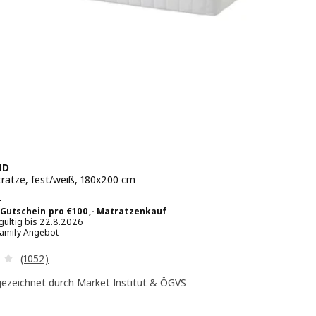
ND
ratze, fest/weiß, 180x200 cm
 € 749,-
-
 Gutschein pro €100,- Matratzenkauf
 gültig bis 22.8.2026
Family Angebot
Überprüfung: 4 aus 5 sterne. Bewertungen insgesamt:
(1052)
ezeichnet durch Market Institut & ÖGVS