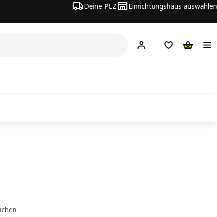
Deine PLZ
Einrichtungshaus auswählen
Hej!
Jetzt anmelden.
Einkaufsliste
Warenko
eichen