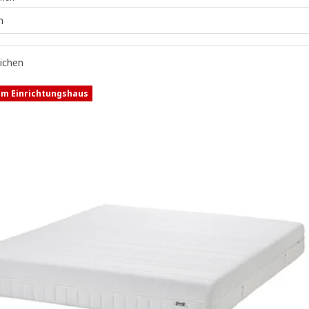
n
eichen
im Einrichtungshaus