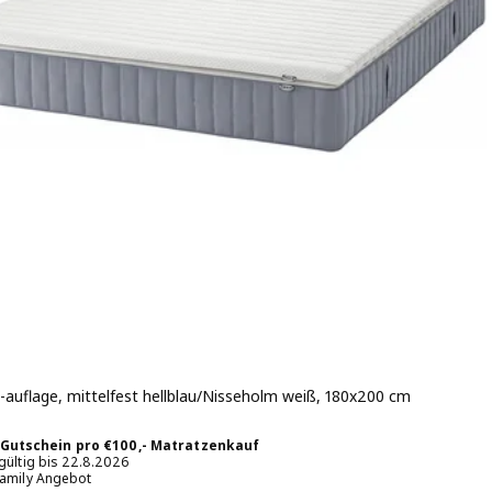
-auflage, mittelfest hellblau/Nisseholm weiß, 180x200 cm
 € 559,-
-
 Gutschein pro €100,- Matratzenkauf
 gültig bis 22.8.2026
Family Angebot