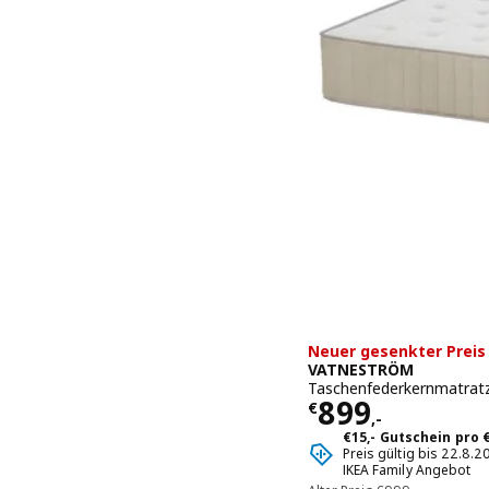
Neuer gesenkter Preis
VATNESTRÖM
Taschenfederkernmatratz
Preis € 899,-
899
€
,-
€15,- Gutschein pro
Preis gültig bis 22.8.
IKEA Family Angebot
Alter Preis € 999,-