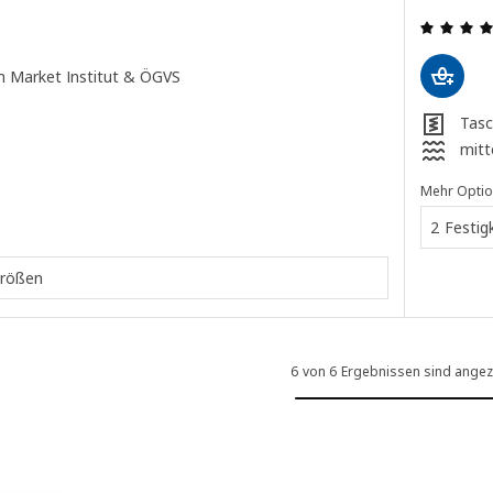
g: 3.9 aus 5 sterne. Bewertungen insgesamt:
h Market Institut & ÖGVS
Tasc
mitt
Mehr Opti
2 Festig
Größen
6 von 6 Ergebnissen sind angez