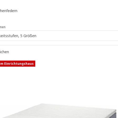
henfedern
onen
keitsstufen, 5 Größen
eichen
im Einrichtungshaus