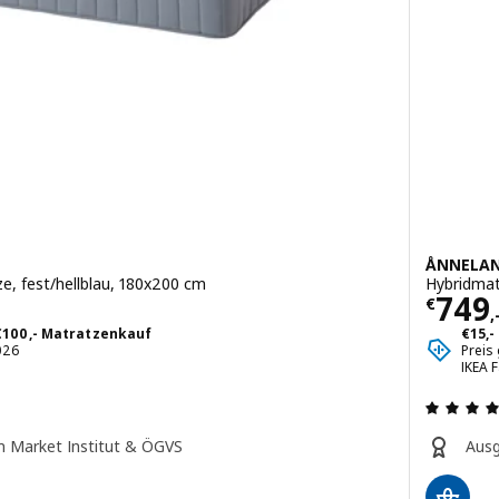
ÅNNELA
, fest/hellblau, 180x200 cm
Hybridmat
Preis
749
€
,
 €100,- Matratzenkauf
€15,-
2026
Preis
IKEA 
ng: 4 aus 5 sterne. Bewertungen insgesamt:
h Market Institut & ÖGVS
Ausg