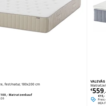
VALEVÅG
e, fest/natur, 180x200 cm
Matratze/
Preis
559
€
,
 €100,- Matratzenkauf
€15,-
2026
Preis
IKEA 