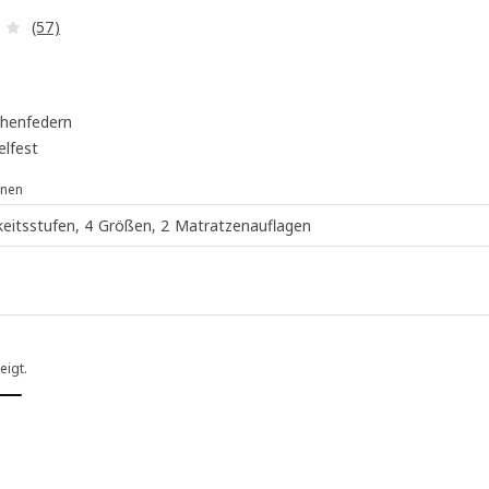
Überprüfung: 4 aus 5 sterne. Bewertungen insgesamt:
(57)
henfedern
elfest
onen
keitsstufen, 4 Größen, 2 Matratzenauflagen
eigt.