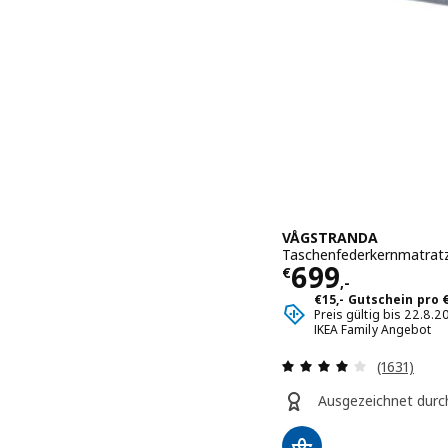
VÅGSTRANDA
Taschenfederkernmatratze
Preis € 699,-
699
€
,-
€15,- Gutschein pro
Preis gültig bis 22.8.
IKEA Family Angebot
Überprüfu
(1631)
Ausgezeichnet durc