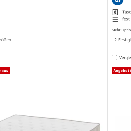
Tasc
fest
Mehr Opti
Größen
2 Festig
Vergl
shaus
Angebot 