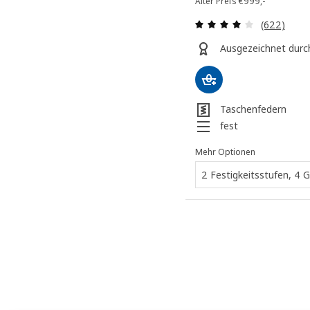
Alter Preis
€
999
,-
Überprüfun
(622)
Ausgezeichnet durc
Taschenfedern
fest
Mehr Optionen
2 Festigkeitsstufen, 4 