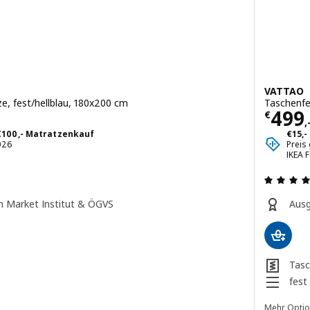
VATTAO
, fest/hellblau, 180x200 cm
Taschenfe
Preis
499
€
,
 €100,- Matratzenkauf
€15,-
2026
Preis
IKEA 
ng: 4 aus 5 sterne. Bewertungen insgesamt:
h Market Institut & ÖGVS
Ausg
Tasc
fest
Mehr Opti