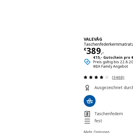
VALEVÅG
Taschenfederkernmatratze
Preis € 389,-
389
€
,-
€15,- Gutschein pro
Preis gültig bis 22.8.
IKEA Family Angebot
Überprüfu
(3468)
Ausgezeichnet durc
Taschenfedern
fest
Mehr Optionen