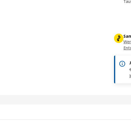
Tau
Sam
Wer
Ent