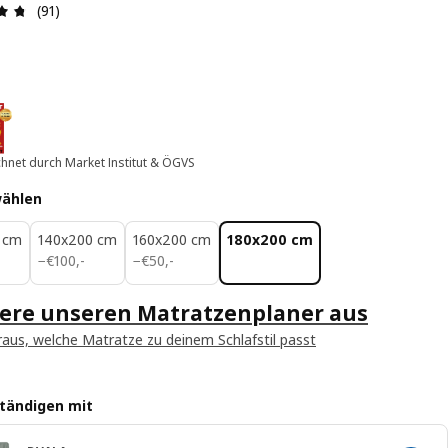
Produktbewertung: 4.7 von 5 Sterne Alle Bewertungen: 
(91)
hnet durch Market Institut & ÖGVS
wählen
 cm
140x200 cm
160x200 cm
180x200 cm
-
€ 100,-
€ 50,-
−
€
100
,
-
−
€
50
,
-
iere unseren Matratzenplaner aus
raus, welche Matratze zu deinem Schlafstil passt
ständigen mit