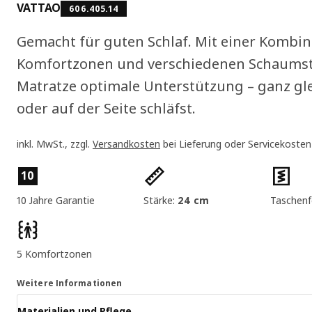
VATTAO
606.405.14
Gemacht für guten Schlaf. Mit einer Kombin
Komfortzonen und verschiedenen Schaumsto
Matratze optimale Unterstützung – ganz gl
oder auf der Seite schläfst.
inkl. MwSt., zzgl.
Versandkosten
bei Lieferung oder Servicekosten
Produktmerkmale
10
10 Jahre Garantie
Stärke:
24 cm
Taschenf
5 Komfortzonen
Weitere Informationen
Materialien und Pflege