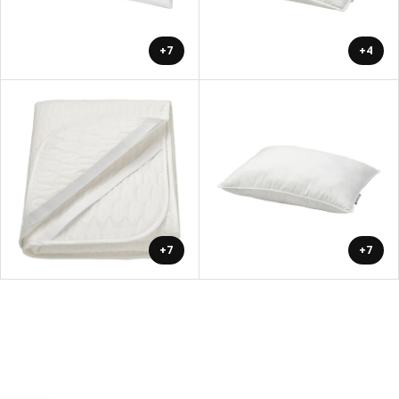
+7
+4
+7
+7