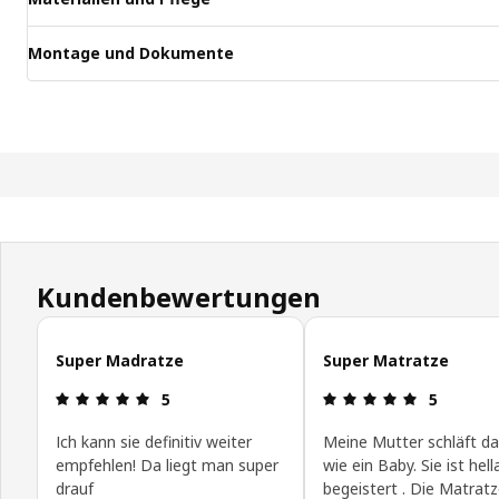
Montage und Dokumente
Kundenbewertungen
Kundenbewertungen überspringen
Super Madratze
Super Matratze
Produktbewertung: 5 von 5 Sterne
Produktbew
5
5
Ich kann sie definitiv weiter
Meine Mutter schläft da
empfehlen! Da liegt man super
wie ein Baby. Sie ist hell
drauf
begeistert . Die Matratz