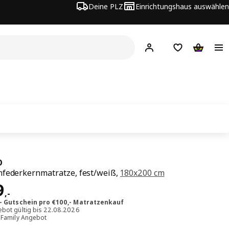
Deine PLZ
Einrichtungshaus auswählen
Hej!
Jetzt anmelden.
Einkaufsliste
Warenko
O
federkernmatratze, fest/weiß,
180x200 cm
s € 499,-
9
,
-
,- Gutschein pro €100,- Matratzenkauf
bot gültig bis 22.08.2026
 Family Angebot