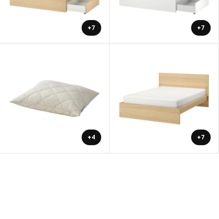
+7
+7
+4
+7