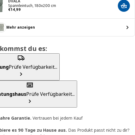
DVALA
Spannleintuch, 180x200 cm
In de
Preis € 14,99
€
14
,
99
Mehr anzeigen
ekommst du es:
rung
Prüfe Verfügbarkeit...
chtungshaus
Prüfe Verfügbarkeit...
Jahre Garantie
.
Vertrauen bei jedem Kauf
biere es 90 Tage zu Hause aus.
Das Produkt passt nicht zu dir?