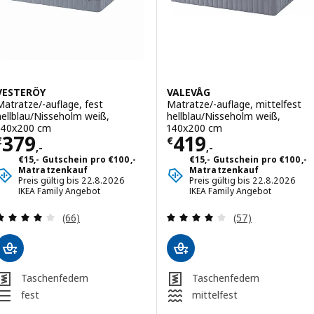
VESTERÖY
VALEVÅG
Matratze/-auflage, fest
Matratze/-auflage, mittelfest
hellblau/Nisseholm weiß,
hellblau/Nisseholm weiß,
140x200 cm
140x200 cm
Preis € 379,-
Preis € 419,-
379
419
€
€
,-
,-
€15,- Gutschein pro €100,-
€15,- Gutschein pro €100,-
Matratzenkauf
Matratzenkauf
Preis gültig bis 22.8.2026
Preis gültig bis 22.8.2026
IKEA Family Angebot
IKEA Family Angebot
Überprüfung: 3.9 aus 5 sterne. Bewertungen ins
Überprüfung: 4 
(66)
(57)
Taschenfedern
Taschenfedern
fest
mittelfest