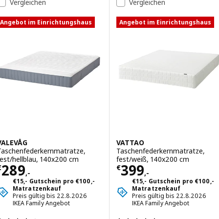
Vergleichen
Vergleichen
Angebot im Einrichtungshaus
Angebot im Einrichtungshaus
VALEVÅG
VATTAO
Taschenfederkernmatratze,
Taschenfederkernmatratze,
fest/hellblau, 140x200 cm
fest/weiß, 140x200 cm
Preis € 289,-
Preis € 399,-
289
399
€
€
,-
,-
€15,- Gutschein pro €100,-
€15,- Gutschein pro €100,-
Matratzenkauf
Matratzenkauf
Preis gültig bis 22.8.2026
Preis gültig bis 22.8.2026
IKEA Family Angebot
IKEA Family Angebot