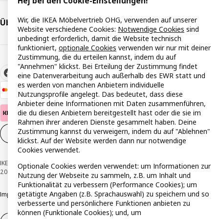
Hej bei den Cookie-Einstellungen!
Wir, die IKEA Möbelvertrieb OHG, verwenden auf unserer
Über IKEA
Website verschiedene Cookies:
Notwendige Cookies
sind
unbedingt erforderlich, damit die Website technisch
funktioniert,
optionale Cookies
verwenden wir nur mit deiner
Zustimmung, die du erteilen kannst, indem du auf
"Annehmen" klickst. Bei Erteilung der Zustimmung findet
eine Datenverarbeitung auch außerhalb des EWR statt und
es werden von manchen Anbietern individuelle
Nutzungsprofile angelegt. Das bedeutet, dass diese
Anbieter deine Informationen mit Daten zusammenführen,
die du diesen Anbietern bereitgestellt hast oder die sie im
Rahmen ihrer anderen Dienste gesammelt haben. Deine
Zustimmung kannst du verweigern, indem du auf "Ablehnen"
Cookie-Einstellungen
DE
klickst. Auf der Website werden dann nur notwendige
Cookies verwendet.
IKEA Österreich - Südring, 2334 Vösendorf © Inter IKEA Systems B.V. 1999-
Optionale Cookies werden verwendet: um Informationen zur
2026
Nutzung der Webseite zu sammeln, z.B. um Inhalt und
Funktionalität zu verbessern (Performance Cookies); um
getätigte Angaben (z.B. Sprachauswahl) zu speichern und so
Impressum
Datenschutzerklärung
Cookie Richtlinie
Responsible Disclosure
verbesserte und persönlichere Funktionen anbieten zu
können (Funktionale Cookies); und, um