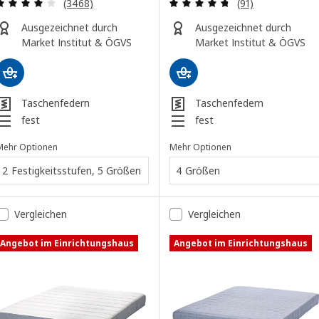
Überprüfung: 4 aus 5 sterne. Bewertungen insg
Überprüfung: 4.
(3468)
(91)
Ausgezeichnet durch
Ausgezeichnet durch
Market Institut & ÖGVS
Market Institut & ÖGVS
Taschenfedern
Taschenfedern
fest
fest
Mehr Optionen
Mehr Optionen
2 Festigkeitsstufen, 5 Größen
4 Größen
Vergleichen
Vergleichen
Angebot im Einrichtungshaus
Angebot im Einrichtungshaus