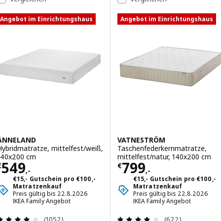
Angebot im Einrichtungshaus
Angebot im Einrichtungshaus
ÅNNELAND
VATNESTRÖM
Hybridmatratze, mittelfest/weiß,
Taschenfederkernmatratze,
140x200 cm
mittelfest/natur, 140x200 cm
Preis € 549,-
Preis € 799,-
549
799
€
€
,-
,-
€15,- Gutschein pro €100,-
€15,- Gutschein pro €100,-
Matratzenkauf
Matratzenkauf
Preis gültig bis 22.8.2026
Preis gültig bis 22.8.2026
IKEA Family Angebot
IKEA Family Angebot
Überprüfung: 4 aus 5 sterne. Bewertungen insg
Überprüfung: 3.
(1052)
(622)