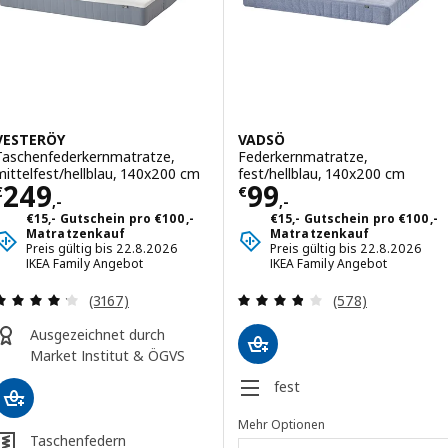
VESTERÖY
VADSÖ
Taschenfederkernmatratze,
Federkernmatratze,
mittelfest/hellblau, 140x200 cm
fest/hellblau, 140x200 cm
Preis € 249,-
Preis € 99,-
249
99
€
€
,-
,-
€15,- Gutschein pro €100,-
€15,- Gutschein pro €100,-
Matratzenkauf
Matratzenkauf
Preis gültig bis 22.8.2026
Preis gültig bis 22.8.2026
IKEA Family Angebot
IKEA Family Angebot
Überprüfung: 4.2 aus 5 sterne. Bewertungen ins
Überprüfung: 3.
(3167)
(578)
Ausgezeichnet durch
Market Institut & ÖGVS
fest
Mehr Optionen
Taschenfedern