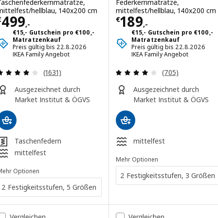
Taschenfederkernmatratze,
Federkernmatratze,
mittelfest/hellblau, 140x200 cm
mittelfest/hellblau, 140x200 cm
Preis € 499,-
Preis € 189,-
499
189
€
€
,-
,-
€15,- Gutschein pro €100,-
€15,- Gutschein pro €100,-
Matratzenkauf
Matratzenkauf
Preis gültig bis 22.8.2026
Preis gültig bis 22.8.2026
IKEA Family Angebot
IKEA Family Angebot
Überprüfung: 4 aus 5 sterne. Bewertungen insg
Überprüfung: 3.
(1631)
(705)
Ausgezeichnet durch
Ausgezeichnet durch
Market Institut & ÖGVS
Market Institut & ÖGVS
Taschenfedern
mittelfest
mittelfest
Mehr Optionen
Mehr Optionen
2 Festigkeitsstufen, 3 Größen
2 Festigkeitsstufen, 5 Größen
Vergleichen
Vergleichen