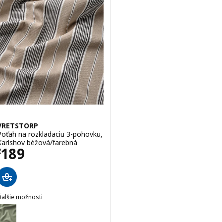
VRETSTORP
Poťah na rozkladaciu 3-pohovku,
Karlshov béžová/farebná
Cena € 189
189
€
Ďalšie možnosti
VRETSTORP
oliteľné: VRETSTORP, Poťah na rozkladaciu 3-pohovku, Hakebo sivoz