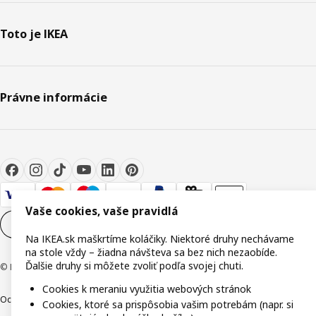
Toto je IKEA
Právne informácie
Vaše cookies, vaše pravidlá
Nastavenia súborov cookie
SK
Na IKEA.sk maškrtíme koláčiky. Niektoré druhy nechávame
na stole vždy – žiadna návšteva sa bez nich nezaobíde.
Ďalšie druhy si môžete zvoliť podľa svojej chuti.
© Inter IKEA Systems B.V. 1999-2026
Cookies k meraniu využitia webových stránok
Ochrana osobných údajov
Cookies
Zodpovedné odhalenie
Cookies, ktoré sa prispôsobia vašim potrebám (napr. si