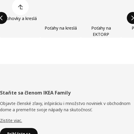
Preskočiť zoznam kategórií výrobkov
Pohovky a kreslá
Poťahy na kreslá
Poťahy na
P
EKTORP
Päta
Staňte sa členom IKEA Family
stránky
Objavte členské zľavy, inšpiráciu i množstvo noviniek v obchodnom
dome a premeňte svoje nápady na skutočnosť.
Zistite viac.
Prihláste sa