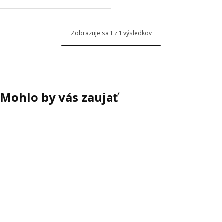
oliteľné: VRETSTORP, Poťah na rozkladaciu 3-pohovku, Kilanda tma
oliteľné: VRETSTORP, Poťah na rozkladaciu 3-pohovku, Hakebo tmav
Zobrazuje sa 1 z 1 výsledkov
oliteľné: VRETSTORP, Poťah na rozkladaciu 3-pohovku, Kilanda svet
Mohlo by vás zaujať