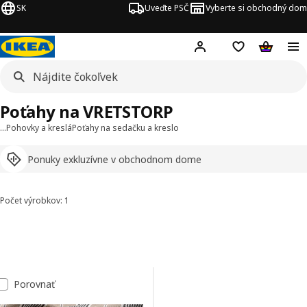
SK
Uveďte PSČ
Vyberte si obchodný dom
Hej!
Prihlásenie
Nákupný zozn
Nákupný 
Poťahy na VRETSTORP
…
Pohovky a kreslá
Poťahy na sedačku a kreslo
Ponuky exkluzívne v obchodnom dome
Počet výrobkov: 1
Zoradiť a filtrovať
Preskočiť na výsledky
Zoznam výsledkov
Porovnať