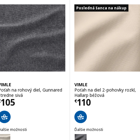
Posledná šanca na nákup
VIMLE
VIMLE
Poťah na rohový diel, Gunnared
Poťah na diel 2-pohovky rozkl,
stredne sivá
Hallarp béžová
Cena € 105
Cena € 110
105
110
€
€
Ďalšie možnosti
Ďalšie možnosti
IMLE
VIMLE
oliteľné: VIMLE, Poťah na rohový diel, Gunnared béžová
Voliteľné: VIMLE, Poťah na diel 2