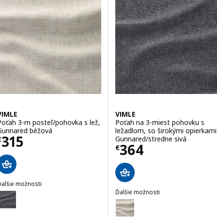
VIMLE
VIMLE
Poťah 3-m posteľ/pohovka s lež,
Poťah na 3-miest pohovku s
Gunnared béžová
ležadlom, so širokými opierkami
Cena € 315
315
Gunnared/stredne sivá
€
Cena € 364
364
€
Ďalšie možnosti
IMLE
Ďalšie možnosti
oliteľné: VIMLE, Poťah 3-m posteľ/pohovka s lež, Gunnared stredne 
VIMLE
Voliteľné: VIMLE, Poťah na 3-m