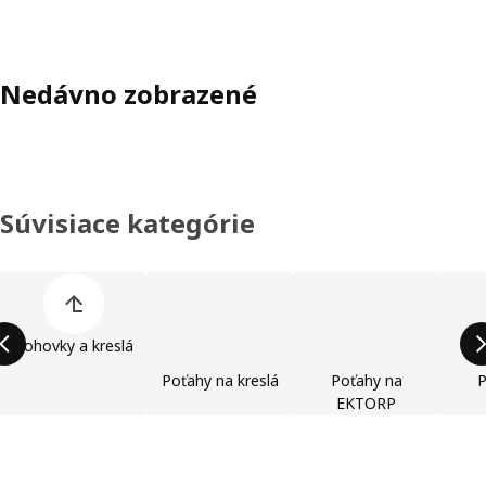
Nedávno zobrazené
Súvisiace kategórie
Preskočiť zoznam kategórií výrobkov
Pohovky a kreslá
Poťahy na kreslá
Poťahy na
P
EKTORP