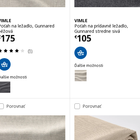
VIMLE
VIMLE
Poťah na ležadlo, Gunnared
Poťah na prídavné ležadlo,
béžová
Gunnared stredne sivá
Cena € 175
Cena € 105
175
105
€
€
Prehľad: 4 z 5 hviezdy. Celkové hodnotenie:
(1)
Ďalšie možnosti
VIMLE
Voliteľné: VIMLE, Poťah na príd
Ďalšie možnosti
IMLE
oliteľné: VIMLE, Poťah na ležadlo, Gunnared stredne sivá
Porovnať
Porovnať