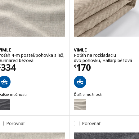
VIMLE
VIMLE
Poťah 4-m posteľ/pohovka s lež,
Poťah na rozkladaciu
Gunnared béžová
dvojpohovku, Hallarp béžová
Cena € 334
Cena € 170
334
170
€
€
Ďalšie možnosti
Ďalšie možnosti
IMLE
VIMLE
oliteľné: VIMLE, Poťah 4-m posteľ/pohovka s lež, Gunnared stredne 
Voliteľné: VIMLE, Poťah na roz
Voliteľné: VIMLE, Poťah na rozk
Porovnať
Porovnať
Voliteľné: VIMLE, Poťah na rozkl