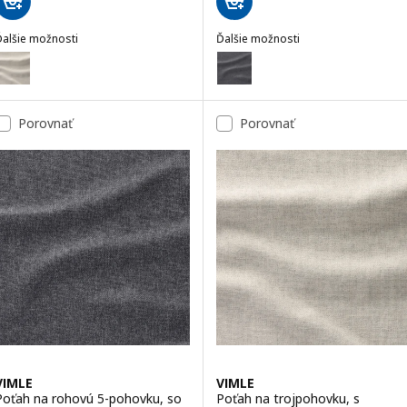
Ďalšie možnosti
Ďalšie možnosti
IMLE
VIMLE
oliteľné: VIMLE, Poťah na rohovú 5-pohovku, Gunnared béžová
Voliteľné: VIMLE, Poťah na leža
Porovnať
Porovnať
VIMLE
VIMLE
Poťah na rohovú 5-pohovku, so
Poťah na trojpohovku, s