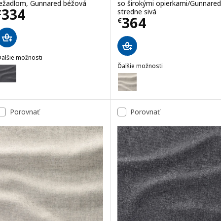
ležadlom, Gunnared béžová
so širokými opierkami/Gunnared
Cena € 334
334
stredne sivá
€
Cena € 364
364
€
Ďalšie možnosti
IMLE
Ďalšie možnosti
oliteľné: VIMLE, Poťah na 3-miest pohovku s ležadlom, Gunnared str
VIMLE
Voliteľné: VIMLE, Poťah 4-m pos
Porovnať
Porovnať