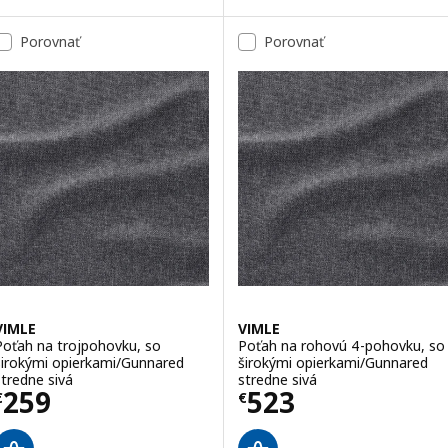
Porovnať
Porovnať
VIMLE
VIMLE
Poťah na trojpohovku, so
Poťah na rohovú 4-pohovku, so
širokými opierkami/Gunnared
širokými opierkami/Gunnared
stredne sivá
stredne sivá
Cena € 259
Cena € 523
259
523
€
€