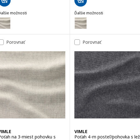
Ďalšie možnosti
Ďalšie možnosti
IMLE
VIMLE
oliteľné: VIMLE, Poťah na trojpohovku, so širokými opierkami/Gunn
Voliteľné: VIMLE, Poťah na roh
Porovnať
Porovnať
VIMLE
VIMLE
Poťah na 3-miest pohovku s
Poťah 4-m posteľ/pohovka s lež