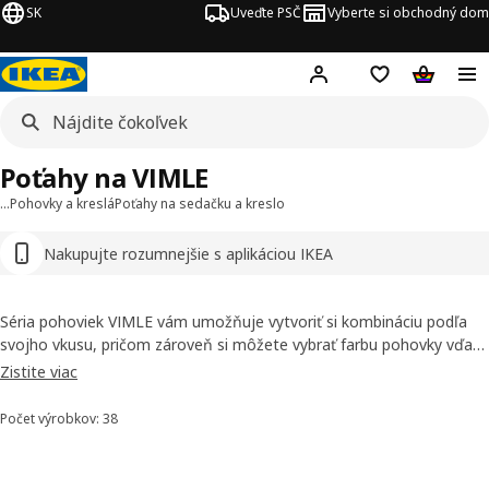
SK
Uveďte PSČ
Vyberte si obchodný dom
Hej!
Prihlásenie
Nákupný zozn
Nákupný 
Poťahy na VIMLE
…
Pohovky a kreslá
Poťahy na sedačku a kreslo
Nakupujte rozumnejšie s aplikáciou IKEA
Séria pohoviek VIMLE vám umožňuje vytvoriť si kombináciu podľa
svojho vkusu, pričom zároveň si môžete vybrať farbu pohovky vďaka
snímateľným poťahom.
Zistite viac
Počet výrobkov: 38
Zoradiť a filtrovať