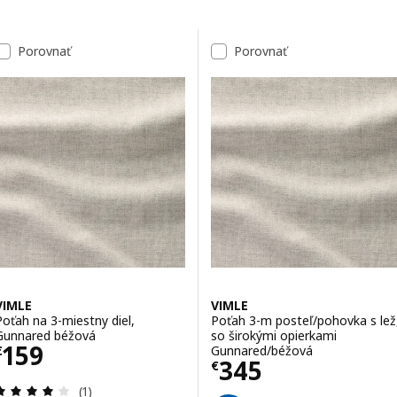
Preskočiť na výsledky
Zoznam výsledkov
Porovnať
Porovnať
VIMLE
VIMLE
Poťah na 3-miestny diel,
Poťah 3-m posteľ/pohovka s lež
Gunnared béžová
so širokými opierkami
Cena € 159
159
Gunnared/béžová
€
Cena € 345
345
€
Prehľad: 4 z 5 hviezdy. Celkové hodnotenie:
(1)