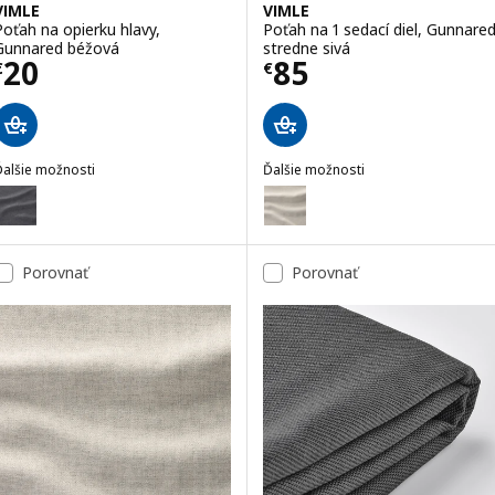
VIMLE
VIMLE
Poťah na opierku hlavy,
Poťah na 1 sedací diel, Gunnare
Gunnared béžová
stredne sivá
Cena € 20
Cena € 85
20
85
€
€
Ďalšie možnosti
Ďalšie možnosti
IMLE
VIMLE
oliteľné: VIMLE, Poťah na opierku hlavy, Gunnared stredne sivá
Voliteľné: VIMLE, Poťah na 1 sed
Porovnať
Porovnať