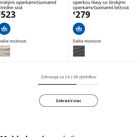
širokými opierkami/Gunnared
opierkou hlavy so širokými
stredne sivá
opierkami/Gunnared béžová
Cena € 523
Cena € 279
523
279
€
€
Ďalšie možnosti
Ďalšie možnosti
IMLE
VIMLE
oliteľné: VIMLE, Poťah na rohovú 5-pohovku, so širokými opierkami
Voliteľné: VIMLE, Poťah na troj
Zobrazuje sa 24 z 38 výsledkov
Zobraziť viac