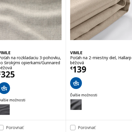
VIMLE
VIMLE
Poťah na rozkladaciu 3-pohovku,
Poťah na 2-miestny diel, Hallarp
so širokými opierkami/Gunnared
béžová
Cena € 139
139
béžová
€
Cena € 325
325
€
Ďalšie možnosti
Ďalšie možnosti
VIMLE
Voliteľné: VIMLE, Poťah na 2-mies
IMLE
oliteľné: VIMLE, Poťah na rozkladaciu 3-pohovku, so širokými opier
Voliteľné: VIMLE, Poťah na 2-mi
Voliteľné: VIMLE, Poťah na 2-mie
Porovnať
Porovnať