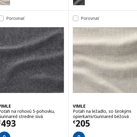
Voliteľné: VIMLE, Poťah na diel
Porovnať
Porovnať
Voliteľné: VIMLE, Poťah na diel 
VIMLE
VIMLE
Poťah na rohovú 5-pohovku,
Poťah na ležadlo, so širokými
Gunnared stredne sivá
opierkami/Gunnared béžová
Cena € 493
Cena € 205
493
205
€
€