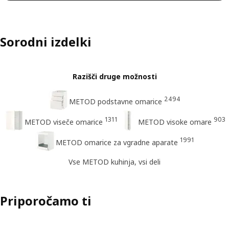
Sorodni izdelki
Razišči druge možnosti
2494
METOD podstavne omarice
1311
903
METOD viseče omarice
METOD visoke omare
1991
METOD omarice za vgradne aparate
Vse METOD kuhinja, vsi deli
Priporočamo ti