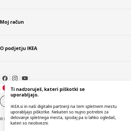
Moj račun
O podjetju IKEA
Ti nadzoruješ, kateri piškotki se
uporabljajo.
Nastavitve piškotkov
SL
IKEA.si in naši digitalni partnerji na tem spletnem mestu
uporabljajo piškotke. Nekateri so nujno potrebni za
delovanje spletnega mesta, spodaj pa si lahko ogledaš,
© Inter IKEA Systems B.V. 1999–2026
kateri so neobvezni: