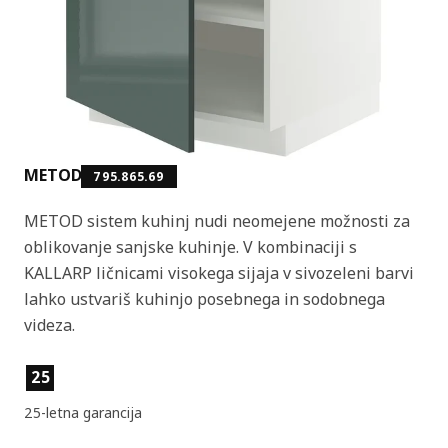
METOD
795.865.69
METOD sistem kuhinj nudi neomejene možnosti za
oblikovanje sanjske kuhinje. V kombinaciji s
KALLARP ličnicami visokega sijaja v sivozeleni barvi
lahko ustvariš kuhinjo posebnega in sodobnega
videza.
Lastnosti izdelka
25
25-letna garancija