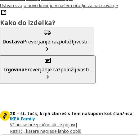
Ustvari svojo novo kuhinjo v našem orodju za načrtovanje
Kako do izdelka?
Dostava
Preverjanje razpoložljivosti ...
Trgovina
Preverjanje razpoložljivosti ...
20 – št. točk, ki jih zbereš s tem nakupom kot član/-ica
IKEA Family
Včlani se brezplačno ali se prijavi
|
Razišči, katere nagrade lahko dobiš