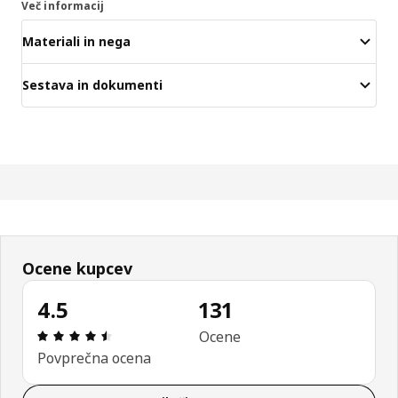
Več informacij
Materiali in nega
Sestava in dokumenti
Ocene kupcev
4.5
131
Ocena in komentar: 4.5 od skupno 5 zvezdic. Sku
Ocene
Povprečna ocena