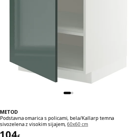
METOD
Podstavna omarica s policami, bela/Kallarp temna
sivozelena z visokim sijajem,
60x60 cm
Cena 104€
104
€