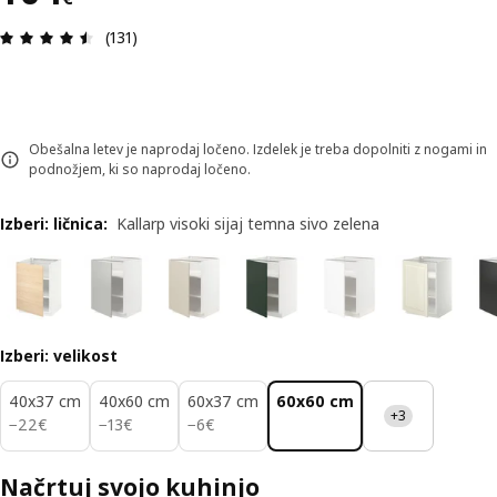
Ocena in komentar: 4.5 od skupno 5 zvezdic. Sku
(131)
Obešalna letev je naprodaj ločeno. Izdelek je treba dopolniti z nogami in
podnožjem, ki so naprodaj ločeno.
Izberi: ličnica
:
Kallarp visoki sijaj temna sivo zelena
Izberi: velikost
40x37 cm
40x60 cm
60x37 cm
60x60 cm
+3
22€
13€
6€
−
22
€
−
13
€
−
6
€
Načrtuj svojo kuhinjo