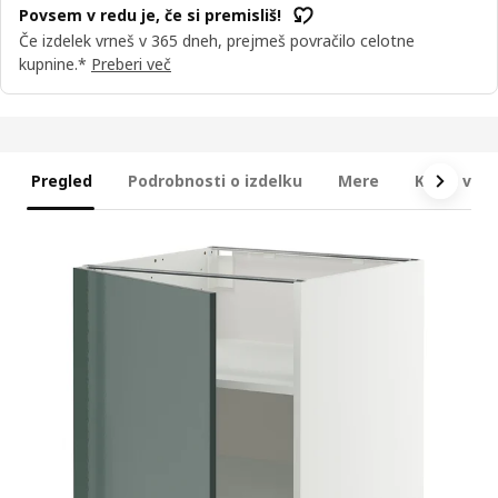
Povsem v redu je, če si premisliš!
Če izdelek vrneš v 365 dneh, prejmeš povračilo celotne
kupnine.*
Preberi več
Pregled
Podrobnosti o izdelku
Mere
Kaj je vkl