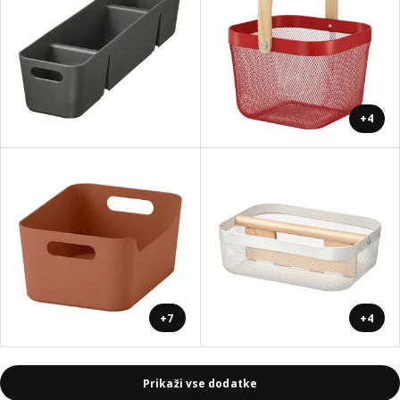
+4
+7
+4
Prikaži vse dodatke