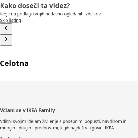
Kako doseči ta videz?
Ideje na podlagi tvojih nedavno ogledanih izdelkov
Skip listing
Celotna
Noga
Včlani se v IKEA Family
Vdihni svojim idejam življenje s posebnimi popusti, navdihom in
mnogimi drugimi prednostmi, ki jih najdeš v trgovini IKEA.