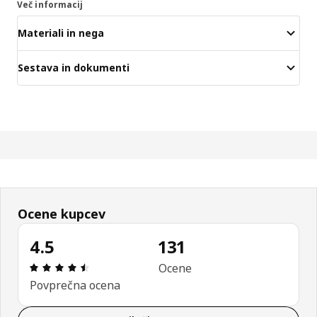
Več informacij
Materiali in nega
Sestava in dokumenti
Ocene kupcev
4.5
131
Ocena in komentar: 4.5 od skupno 5 zvezdic. Sku
Ocene
Povprečna ocena