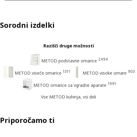
Sorodni izdelki
Razišči druge možnosti
2494
METOD podstavne omarice
1311
903
METOD viseče omarice
METOD visoke omare
1991
METOD omarice za vgradne aparate
Vse METOD kuhinja, vsi deli
Priporočamo ti