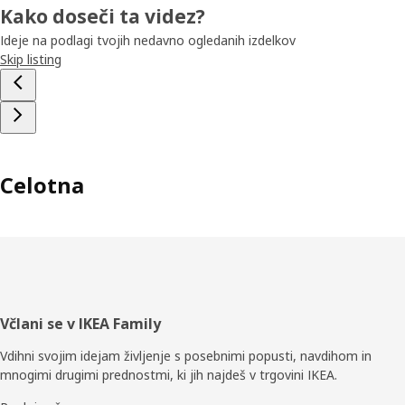
Kako doseči ta videz?
Ideje na podlagi tvojih nedavno ogledanih izdelkov
Skip listing
Celotna
Noga
Včlani se v IKEA Family
Vdihni svojim idejam življenje s posebnimi popusti, navdihom in
mnogimi drugimi prednostmi, ki jih najdeš v trgovini IKEA.