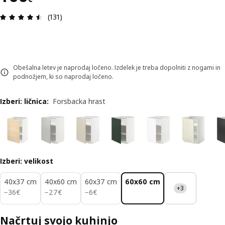
Ocena in komentar: 4.5 od skupno 5 zvezdic. Sku
(131)
Obešalna letev je naprodaj ločeno. Izdelek je treba dopolniti z nogami in
podnožjem, ki so naprodaj ločeno.
Izberi: ličnica
:
Forsbacka hrast
Izberi: velikost
40x37 cm
40x60 cm
60x37 cm
60x60 cm
+3
36€
27€
6€
−
36
€
−
27
€
−
6
€
Načrtuj svojo kuhinjo