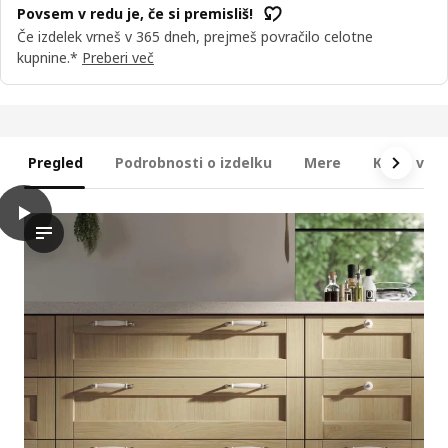
Povsem v redu je, če si premisliš!
Če izdelek vrneš v 365 dneh, prejmeš povračilo celotne
kupnine.*
Preberi več
Pregled
Podrobnosti o izdelku
Mere
Kaj je vkl
play
METOD Podstavna omarica s policami, bela/Forsbacka hrast, 6
Video prikazuje kuhinjski prizor z več osnovnimi omarami s pol