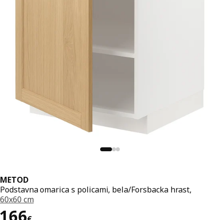
METOD
Podstavna omarica s policami, bela/Forsbacka hrast,
60x60 cm
Cena 166€
166
€