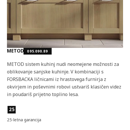
METOD
095.090.89
METOD sistem kuhinj nudi neomejene možnosti za
oblikovanje sanjske kuhinje. V kombinaciji s
FORSBACKA ličnicami iz hrastovega furnirja z
okvirjem in poševnimi robovi ustvariš klasičen videz
in poudariš prijetno toplino lesa.
Lastnosti izdelka
25
25-letna garancija