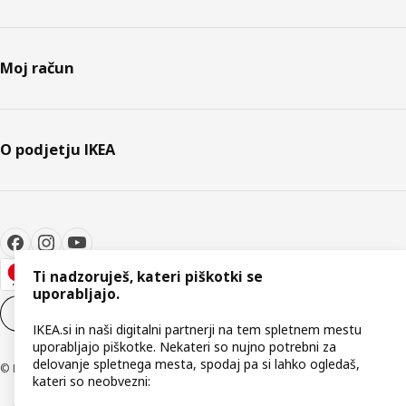
Moj račun
O podjetju IKEA
Ti nadzoruješ, kateri piškotki se
uporabljajo.
Nastavitve piškotkov
SL
IKEA.si in naši digitalni partnerji na tem spletnem mestu
uporabljajo piškotke. Nekateri so nujno potrebni za
delovanje spletnega mesta, spodaj pa si lahko ogledaš,
© Inter IKEA Systems B.V. 1999–2026
kateri so neobvezni: