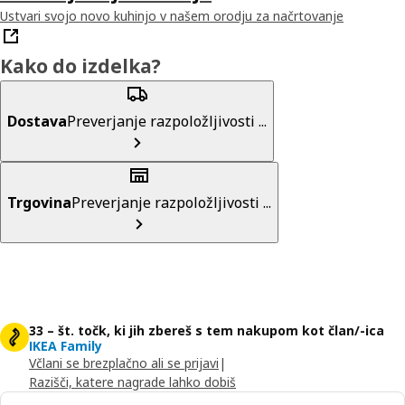
Ustvari svojo novo kuhinjo v našem orodju za načrtovanje
Kako do izdelka?
Dostava
Preverjanje razpoložljivosti ...
Trgovina
Preverjanje razpoložljivosti ...
33 – št. točk, ki jih zbereš s tem nakupom kot član/-ica
IKEA Family
Včlani se brezplačno ali se prijavi
|
Razišči, katere nagrade lahko dobiš