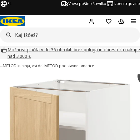
SL
Vnesi poštno številko
Izberi trgovino
Hej!
Prijava ali registrac
Seznam želja
Nakupova
Možnost plačila v do 36 obrokih brez pologa in obresti za nakupe
nad 3.000 €
…
METOD kuhinja, vsi deli
METOD podstavne omarice
ke izdelka METOD (3)
či slike