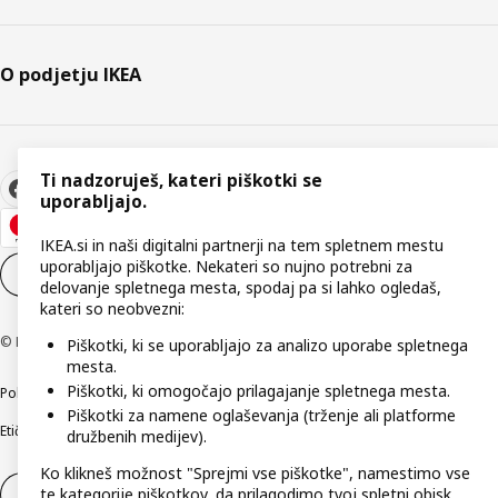
O podjetju IKEA
Ti nadzoruješ, kateri piškotki se
uporabljajo.
IKEA.si in naši digitalni partnerji na tem spletnem mestu
uporabljajo piškotke. Nekateri so nujno potrebni za
Nastavitve piškotkov
SL
delovanje spletnega mesta, spodaj pa si lahko ogledaš,
kateri so neobvezni:
© Inter IKEA Systems B.V. 1999–2026
Piškotki, ki se uporabljajo za analizo uporabe spletnega
mesta.
Piškotki, ki omogočajo prilagajanje spletnega mesta.
Politika zasebnosti
Pravilnik o piškotkih
Pogoji poslovanja
Podatki o podjetju
Piškotki za namene oglaševanja (trženje ali platforme
Etično odkrivanje varnostnih pomanjkljivosti
Digitalna dostopnost
družbenih medijev).
Ko klikneš možnost "Sprejmi vse piškotke", namestimo vse
te kategorije piškotkov, da prilagodimo tvoj spletni obisk.
Odstop od pogodbe
Odstop od pogodbe (storitve)