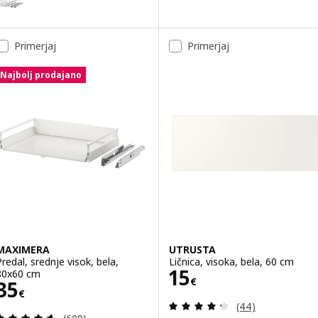
Primerjaj
Primerjaj
Najbolj prodajano
MAXIMERA
UTRUSTA
Predal, srednje visok, bela,
Ličnica, visoka, bela, 60 cm
Cena 15€
15
80x60 cm
€
Cena 35€
35
€
Pregled: 4.3 iz 5
(44)
Pregled: 4.6 iz 5 zvezde. Skupno število pregledov