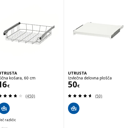
UTRUSTA
UTRUSTA
Žična košara, 60 cm
Izvlečna delovna plošča
Cena 16€
Cena 50€
16
50
€
€
Pregled: 3.7 iz 5 zvezde. Skupno število pregledov
Pregled: 4.6 iz 5
(450)
(50)
eč različic
UTRUSTA
Možnost: UTRUSTA, Žična košara, 40 cm