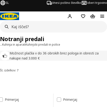
SL
Vnesi poštno številko
Izberi trgovino
Hej!
Prijava ali registrac
Seznam želja
Nakupova
Notranji predali
…
Kuhinja in aparati
Kuhinjski predali in police
Možnost plačila v do 36 obrokih brez pologa in obresti za
nakupe nad 3.000 €
Št. izdelkov: 7
Razvrsti in filtriraj
Preskoči na rezultate
Seznam rezultatov
Primerjaj
Primerjaj