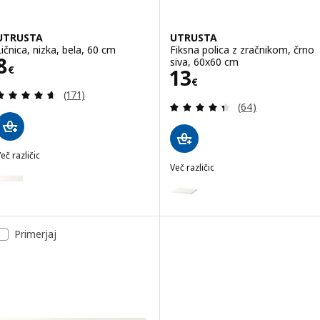
UTRUSTA
UTRUSTA
Ličnica, nizka, bela, 60 cm
Fiksna polica z zračnikom, črno
Cena 8€
8
siva, 60x60 cm
€
Cena 13€
13
€
Pregled: 4.6 iz 5 zvezde. Skupno število pregledov
(171)
Pregled: 4.4 iz 
(64)
eč različic
UTRUSTA
Več različic
ožnost: UTRUSTA, Ličnica, nizka, bela, 40 cm
UTRUSTA
Možnost: UTRUSTA, Fiksna polic
ožnost: UTRUSTA, Ličnica, nizka, bela, 80 cm
Primerjaj