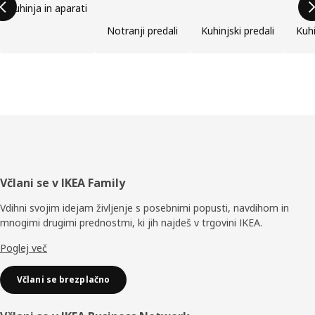
Kuhinja in aparati
Notranji predali
Kuhinjski predali
Kuhi
Noga
Včlani se v IKEA Family
Vdihni svojim idejam življenje s posebnimi popusti, navdihom in
mnogimi drugimi prednostmi, ki jih najdeš v trgovini IKEA.
Poglej več
Včlani se brezplačno