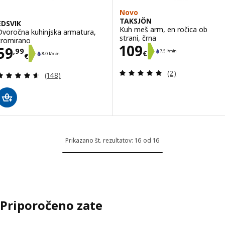
Novo
TAKSJÖN
EDSVIK
Kuh meš arm, en ročica ob
Dvoročna kuhinjska armatura,
strani, črna
kromirano
Cena 109€
109
Cena 59,99€
59
,
99
€
€
Pregled: 5 iz 5 
(2)
Pregled: 4.6 iz 5 zvezde. Skupno število pregledov
(148)
Prikazano št. rezultatov: 16 od 16
Priporočeno zate