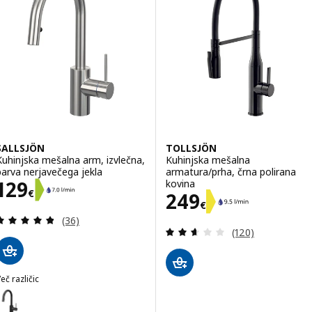
SALLSJÖN
TOLLSJÖN
Kuhinjska mešalna arm, izvlečna,
Kuhinjska mešalna
barva nerjavečega jekla
armatura/prha, črna polirana
Cena 129€
129
kovina
€
Cena 249€
249
€
Pregled: 4.8 iz 5 zvezde. Skupno število pregledov
(36)
Pregled: 2.6 iz 5
(120)
eč različic
SALLSJÖN
ožnost: SALLSJÖN, Kuhinjska mešalna arm, izvlečna, črna