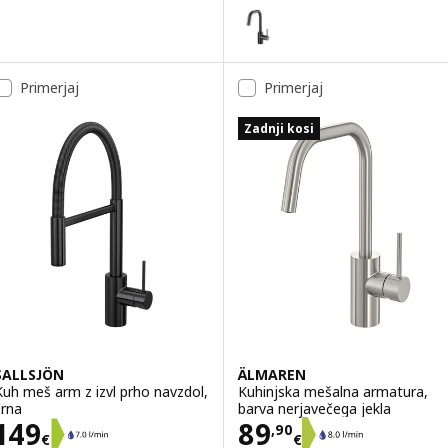
ÄLMAREN
Možnost: ÄLMAREN, Kuhinjska me
Primerjaj
Primerjaj
Zadnji kosi
SALLSJÖN
ÄLMAREN
Kuh meš arm z izvl prho navzdol,
Kuhinjska mešalna armatura,
črna
barva nerjavečega jekla
Cena 149€
Cena 89,90€
149
89
,
90
€
€