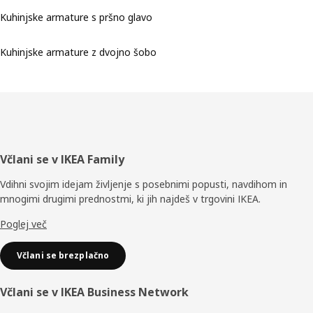
Kuhinjske armature s pršno glavo
Kuhinjske armature z dvojno šobo
Noga
Včlani se v IKEA Family
Vdihni svojim idejam življenje s posebnimi popusti, navdihom in
mnogimi drugimi prednostmi, ki jih najdeš v trgovini IKEA.
Poglej več
Včlani se brezplačno
Včlani se v IKEA Business Network