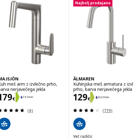
Najbolj prodajano
MAJSJÖN
ÄLMAREN
Kuh meš arm z izvlečno prho,
Kuhinjska meš armatura z izvl
barva nerjavečega jekla
prho, barva nerjavečega jekla
Cena 179€
Cena 129€
179
129
€
€
Pregled: 4.8 iz 5 zvezde. Skupno število pregledov
Pregled: 4 iz 5 
(4)
(719)
Več različic