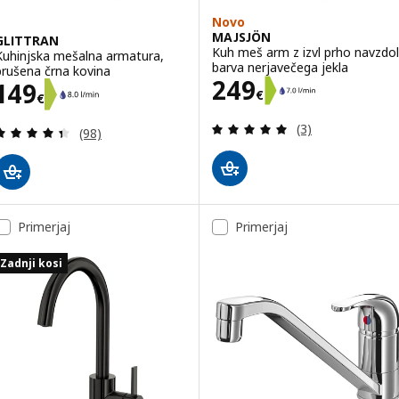
Novo
MAJSJÖN
GLITTRAN
Kuh meš arm z izvl prho navzdol
Kuhinjska mešalna armatura,
barva nerjavečega jekla
brušena črna kovina
Cena 249€
249
Cena 149€
149
€
€
Pregled: 5 iz 5 
(3)
Pregled: 4.4 iz 5 zvezde. Skupno število pregledov
(98)
Primerjaj
Primerjaj
Zadnji kosi