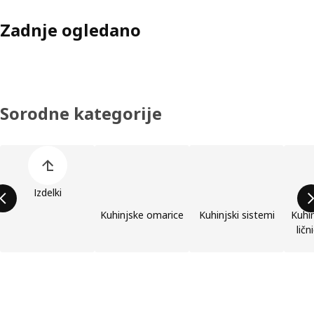
Zadnje ogledano
Sorodne kategorije
Preskoči seznam kategorij izdelkov
Izdelki
Kuhinjske omarice
Kuhinjski sistemi
Kuhin
ličn