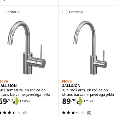
Primerjaj
Primerjaj
Novo
Novo
SALLSJÖN
SALLSJÖN
Meš armatura, en ročica ob
Kuh meš arm, en ročica ob
strani, barva nerjavečega jekla
strani, barva nerjavečega jekla
Cena 69,99€
Cena 89,90€
69
89
,
99
,
90
€
€
Pregled: 3.5 iz 5 zvezde. Skupno število pregledov
Pregled: 3.4 iz 5
(6)
(8)