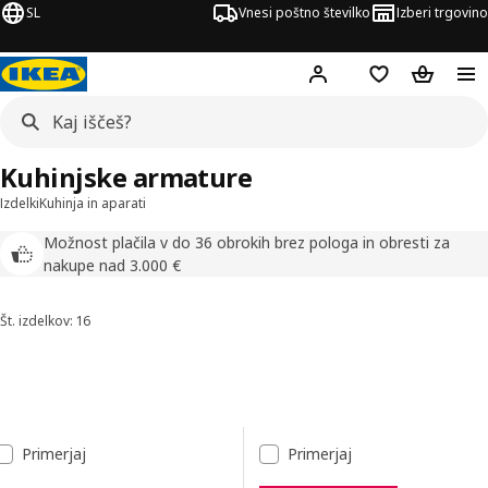
SL
Vnesi poštno številko
Izberi trgovino
Hej!
Prijava ali registrac
Seznam želja
Nakupova
Kuhinjske armature
Izdelki
Kuhinja in aparati
Možnost plačila v do 36 obrokih brez pologa in obresti za
nakupe nad 3.000 €
Št. izdelkov: 16
Razvrsti in filtriraj
Preskoči na rezultate
Seznam rezultatov
Primerjaj
Primerjaj