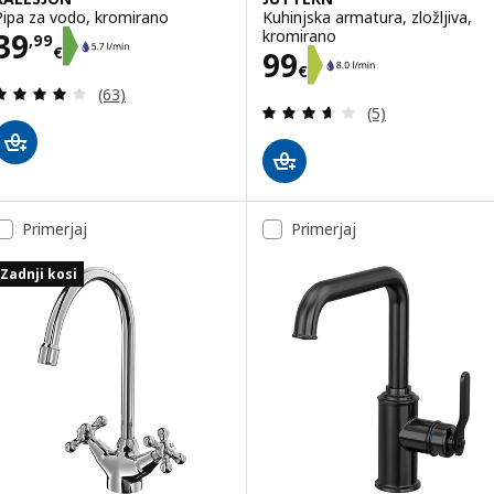
Pipa za vodo, kromirano
Kuhinjska armatura, zložljiva,
Cena 39,99€
39
kromirano
,
99
€
Cena 99€
99
€
Pregled: 4.1 iz 5 zvezde. Skupno število pregledov
(63)
Pregled: 3.6 iz 5
(5)
Primerjaj
Primerjaj
Zadnji kosi