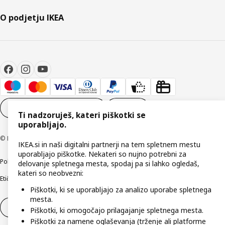
O podjetju IKEA
Nastavitve piškotkov
SL
Ti nadzoruješ, kateri piškotki se
uporabljajo.
© Inter IKEA Systems B.V. 1999–2026
IKEA.si in naši digitalni partnerji na tem spletnem mestu
uporabljajo piškotke. Nekateri so nujno potrebni za
Politika zasebnosti
Pravilnik o piškotkih
Pogoji poslovanja
Podatki o podjetju
delovanje spletnega mesta, spodaj pa si lahko ogledaš,
kateri so neobvezni:
Etično odkrivanje varnostnih pomanjkljivosti
Digitalna dostopnost
Piškotki, ki se uporabljajo za analizo uporabe spletnega
mesta.
Odstop od pogodbe
Odstop od pogodbe (storitve)
Piškotki, ki omogočajo prilagajanje spletnega mesta.
Piškotki za namene oglaševanja (trženje ali platforme