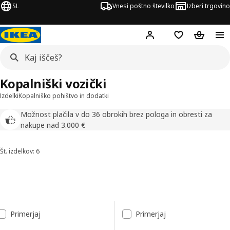
SL
Vnesi poštno številko
Izberi trgovino
Hej!
Prijava ali registrac
Seznam želja
Nakupova
Kopalniški vozički
Izdelki
Kopalniško pohištvo in dodatki
Možnost plačila v do 36 obrokih brez pologa in obresti za
nakupe nad 3.000 €
Št. izdelkov: 6
Razvrsti in filtriraj
Preskoči na rezultate
Seznam rezultatov
Primerjaj
Primerjaj