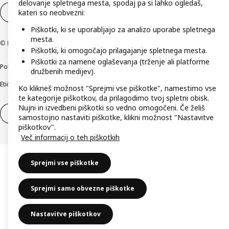
delovanje spletnega mesta, spodaj pa si lahko ogledaš,
kateri so neobvezni:
Nastavitve piškotkov
SL
Piškotki, ki se uporabljajo za analizo uporabe spletnega
mesta.
© Inter IKEA Systems B.V. 1999–2026
Piškotki, ki omogočajo prilagajanje spletnega mesta.
Piškotki za namene oglaševanja (trženje ali platforme
Politika zasebnosti
Pravilnik o piškotkih
Pogoji poslovanja
Podatki o podjetju
družbenih medijev).
Etično odkrivanje varnostnih pomanjkljivosti
Digitalna dostopnost
Ko klikneš možnost "Sprejmi vse piškotke", namestimo vse
te kategorije piškotkov, da prilagodimo tvoj spletni obisk.
Nujni in izvedbeni piškotki so vedno omogočeni. Če želiš
Odstop od pogodbe
Odstop od pogodbe (storitve)
samostojno nastaviti piškotke, klikni možnost "Nastavitve
piškotkov".
Več informacij o teh piškotkih
Sprejmi vse piškotke
Sprejmi samo obvezne piškotke
Nastavitve piškotkov