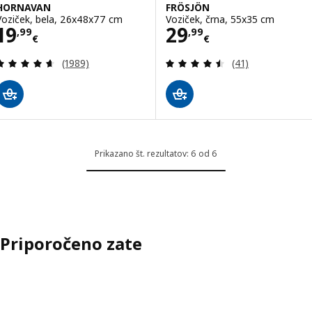
HORNAVAN
FRÖSJÖN
Voziček, bela, 26x48x77 cm
Voziček, črna, 55x35 cm
Cena 19,99€
Cena 29,99€
19
29
,
99
,
99
€
€
Pregled: 4.6 iz 5 zvezde. Skupno število pregledov
Pregled: 4.5 iz 5
(1989)
(41)
Prikazano št. rezultatov: 6 od 6
Priporočeno zate