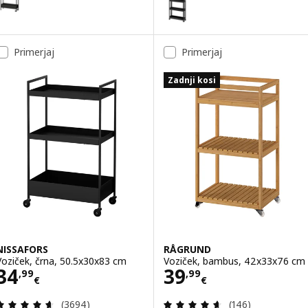
Možnost: VESKEN, Voziček, črn
Primerjaj
Primerjaj
Zadnji kosi
NISSAFORS
RÅGRUND
Voziček, črna, 50.5x30x83 cm
Voziček, bambus, 42x33x76 cm
Cena 34,99€
Cena 39,99€
34
39
,
99
,
99
€
€
Pregled: 4.6 iz 5 zvezde. Skupno število pregledov
Pregled: 4.6 iz 5
(3694)
(146)