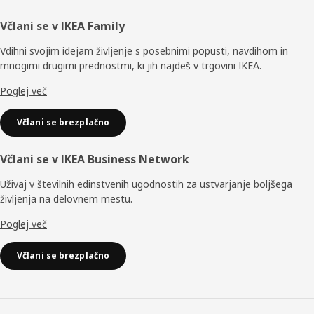
Noga
Včlani se v IKEA Family
Vdihni svojim idejam življenje s posebnimi popusti, navdihom in
mnogimi drugimi prednostmi, ki jih najdeš v trgovini IKEA.
Poglej več
Včlani se brezplačno
Včlani se v IKEA Business Network
Uživaj v številnih edinstvenih ugodnostih za ustvarjanje boljšega
življenja na delovnem mestu.
Poglej več
Včlani se brezplačno