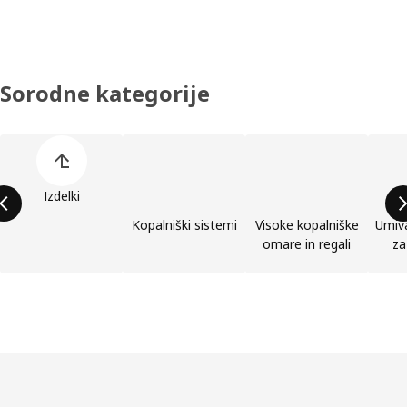
Sorodne kategorije
Preskoči seznam kategorij izdelkov
Izdelki
Kopalniški sistemi
Visoke kopalniške
Umiva
omare in regali
za