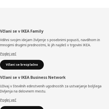
Noga
Včlani se v IKEA Family
Vdihni svojim idejam življenje s posebnimi popusti, navdihom in
mnogimi drugimi prednostmi, ki jih najdeš v trgovini IKEA.
Poglej več
Včlani se brezplačno
Včlani se v IKEA Business Network
Uživaj v številnih edinstvenih ugodnostih za ustvarjanje boljšega
življenja na delovnem mestu.
Poglej več