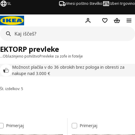
SL
Vnesi poštno številko
Izberi trgovino
Hej!
Prijava ali registrac
Seznam želja
Nakupova
EKTORP prevleke
…
Oblazinjeno pohištvo
Prevleke za zofe in fotelje
Možnost plačila v do 36 obrokih brez pologa in obresti za
nakupe nad 3.000 €
Št. izdelkov: 5
Razvrsti in filtriraj
Preskoči na rezultate
Seznam rezultatov
Primerjaj
Primerjaj