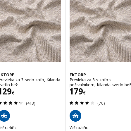
EKTORP
EKTORP
Prevleka za 3-sedo zofo, Kilanda
Prevleka za 3-s zofo s
svetlo bež
počivalnikom, Kilanda svetlo be
Cena 129€
Cena 179€
129
179
€
€
Pregled: 4.3 iz 5 zvezde. Skupno število pregledov
Pregled: 4.1 iz 5
(413)
(70)
eč različic
Več različic