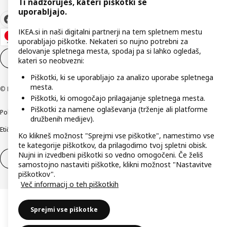
Ti nadzoruješ, kateri piškotki se
uporabljajo.
IKEA.si in naši digitalni partnerji na tem spletnem mestu
uporabljajo piškotke. Nekateri so nujno potrebni za
delovanje spletnega mesta, spodaj pa si lahko ogledaš,
Nastavitve piškotkov
SL
kateri so neobvezni:
Piškotki, ki se uporabljajo za analizo uporabe spletnega
mesta.
© Inter IKEA Systems B.V. 1999–2026
Piškotki, ki omogočajo prilagajanje spletnega mesta.
Piškotki za namene oglaševanja (trženje ali platforme
Politika zasebnosti
Pravilnik o piškotkih
Pogoji poslovanja
Podatki o podjetju
družbenih medijev).
Etično odkrivanje varnostnih pomanjkljivosti
Digitalna dostopnost
Ko klikneš možnost "Sprejmi vse piškotke", namestimo vse
te kategorije piškotkov, da prilagodimo tvoj spletni obisk.
Nujni in izvedbeni piškotki so vedno omogočeni. Če želiš
Odstop od pogodbe
Odstop od pogodbe (storitve)
samostojno nastaviti piškotke, klikni možnost "Nastavitve
piškotkov".
Več informacij o teh piškotkih
Sprejmi vse piškotke