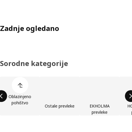
Zadnje ogledano
Sorodne kategorije
Preskoči seznam kategorij izdelkov
Oblazinjeno
pohištvo
Ostale prevleke
EKHOLMA
H
prevleke