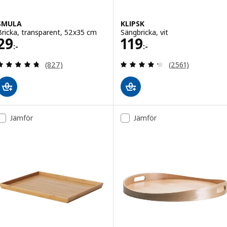
SMULA
KLIPSK
Bricka, transparent, 52x35 cm
Sängbricka, vit
Pris 29:-
Pris 119:-
29
119
:-
:-
Recensera: 4.7 utav 5 stjärnor. Totalt antal recen
Recensera: 4.3 ut
(827)
(2561)
Jämför
Jämför