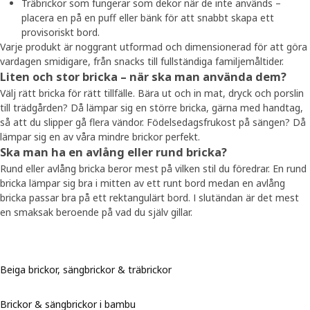
Träbrickor som fungerar som dekor när de inte används –
placera en på en puff eller bänk för att snabbt skapa ett
provisoriskt bord.
Varje produkt är noggrant utformad och dimensionerad för att göra
vardagen smidigare, från snacks till fullständiga familjemåltider.
Liten och stor bricka – när ska man använda dem?
Välj rätt bricka för rätt tillfälle. Bära ut och in mat, dryck och porslin
till trädgården? Då lämpar sig en större bricka, gärna med handtag,
så att du slipper gå flera vändor. Födelsedagsfrukost på sängen? Då
lämpar sig en av våra mindre brickor perfekt.
Ska man ha en avlång eller rund bricka?
Rund eller avlång bricka beror mest på vilken stil du föredrar. En rund
bricka lämpar sig bra i mitten av ett runt bord medan en avlång
bricka passar bra på ett rektangulärt bord. I slutändan är det mest
en smaksak beroende på vad du själv gillar.
Beiga brickor, sängbrickor & träbrickor
Brickor & sängbrickor i bambu