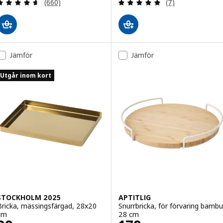
Recensera: 4.6 utav 5 stjärnor. Totalt antal recens
Recensera: 4.9 ut
(660)
(7)
Jämför
Jämför
Utgår inom kort
STOCKHOLM 2025
APTITLIG
Bricka, mässingsfärgad, 28x20
Snurrbricka, för förvaring bambu
cm
28 cm