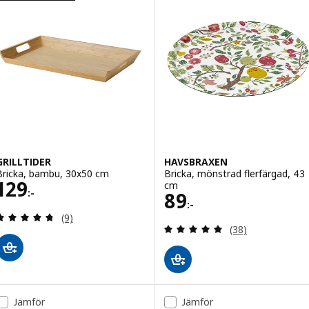
GRILLTIDER
HAVSBRAXEN
Bricka, bambu, 30x50 cm
Bricka, mönstrad flerfärgad, 43
Pris 129:-
129
cm
:-
Pris 89:-
89
:-
Recensera: 4.7 utav 5 stjärnor. Totalt antal recen
(9)
Recensera: 4.9 ut
(38)
Jämför
Jämför