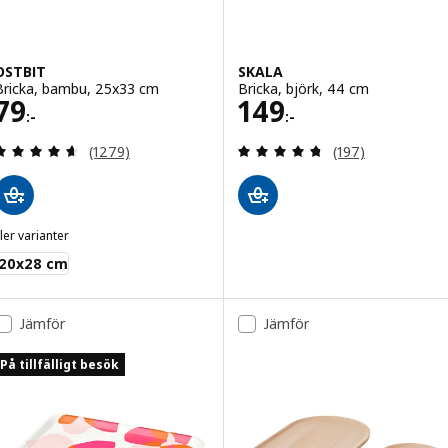
OSTBIT
SKALA
Bricka, bambu, 25x33 cm
Bricka, björk, 44 cm
Pris 79:-
Pris 149:-
79
149
:-
:-
Recensera: 4.6 utav 5 stjärnor. Totalt antal recens
Recensera: 4.7 ut
(1279)
(197)
ler varianter
OSTBIT
20x28 cm
Jämför
Jämför
På tillfälligt besök