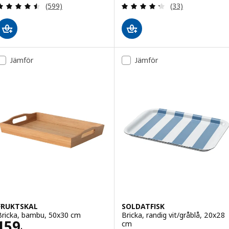
Recensera: 4.5 utav 5 stjärnor. Totalt antal recens
Recensera: 4.3 ut
(599)
(33)
Jämför
Jämför
FRUKTSKAL
SOLDATFISK
Bricka, bambu, 50x30 cm
Bricka, randig vit/gråblå, 20x28
Pris 159:-
159
cm