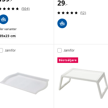
:-
Pris 29:-
29
:-
Recensera: 4.7 utav 5 stjärnor. Totalt antal recen
(504)
Recensera: 4.8 ut
(12)
ler varianter
FRUKTSKAL
35x23 cm
Jämför
Jämför
Bästsäljare