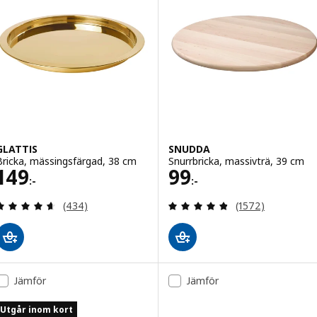
GLATTIS
SNUDDA
Bricka, mässingsfärgad, 38 cm
Snurrbricka, massivträ, 39 cm
Pris 149:-
Pris 99:-
149
99
:-
:-
Recensera: 4.6 utav 5 stjärnor. Totalt antal recens
Recensera: 4.8 ut
(434)
(1572)
Jämför
Jämför
Utgår inom kort