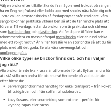
Välj en bricka efter tillfälle! Ska du fira någon med frukost på sängen,
ha en lång helgfrukost eller ladda upp med snacks nära både dig och
TV:n? Välj en armstödsbricka så fredagsmyset står stadigare. Våra
sängbrickor har praktiska vikbara ben så att de tar mindre plats att
förvara. Till vardags hittar du brickor som är praktiska och stilrena
som
bambubrickor
och
plastbrickor
. Vid festligare tillfällen kan vi
rekommendera en mässingfärgad
metallbricka
eller en rund bricka
med ett roligt motiv? Är ni fler föreslår vi en stor bricka så att du får
plats med allt det goda. Se alla våra
serveringsfat och
uppläggningsfat.
Vilka olika typer av brickor finns det, och hur väljer
jag rätt?
Alla brickor är inte lika – vissa är utformade för att flyttas, andra för
att stå stilla och andra för att snurra! Beroende på vad du är ute
efter hittar du:
Serveringsbrickor med handtag för enkel transport – från köket
till trädgården och från soffan till sidobordet.
Lazy Susans, eller snurrbrickor, som roterar – perfekt för
kryddor, tapas eller tacos.