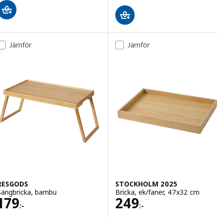
Jämför
Jämför
RESGODS
STOCKHOLM 2025
Sängbricka, bambu
Bricka, ek/faner, 47x32 cm
Pris 179:-
Pris 249:-
179
249
:-
:-