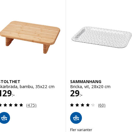
STOLTHET
SAMMANHANG
Skärbräda, bambu, 35x22 cm
Bricka, vit, 28x20 cm
Pris 129:-
Pris 29:-
129
29
:-
:-
Recensera: 4.8 utav 5 stjärnor. Totalt antal recens
Recensera: 4.2 ut
(475)
(60)
Fler varianter