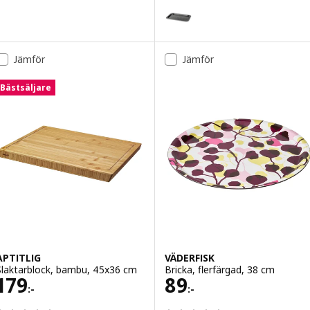
SAMMANHANG
Variant: SAMMANHANG, Bricka, 
Jämför
Jämför
Bästsäljare
APTITLIG
VÄDERFISK
Slaktarblock, bambu, 45x36 cm
Bricka, flerfärgad, 38 cm
Pris 179:-
Pris 89:-
179
89
:-
:-