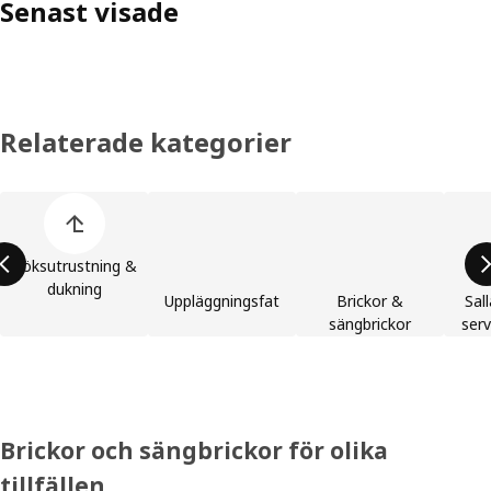
Senast visade
Relaterade kategorier
Hoppa över produktkategorier
Köksutrustning &
dukning
Uppläggningsfat
Brickor &
Sal
sängbrickor
serv
Brickor och sängbrickor för olika
tillfällen