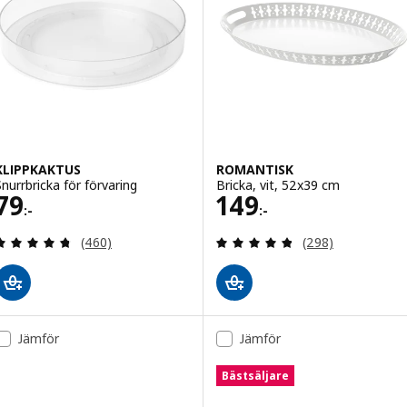
KLIPPKAKTUS
ROMANTISK
Snurrbricka för förvaring
Bricka, vit, 52x39 cm
Pris 79:-
Pris 149:-
79
149
:-
:-
Recensera: 4.7 utav 5 stjärnor. Totalt antal recen
Recensera: 4.8 ut
(460)
(298)
Jämför
Jämför
Bästsäljare