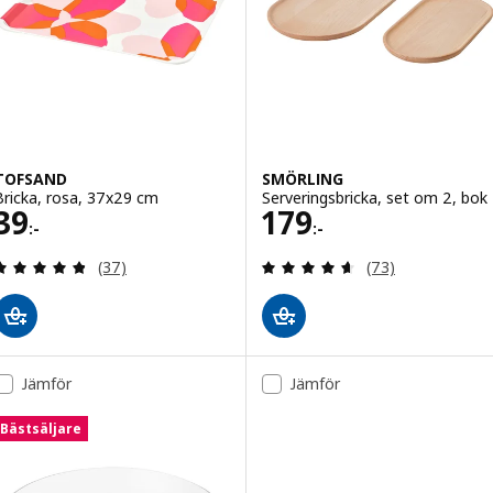
TOFSAND
SMÖRLING
Bricka, rosa, 37x29 cm
Serveringsbricka, set om 2, bok
Pris 39:-
Pris 179:-
39
179
:-
:-
Recensera: 4.8 utav 5 stjärnor. Totalt antal recens
Recensera: 4.6 ut
(37)
(73)
Jämför
Jämför
Bästsäljare