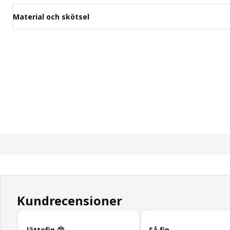
Material och skötsel
Kundrecensioner
Hoppa över
Jättefin 😍
Så fin