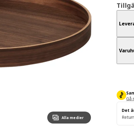
Tillg
Lever
Varuh
Sam
Gå m
Det ä
Return
Alla medier