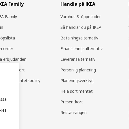
IKEA Family
Handla på IKEA
A Family
Varuhus & öppettider
in
Så handlar du på IKEA
köpslista
Betalningsalternativ
in order
Finansieringsalternativ
la erbjudanden
Leveransalternativ
amily support
Personlig planering
mily integritetspolicy
Planeringsverktyg
Hela sortimentet
essa
Presentkort
kies
Restaurangen