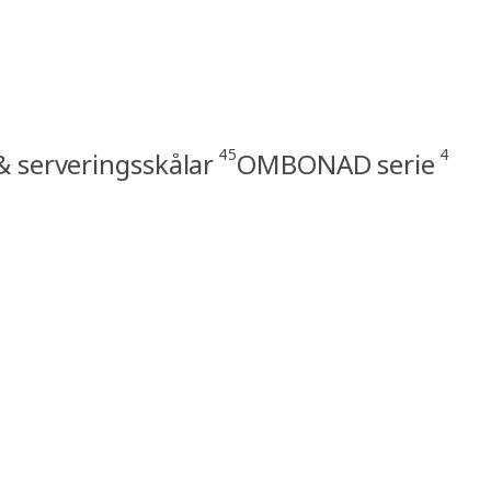
45
4
& serveringsskålar
OMBONAD serie