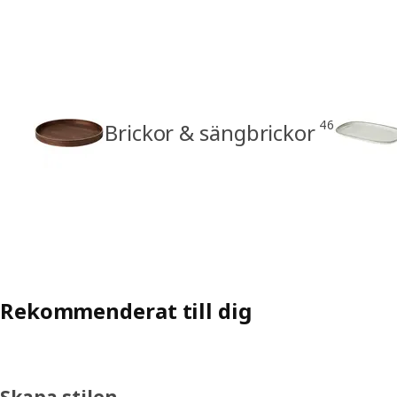
46
Brickor & sängbrickor
Rekommenderat till dig
Skapa stilen