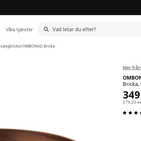
Våra tjänster
 sängbrickor
OMBONAD
Bricka
Mer frå
OMBO
Bricka,
Pris
349
279,20 e