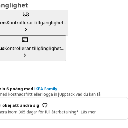
änglighet
ans
Kontrollerar tillgänglighet...
us
Kontrollerar tillgänglighet...
la 6 poäng med
IKEA Family
ed kostnadsfritt eller logga in
|
Upptäck vad du kan få
r okej att ändra sig
era inom 365 dagar för full återbetalning*.
Läs mer