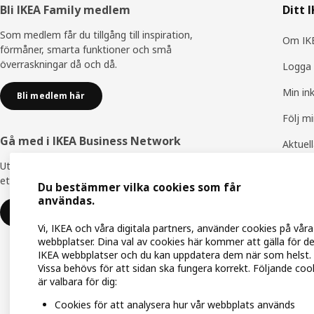
Sidfot
Bli IKEA Family medlem
Ditt 
Som medlem får du tillgång till inspiration,
Om IKE
förmåner, smarta funktioner och små
överraskningar då och då.
Logga 
Min in
Bli medlem här
Följ m
Gå med i IKEA Business Network
Aktuel
Utnyttja flera unika förmåner för att skapa
IKEA F
ett bättre arbetsliv - helt kostnadsfritt.
Du bestämmer vilka cookies som får
IKEA Fa
användas.
Gå med eller logga in
Vi, IKEA och våra digitala partners, använder cookies på våra
webbplatser. Dina val av cookies här kommer att gälla för d
IKEA webbplatser och du kan uppdatera dem när som helst.
Vissa behövs för att sidan ska fungera korrekt. Följande coo
är valbara för dig:
Cookies för att analysera hur vår webbplats används