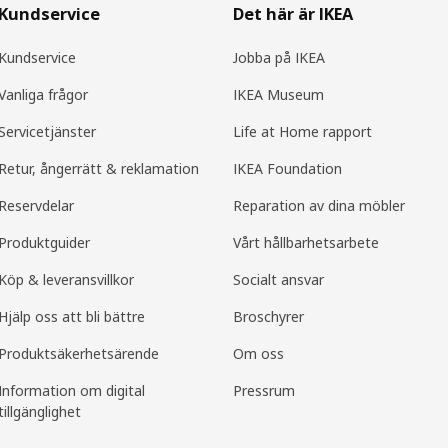
Kundservice
Det här är IKEA
Kundservice
Jobba på IKEA
Vanliga frågor
IKEA Museum
Servicetjänster
Life at Home rapport
Retur, ångerrätt & reklamation
IKEA Foundation
Reservdelar
Reparation av dina möbler
Produktguider
Vårt hållbarhetsarbete
Köp & leveransvillkor
Socialt ansvar
Hjälp oss att bli bättre
Broschyrer
Produkt­säkerhets­ärende
Om oss
Information om digital
Pressrum
tillgänglighet