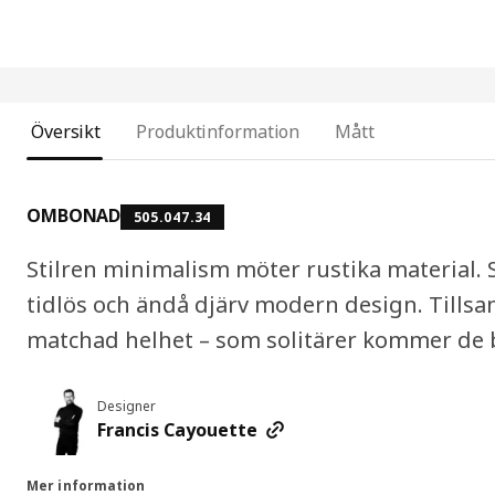
Översikt
Produktinformation
Mått
OMBONAD
505.047.34
Stilren minimalism möter rustika material
tidlös och ändå djärv modern design. Tills
matchad helhet – som solitärer kommer de bli
Designer
Francis Cayouette
Mer information