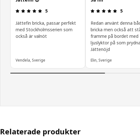
Recension: 5 utav 5 stjärnor.
Recension: 
5
5
Jättefin bricka, passar perfekt
Redan använt denna bå
med Stockholmsserien som
bricka men också att st
också är valnöt
framme på bordet med
ljuslyktor på som prydna
Jättenöjd
Vendela, Sverige
Elin, Sverige
Relaterade produkter