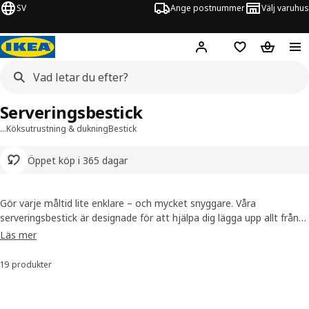
SV
Ange postnummer
Välj varuhus
Hej!
Logga in
Inköpslista
Varukorg
Serveringsbestick
…
Köksutrustning & dukning
Bestick
Öppet köp i 365 dagar
Gör varje måltid lite enklare – och mycket snyggare. Våra
serveringsbestick är designade för att hjälpa dig lägga upp allt från
sallad till tårta med stil. Välj bland uppläggningsbestick i metall,
Läs mer
salladsbestick i trä för en varm känsla, eller praktiska alternativ i
plast. Oavsett om du dukar för vardag eller fest, hittar du redskap
19 produkter
Sortera och filtrera
som gör serveringen smidig och personlig.