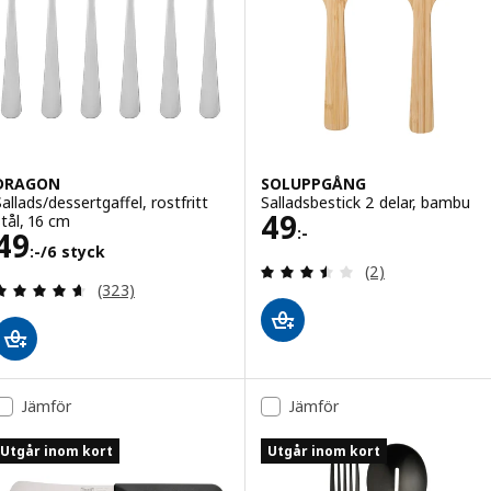
DRAGON
SOLUPPGÅNG
Sallads/dessertgaffel, rostfritt
Salladsbestick 2 delar, bambu
Pris 49:-
49
stål, 16 cm
:-
Pris 49:-/6 styck
49
:-
/6 styck
Recensera: 3.5 ut
(2)
Recensera: 4.6 utav 5 stjärnor. Totalt antal recens
(323)
Jämför
Jämför
Utgår inom kort
Utgår inom kort