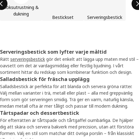
Köksutrustning &
dukning
Bestickset
Serveringsbestick
Serveringsbestick som lyfter varje måltid
Rätt
serveringsbestick
gör det enkelt att lägga upp maten med stil –
oavsett om det är vardagsmiddag eller festlig bjudning. I vårt
sortiment hittar du redskap som kombinerar funktion och design.
Salladsbestick för fräscha upplägg
Salladsbestick är perfekta för att blanda och servera gröna rätter.
Välj mellan varianter i trä, metall eller plast – alla med greppvänlig
form som gör serveringen smidig. Trä ger en varm, naturlig känsla,
medan metall ofta är mer tåligt och passar till modern dukning.
Tårtspadar och dessertbestick
För efterrätten är tårtspade och tårtgaffel oumbärliga. De hjälper
dig att skära och servera bakverk med precision, utan att förstöra
formen. Välj en stil som matchar ditt övriga porslin – från klassiskt