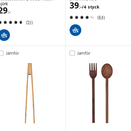
Pris 39:-/4 styc
39
björk
:-
/4 styck
Pris 29:-
29
:-
Recensera: 4.3 ut
(84)
Recensera: 4.6 utav 5 stjärnor. Totalt antal recens
(51)
Jämför
Jämför