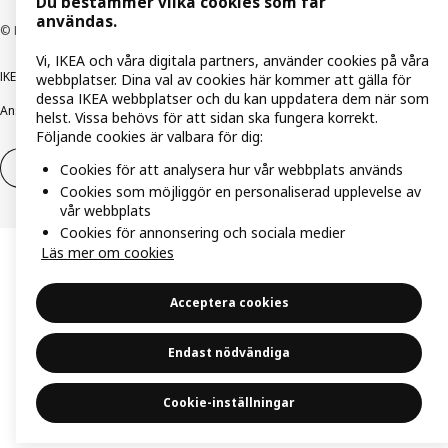
Du bestämmer vilka cookies som får
användas.
© Inter IKEA Systems B.V. 1999-2026
Vi, IKEA och våra digitala partners, använder cookies på våra
IKEA Family integritetspolicy
Integritetspolicy
Cookiepolicy
webbplatser. Dina val av cookies här kommer att gälla för
dessa IKEA webbplatser och du kan uppdatera dem när som
Ansvarsfullt avslöjandepolicy
E-post
Köp- & leveransvillkor
Bolagsinformation
helst. Vissa behövs för att sidan ska fungera korrekt.
Följande cookies är valbara för dig:
Utöva ångerrätt
Utöva ångerrätten för tjänster
Cookies för att analysera hur vår webbplats används
Cookies som möjliggör en personaliserad upplevelse av
vår webbplats
Cookies för annonsering och sociala medier
Läs mer om cookies
Acceptera cookies
Endast nödvändiga
Cookie-inställningar