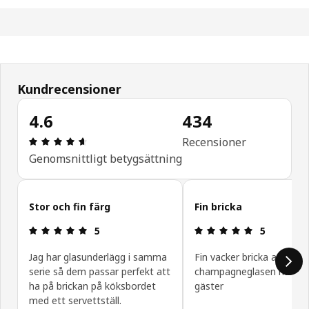
Kundrecensioner
4.6
434
Recension: 4.6 utav 5 stjärnor. Totalt antal recen
Recensioner
Genomsnittligt betygsättning
Hoppa över
Stor och fin färg
Fin bricka
Recension: 5 utav 5 stjärnor.
Recension: 5
5
5
Jag har glasunderlägg i samma
Fin vacker bricka att ha til
serie så dem passar perfekt att
champagneglasen när vi 
ha på brickan på köksbordet
gäster
med ett servettställ.