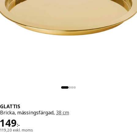
GLATTIS
Bricka, mässingsfärgad,
38 cm
Pris 149:-
149
:
-
119,20 exkl. moms