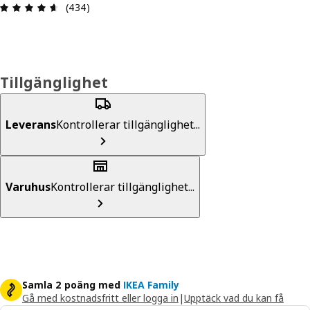
Recension: 4.6 utav 5 stjärnor. Totalt antal rece
(434)
Tillgänglighet
Leverans
Kontrollerar tillgänglighet...
Varuhus
Kontrollerar tillgänglighet...
Samla 2 poäng med
IKEA Family
Gå med kostnadsfritt eller logga in
|
Upptäck vad du kan få