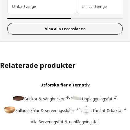
Ulrika, Sverige
Linnea, Sverige
Visa alla recensioner
Relaterade produkter
Utforska fler alternativ
46
21
Brickor & sängbrickor
Uppläggningsfat
45
4
Salladsskålar & serveringsskålar
Tårtfat & kakfat
Alla Serveringsfat & uppläggningsfat