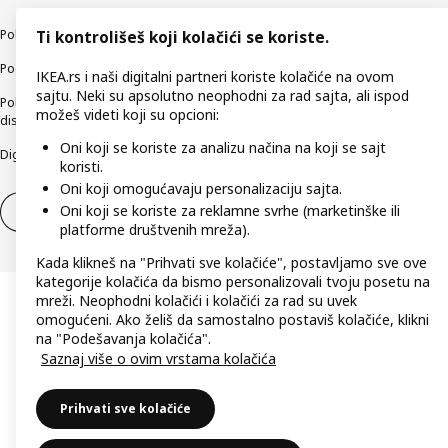
Politika privatnosti
Kako koristimo kolačiće (Cookies)
Načini poslovanja
Ti kontrolišeš koji kolačići se koriste.
Podaci o kompaniji IKEA Srbija
IKEA.rs i naši digitalni partneri koriste kolačiće na ovom
sajtu. Neki su apsolutno neophodni za rad sajta, ali ispod
Politika etičnog otkrivanja bezbednosnih nedostataka (responsible
možeš videti koji su opcioni:
disclosure)
Oni koji se koriste za analizu načina na koji se sajt
Digitalna pristupačnost
koristi.
Oni koji omogućavaju personalizaciju sajta.
Oni koji se koriste za reklamne svrhe (marketinške ili
Povlačenje iz ugovora
Odustani od ugovora (usluge)
platforme društvenih mreža).
Kada klikneš na "Prihvati sve kolačiće", postavljamo sve ove
kategorije kolačića da bismo personalizovali tvoju posetu na
mreži. Neophodni kolačići i kolačići za rad su uvek
omogućeni. Ako želiš da samostalno postaviš kolačiće, klikni
na "Podešavanja kolačića".
Saznaj više o ovim vrstama kolačića
Prihvati sve kolačiće