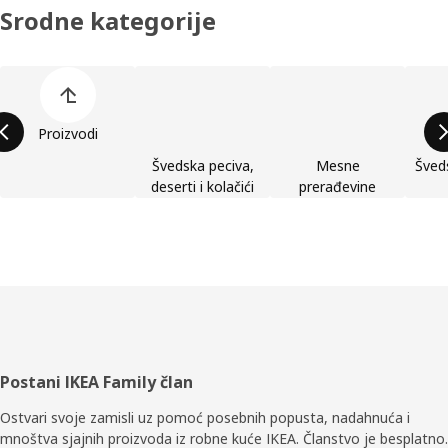
Srodne kategorije
Preskoči spisak kategorija proizvoda
Proizvodi
Švedska peciva,
Mesne
Šveds
deserti i kolačići
prerađevine
Podnožje
Postani IKEA Family član
Ostvari svoje zamisli uz pomoć posebnih popusta, nadahnuća i
mnoštva sjajnih proizvoda iz robne kuće IKEA. Članstvo je besplatno.