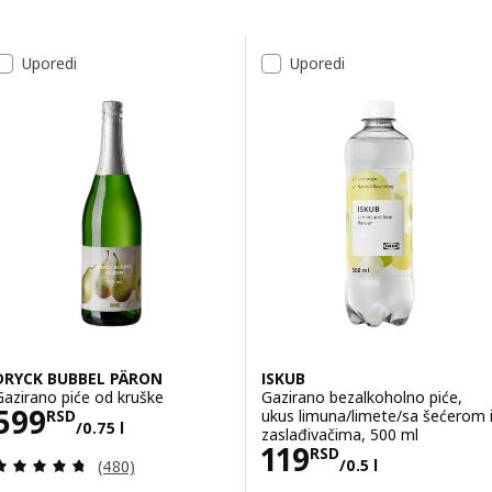
Preskoči na rezultate
Lista rezultata
Uporedi
Uporedi
DRYCK BUBBEL PÄRON
ISKUB
Gazirano piće od kruške
Gazirano bezalkoholno piće,
Cena 599RSD/0.75 l
599
ukus limuna/limete/sa šećerom 
RSD
/0.75 l
zaslađivačima, 500 ml
Cena 119RSD/0.
119
RSD
Pregled: 4.7 od 5 Zvezdice. Ukupno recenzija:
/0.5 l
(480)