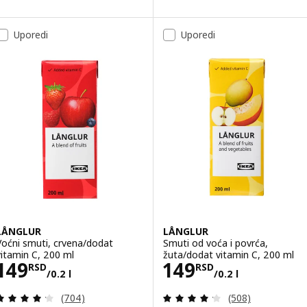
Uporedi
Uporedi
LÅNGLUR
LÅNGLUR
Voćni smuti, crvena/dodat
Smuti od voća i povrća,
vitamin C, 200 ml
žuta/dodat vitamin C, 200 ml
Cena 149RSD/0.2 l
Cena 149RSD/0.
149
149
RSD
RSD
/0.2 l
/0.2 l
Pregled: 4.2 od 5 Zvezdice. Ukupno recenzija:
Pregled: 4.2 od 
(704)
(508)