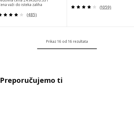
Redovna cena
249
RSD
/0.33 l
ena važi do isteka zaliha
Pregled: 3.8 od 
(1059)
Pregled: 3.9 od 5 Zvezdice. Ukupno recenzija:
(485)
Prikaz 16 od 16 rezultata
Preporučujemo ti