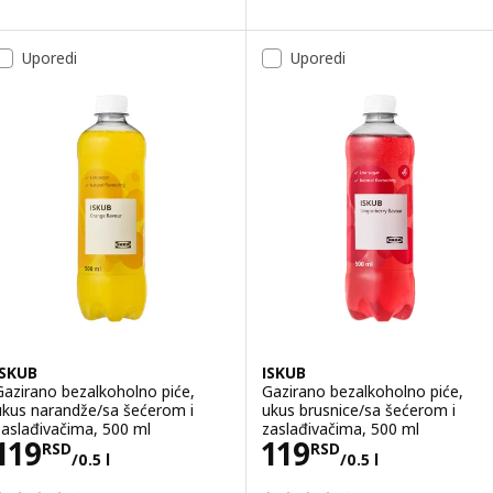
Uporedi
Uporedi
ISKUB
ISKUB
Gazirano bezalkoholno piće,
Gazirano bezalkoholno piće,
ukus narandže/sa šećerom i
ukus brusnice/sa šećerom i
zaslađivačima, 500 ml
zaslađivačima, 500 ml
Cena 119RSD/0.5 l
Cena 119RSD/0.
119
119
RSD
RSD
/0.5 l
/0.5 l