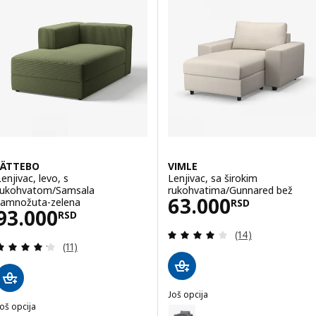
JÄTTEBO
VIMLE
Lenjivac, levo, s
Lenjivac, sa širokim
rukohvatom/Samsala
rukohvatima/Gunnared bež
Cena 63000RS
63.000
tamnožuta-zelena
RSD
Cena 93000RSD
93.000
RSD
Pregled: 3.9 od 
(14)
Pregled: 4.2 od 5 Zvezdice. Ukupno recenzija:
(11)
Još opcija
oš opcija
VIMLE
Opcija: VIMLE, Lenjivac, sa šir