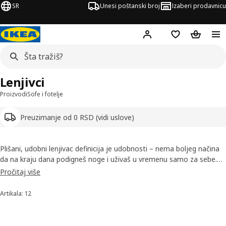
SR
Unesi poštanski broj
Izaberi prodavnicu
Hej!
Prijavi se
Lista želja
Korpa za
Lenjivci
Proizvodi
Sofe i fotelje
Preuzimanje od 0 RSD (vidi uslove)
Plišani, udobni lenjivac definicija je udobnosti – nema boljeg načina
da na kraju dana podigneš noge i uživaš u vremenu samo za sebe.
Lenjivac može biti samostojeći ili produžetak sofe, a neke od
Pročitaj više
navlaka za lenjivce lako se skidaju i peru u mašini za veš.
Artikala: 12
Sortiraj i filtriraj