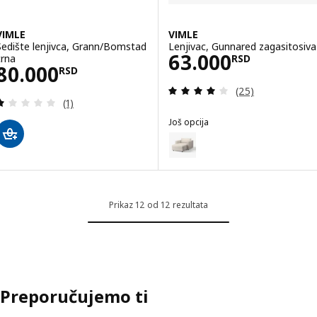
VIMLE
VIMLE
Sedište lenjivca, Grann/Bomstad
Lenjivac, Gunnared zagasitosiva
Cena 63000RS
63.000
crna
RSD
Cena 80000RSD
80.000
RSD
Pregled: 4 od 5 
(25)
Pregled: 1 od 5 Zvezdice. Ukupno recenzija:
(1)
Još opcija
VIMLE
Opcija: VIMLE, Lenjivac, Gunnar
Prikaz 12 od 12 rezultata
Preporučujemo ti