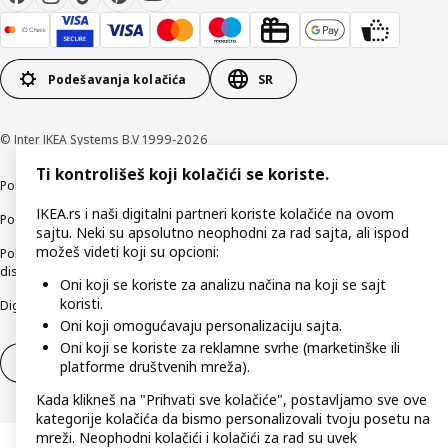
Podešavanja kolačića
SR
© Inter IKEA Systems B.V 1999-2026
Ti kontrolišeš koji kolačići se koriste.
Politika privatnosti
Kako koristimo kolačiće (Cookies)
Načini poslovanja
IKEA.rs i naši digitalni partneri koriste kolačiće na ovom
Podaci o kompaniji IKEA Srbija
sajtu. Neki su apsolutno neophodni za rad sajta, ali ispod
možeš videti koji su opcioni:
Politika etičnog otkrivanja bezbednosnih nedostataka (responsible
disclosure)
Oni koji se koriste za analizu načina na koji se sajt
koristi.
Digitalna pristupačnost
Oni koji omogućavaju personalizaciju sajta.
Oni koji se koriste za reklamne svrhe (marketinške ili
Povlačenje iz ugovora
Odustani od ugovora (usluge)
platforme društvenih mreža).
Kada klikneš na "Prihvati sve kolačiće", postavljamo sve ove
kategorije kolačića da bismo personalizovali tvoju posetu na
mreži. Neophodni kolačići i kolačići za rad su uvek