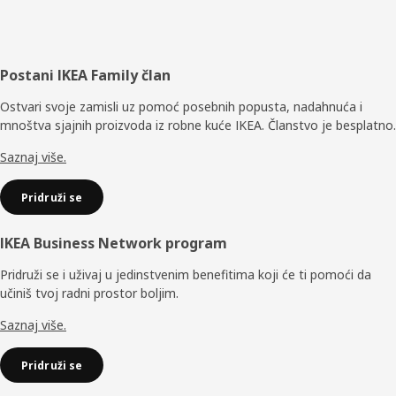
Podnožje
Postani IKEA Family član
Ostvari svoje zamisli uz pomoć posebnih popusta, nadahnuća i
mnoštva sjajnih proizvoda iz robne kuće IKEA. Članstvo je besplatno.
Saznaj više.
Pridruži se
IKEA Business Network program
Pridruži se i uživaj u jedinstvenim benefitima koji će ti pomoći da
učiniš tvoj radni prostor boljim.
Saznaj više.
Pridruži se