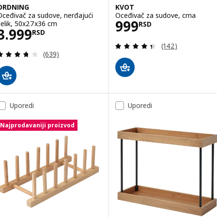
ORDNING
KVOT
Oceđivač za sudove, nerđajući
Oceđivač za sudove, crna
Cena 999RSD
999
čelik, 50x27x36 cm
RSD
Cena 3999RSD
3.999
RSD
Pregled: 4.4 od 
(142)
Pregled: 3.7 od 5 Zvezdice. Ukupno recenzija:
(639)
Uporedi
Uporedi
Najprodavaniji proizvod