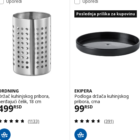
Uporedi
Uporedi
Poslednja prilika za kupovinu
ORDNING
EKIPERA
Držač kuhinjskog pribora,
Podloga držača kuhinjskog
nerđajući čelik, 18 cm
pribora, crna
Cena 499RSD
Cena 99RSD
499
99
RSD
RSD
Pregled: 4.7 od 5 Zvezdice. Ukupno recenzija:
Pregled: 4.6 od 
(1133)
(391)