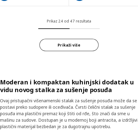
Prikaz 24 od 47 rezultata
Prikaži više
Moderan i kompaktan kuhinjski dodatak u
vidu novog stalka za sušenje posuđa
Ovaj pristupačni višenamenski stalak za sušenje posuđa može da se
postavi preko sudopere ili oceđivača. Čvrsti čelični stalak za sušenje
posuđa ima plastični premaz koji štiti od rđe, što znači da sme u
mašinu za sudove. Dostupan je u modernoj boji antracita, a izdržljivi
plastični materijal bezbedan je za dugotrajnu upotrebu.