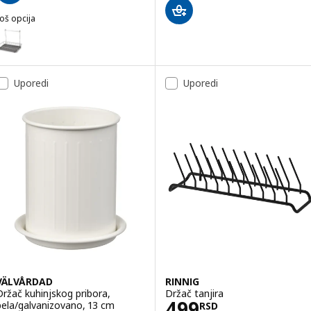
oš opcija
HULTARP
pcija: HULTARP, Oceđivač za sudove, niklovano
Uporedi
Uporedi
VÄLVÅRDAD
RINNIG
Držač kuhinjskog pribora,
Držač tanjira
Cena 499RSD
499
bela/galvanizovano, 13 cm
RSD