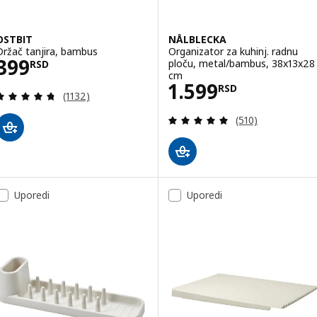
OSTBIT
NÅLBLECKA
Držač tanjira, bambus
Organizator za kuhinj. radnu
Cena 399RSD
399
ploču, metal/bambus, 38x13x28
RSD
cm
Cena 1599RSD
1.599
RSD
Pregled: 4.7 od 5 Zvezdice. Ukupno recenzija:
(1132)
Pregled: 4.9 od 
(510)
Uporedi
Uporedi