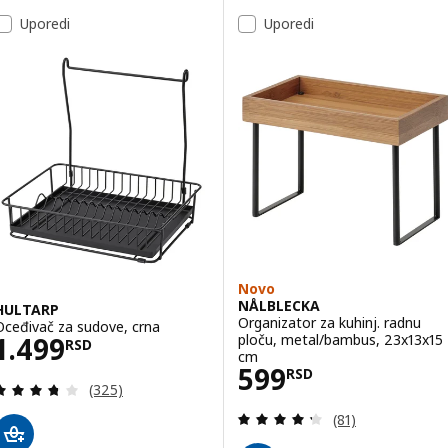
Uporedi
Uporedi
Novo
NÅLBLECKA
HULTARP
Organizator za kuhinj. radnu
Oceđivač za sudove, crna
Cena 1499RSD
ploču, metal/bambus, 23x13x15
1.499
RSD
cm
Cena 599RSD
599
RSD
Pregled: 3.7 od 5 Zvezdice. Ukupno recenzija:
(325)
Pregled: 4.3 od 
(81)