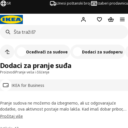
SR
Unesi poštanski broj
Izaberi prodavnicu
Hej!
Prijavi se
Lista želja
Korpa za
Oceđivači za sudove
Dodaci za sudoperu
Dodaci za pranje suđa
Proizvodi
Pranje veša i čišćenje
IKEA for Business
Pranje sudova ne možemo da izbegnemo, ali uz odgovarajuće
dodatke, ova aktivnost postaje malo lakša. Kad imaš dobar pribor,
poput oceđivača za pribor, držača kuhinjskih ubrusa i krpa, sudovi će
Pročitaj više
se cakliti bez naročitog napora. Pretraži naš asortiman i uveri se!