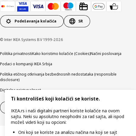
Podešavanja kolačića
SR
© Inter IKEA Systems B.V 1999-2026
Politika privatnosti
Kako koristimo kolačiće (Cookies)
Načini poslovanja
Podaci o kompaniji IKEA Srbija
Politika etičnog otkrivanja bezbednosnih nedostataka (responsible
disclosure)
Digitalna pristupačnost
Ti kontrolišeš koji kolačići se koriste.
Povlačenje iz ugovora
Odustani od ugovora (usluge)
IKEA.rs i naši digitalni partneri koriste kolačiće na ovom
sajtu. Neki su apsolutno neophodni za rad sajta, ali ispod
možeš videti koji su opcioni:
Oni koji se koriste za analizu načina na koji se sajt