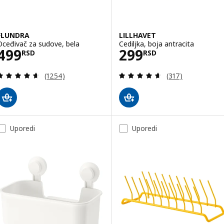
FLUNDRA
LILLHAVET
Oceđivač za sudove, bela
Cediljka, boja antracita
Cena 499RSD
Cena 299RSD
499
299
RSD
RSD
Pregled: 4.6 od 5 Zvezdice. Ukupno recenzija:
Pregled: 4.6 od 
(1254)
(317)
Uporedi
Uporedi