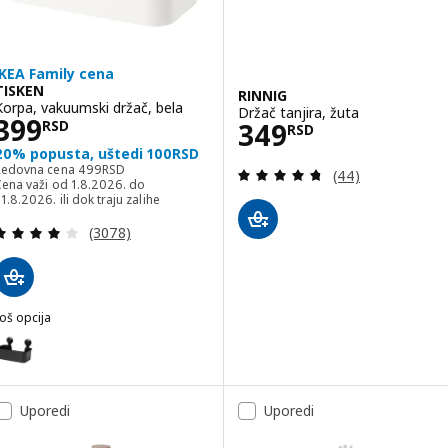
IKEA Family cena
TISKEN
RINNIG
Korpa, vakuumski držač, bela
Držač tanjira, žuta
Cena 399RSD
399
Cena 349RSD
349
RSD
RSD
20% popusta, uštedi 100RSD
Redovna cena 499RSD
Redovna cena
499
RSD
Pregled: 4.7 od 
(44)
Cena važi od 1.8.2026. do
1.8.2026. ili dok traju zalihe
Pregled: 4.1 od 5 Zvezdice. Ukupno recenzija:
(3078)
oš opcija
ISKEN
pcija: TISKEN, Korpa, vakuumski držač, crna
Uporedi
Uporedi