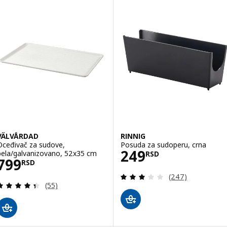
VÄLVÅRDAD
RINNIG
Oceđivač za sudove,
Posuda za sudoperu, crna
Cena 249RSD
249
bela/galvanizovano, 52x35 cm
RSD
Cena 799RSD
799
RSD
Pregled: 2.9 od 
(247)
Pregled: 4.4 od 5 Zvezdice. Ukupno recenzija:
(55)