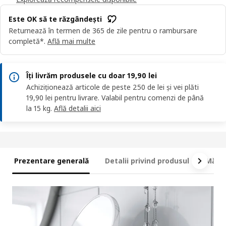
Este OK să te răzgândești
Returnează în termen de 365 de zile pentru o rambursare
completă*.
Află mai multe
Îți livrăm produsele cu doar 19,90 lei
Achiziționează articole de peste 250 de lei și vei plăti
19,90 lei pentru livrare. Valabil pentru comenzi de până
la 15 kg.
Află detalii aici
Prezentare generală
Detalii privind produsul
Măsur