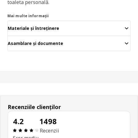
toaleta personală.
Mai multe informații
Materiale și întreținere
Asamblare și documente
Recenziile clienților
4.2
1498
Prezentare generală: 4.2 din 5 stele Total recenzi
Recenzii
Scor mediu