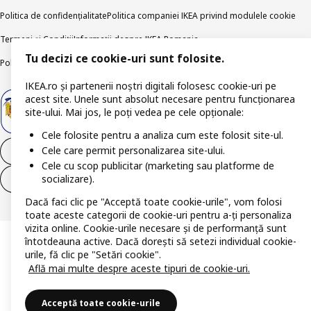
Politica de confidențialitate
Politica companiei IKEA privind modulele cookie
Termeni și Condiții
Informații despre IKEA Romania
Tu decizi ce cookie-uri sunt folosite.
Politica de publicare responsabilă
Accesibilitatea digitală
IKEA.ro și partenerii noștri digitali folosesc cookie-uri pe
acest site. Unele sunt absolut necesare pentru funcționarea
site-ului. Mai jos, le poți vedea pe cele opționale:
Cele folosite pentru a analiza cum este folosit site-ul.
Cele care permit personalizarea site-ului.
Retrage-te din contract
Cele cu scop publicitar (marketing sau platforme de
socializare).
Retrage-te din contract (servicii)
Dacă faci clic pe "Acceptă toate cookie-urile", vom folosi
toate aceste categorii de cookie-uri pentru a-ți personaliza
vizita online. Cookie-urile necesare și de performanță sunt
întotdeauna active. Dacă dorești să setezi individual cookie-
urile, fă clic pe "Setări cookie".
Află mai multe despre aceste tipuri de cookie-uri.
Acceptă toate cookie-urile