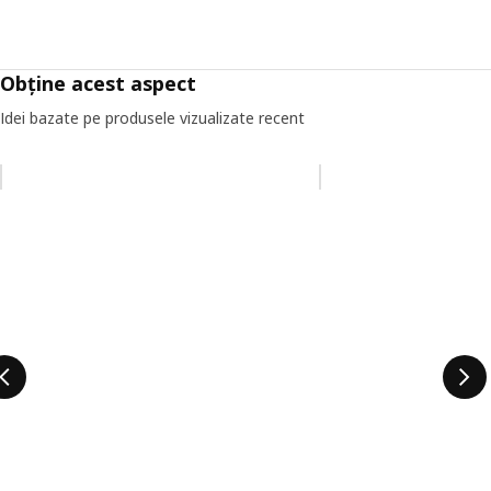
Obține acest aspect
Idei bazate pe produsele vizualizate recent
Omiteți lista