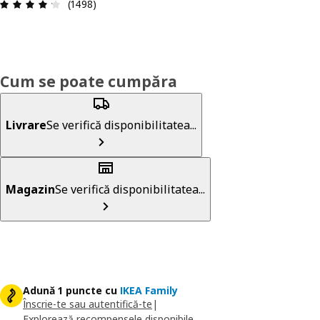
Prezentare generală: 4.2 din 5 stele Total recenz
(1498)
Cum se poate cumpăra
Livrare
Se verifică disponibilitatea...
Magazin
Se verifică disponibilitatea...
Adună 1 puncte cu
IKEA Family
Înscrie-te sau autentifică-te
|
Explorează recompensele disponibile