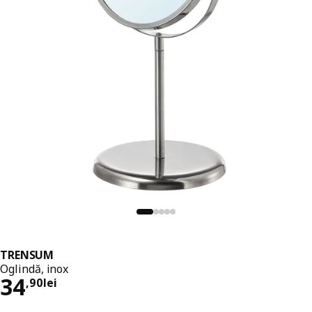
TRENSUM
Oglindă, inox
Preț 34,90lei
34
,
90
lei