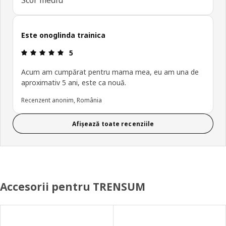
Este onoglinda trainica
Prezentare generală: 5 din 5 stele
5
Acum am cumpărat pentru mama mea, eu am una de
aproximativ 5 ani, este ca nouă.
Recenzent anonim, România
Afișează toate recenziile
Accesorii pentru TRENSUM