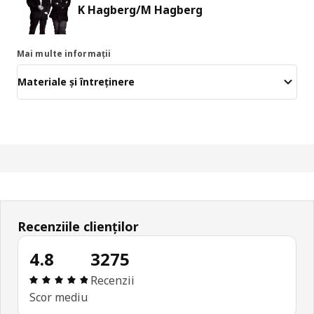
K Hagberg/M Hagberg
Mai multe informații
Materiale și întreținere
Recenziile clienților
4.8
3275
Prezentare generală: 4.8 din 5 stele Total recenzi
Recenzii
Scor mediu