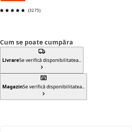
Prezentare generală: 4.8 din 5 stele Total recenz
(3275)
Cum se poate cumpăra
Livrare
Se verifică disponibilitatea...
Magazin
Se verifică disponibilitatea...