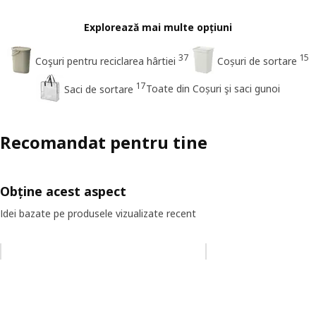
Explorează mai multe opțiuni
37
15
Coşuri pentru reciclarea hârtiei
Coșuri de sortare
17
Toate din Coșuri şi saci gunoi
Saci de sortare
Recomandat pentru tine
Obține acest aspect
Idei bazate pe produsele vizualizate recent
Omiteți lista