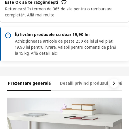
Este OK să te răzgândești
Returnează în termen de 365 de zile pentru o rambursare
completă*.
Află mai multe
Îți livrăm produsele cu doar 19,90 lei
Achiziționează articole de peste 250 de lei și vei plăti
19,90 lei pentru livrare. Valabil pentru comenzi de până
la 15 kg.
Află detalii aici
Prezentare generală
Detalii privind produsul
Măsur