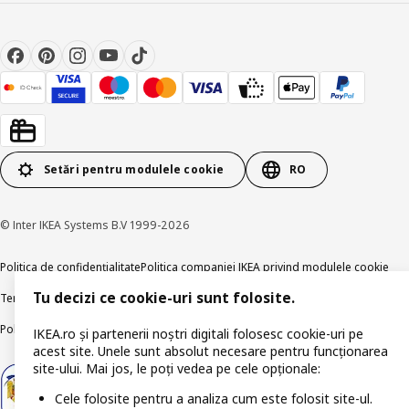
Setări pentru modulele cookie
RO
© Inter IKEA Systems B.V 1999-2026
Politica de confidențialitate
Politica companiei IKEA privind modulele cookie
Tu decizi ce cookie-uri sunt folosite.
Termeni și Condiții
Informații despre IKEA Romania
Politica de publicare responsabilă
Accesibilitatea digitală
IKEA.ro și partenerii noștri digitali folosesc cookie-uri pe
acest site. Unele sunt absolut necesare pentru funcționarea
site-ului. Mai jos, le poți vedea pe cele opționale:
Cele folosite pentru a analiza cum este folosit site-ul.