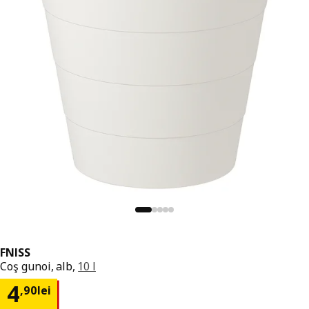
FNISS
Coş gunoi, alb,
10 l
Preț 4,90lei
4
,
90
lei