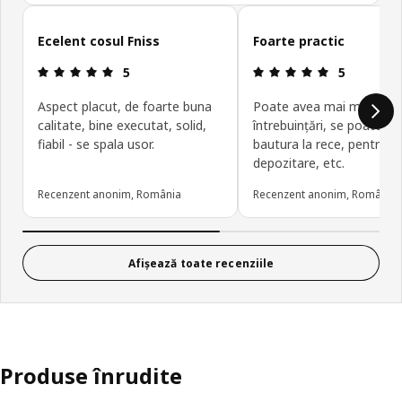
Omite recenziile clienților
Ecelent cosul Fniss
Foarte practic
Prezentare generală: 5 din 5 stele
Prezentare g
5
5
Aspect placut, de foarte buna
Poate avea mai multe
calitate, bine executat, solid,
întrebuințări, se poate ti
fiabil - se spala usor.
bautura la rece, pentru
depozitare, etc.
Recenzent anonim, România
Recenzent anonim, România
Afișează toate recenziile
Produse înrudite