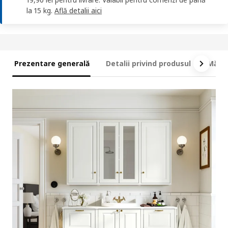
la 15 kg.
Află detalii aici
Prezentare generală
Detalii privind produsul
Măsur