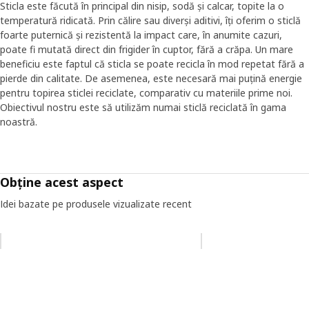
Sticla este făcută în principal din nisip, sodă și calcar, topite la o
temperatură ridicată. Prin călire sau diverși aditivi, îți oferim o sticlă
foarte puternică și rezistentă la impact care, în anumite cazuri,
poate fi mutată direct din frigider în cuptor, fără a crăpa. Un mare
beneficiu este faptul că sticla se poate recicla în mod repetat fără a
pierde din calitate. De asemenea, este necesară mai puțină energie
pentru topirea sticlei reciclate, comparativ cu materiile prime noi.
Obiectivul nostru este să utilizăm numai sticlă reciclată în gama
noastră.
Obține acest aspect
Idei bazate pe produsele vizualizate recent
Omiteți lista