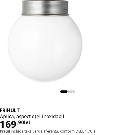
FRIHULT
Aplică, aspect oțel inoxidabil
Preț 169,90lei
169
,
90
lei
Prețul include taxa verde aferentă, conform DEEE 1,70lei