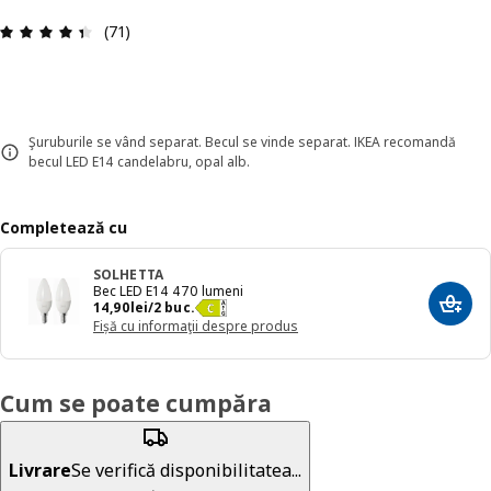
Prezentare generală: 4.4 din 5 stele Total recenz
(71)
Şuruburile se vând separat. Becul se vinde separat. IKEA recomandă
becul LED E14 candelabru, opal alb.
Completează cu
SOLHETTA
Bec LED E14 470 lumeni
Preț 14,90lei/2 buc.
14
,
90
lei
/2 buc.
Adaug
Fișă cu informaţii despre produs
Cum se poate cumpăra
Livrare
Se verifică disponibilitatea...