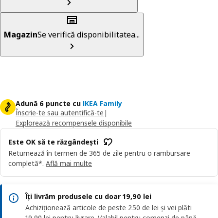
Magazin
Se verifică disponibilitatea...
Adună 6 puncte cu
IKEA Family
Înscrie-te sau autentifică-te
|
Explorează recompensele disponibile
Este OK să te răzgândești
Returnează în termen de 365 de zile pentru o rambursare
completă*.
Află mai multe
Îți livrăm produsele cu doar 19,90 lei
Achiziționează articole de peste 250 de lei și vei plăti
19,90 lei pentru livrare. Valabil pentru comenzi de până