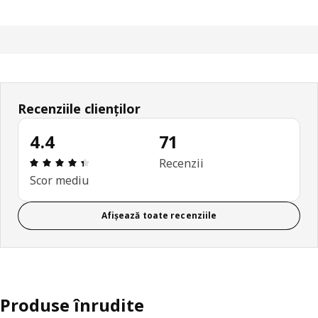
Recenziile clienților
4.4
71
Prezentare generală: 4.4 din 5 stele Total recenzii
Recenzii
Scor mediu
Afișează toate recenziile
Produse înrudite