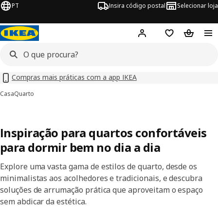
PT
Insira código postal
Selecionar loja
Hej!
Inicie sessão
Favoritos
Cesto de
Compras mais práticas com a app IKEA
Casa
Quarto
Inspiração para quartos confortáveis
para dormir bem no dia a dia
Explore uma vasta gama de estilos de quarto, desde os
minimalistas aos acolhedores e tradicionais, e descubra
soluções de arrumação prática que aproveitam o espaço
sem abdicar da estética.