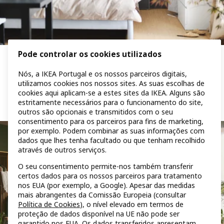
Pode controlar os cookies utilizados
Um quarto sereno com móveis modernos e
acolhedores
Nós, a IKEA Portugal e os nossos parceiros digitais,
utilizamos cookies nos nossos sites. As suas escolhas de
cookies aqui aplicam-se a estes sites da IKEA. Alguns são
estritamente necessários para o funcionamento do site,
outros são opcionais e transmitidos com o seu
consentimento para os parceiros para fins de marketing,
por exemplo. Podem combinar as suas informações com
dados que lhes tenha facultado ou que tenham recolhido
através de outros serviços.
O seu consentimento permite-nos também transferir
certos dados para os nossos parceiros para tratamento
nos EUA (por exemplo, a Google). Apesar das medidas
mais abrangentes da Comissão Europeia (consultar
Política de Cookies
), o nível elevado em termos de
proteção de dados disponível na UE não pode ser
garantido nos EUA. Os dados transferidos apresentam