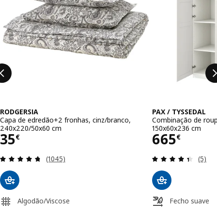
RODGERSIA
PAX / TYSSEDAL
Capa de edredão+2 fronhas, cinz/branco,
Combinação de roup
240x220/50x60 cm
150x60x236 cm
Preço 35€
Preço 66
35
665
€
€
Avaliação: 4.7 fora de 5 estrelas. Total de avaliaç
Avalia
(1045)
(5)
Algodão/Viscose
Fecho suave