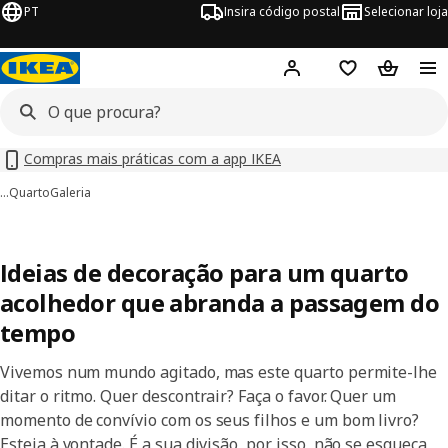
PT
Insira código postal
Selecionar loja
Hej!
Inicie sessão
Favoritos
Cesto de
Compras mais práticas com a app IKEA
…
Quarto
Galeria
Ideias de decoração para um quarto
acolhedor que abranda a passagem do
tempo
Vivemos num mundo agitado, mas este quarto permite-lhe
ditar o ritmo. Quer descontrair? Faça o favor. Quer um
momento de convívio com os seus filhos e um bom livro?
Esteja à vontade. É a sua divisão, por isso, não se esqueça