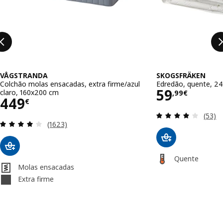
VÅGSTRANDA
SKOGSFRÄKEN
Colchão molas ensacadas, extra firme/azul
Edredão, quente, 2
Preço 59,
59
claro, 160x200 cm
,
99
€
Preço 449€
449
€
Avalia
(53)
Avaliação: 4 fora de 5 estrelas. Total de avaliaçõe
(1623)
Quente
Molas ensacadas
Extra firme