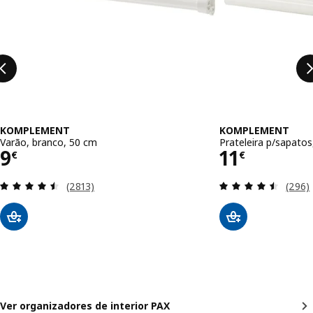
KOMPLEMENT
KOMPLEMENT
Varão, branco, 50 cm
Prateleira p/sapato
Preço 9€
Preço 11€
9
11
€
€
Avaliação: 4.5 fora de 5 estrelas. Total de avaliaç
Avalia
(2813)
(296)
Ver organizadores de interior PAX