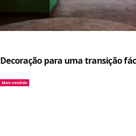
Decoração para uma transição fáci
Saltar listagem
Mais vendido