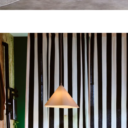
Cortinado em tecido pré-cortado VARGTÖREL em preto/branco fech