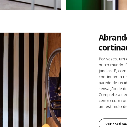
Abrande
a ao longo de parede de um pequeno quarto com cama individual/d
cortina
Por vezes, um c
outro mundo. E
janelas. E, com
continuam a rec
parede de teci
sensação de de
Complete a de
centro com ro
um estímulo de 
Ver cortina