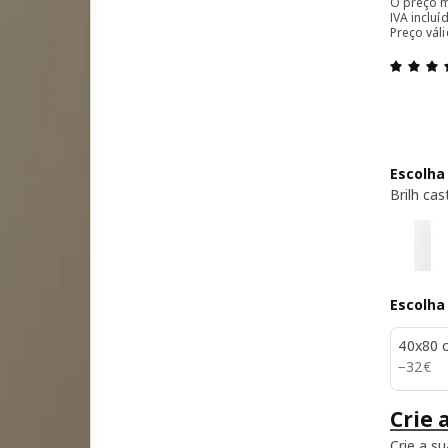
O preço m
IVA inclu
Preço váli
Escolha
Brilh ca
Escolha
40x80 
32€
−
32
€
Crie 
Crie a s