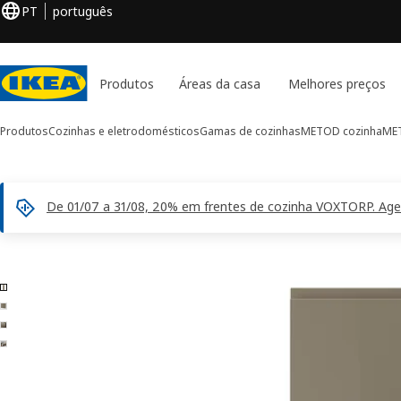
PT
português
Produtos
Áreas da casa
Melhores preços
Produtos
Cozinhas e eletrodomésticos
Gamas de cozinhas
METOD cozinha
MET
De 01/07 a 31/08, 20% em frentes de cozinha VOXTORP. Agen
4 imagens de VOXTORP
rar imagens