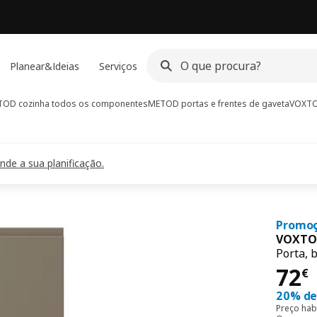
Planear&Ideias
Serviços
OD cozinha todos os componentes
METOD portas e frentes de gaveta
VOXTOR
de a sua planificação.
Promoç
VOXTO
Porta, 
Pre
72
€
20% de
Preço hab