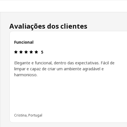
Avaliações dos clientes
Funcional
Avaliações: 5 de 5 estrelas.
5
Elegante e funcional, dentro das expectativas. Fácil de
limpar e capaz de criar um ambiente agradável e
harmonioso.
Cristina, Portugal