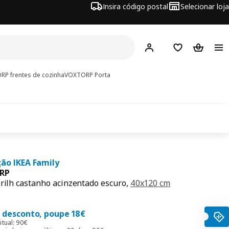
Insira código postal
Selecionar loja
Hej!
Inicie sessão
Favoritos
Cesto de
P frentes de cozinha
VOXTORP
Porta
ão IKEA Family
RP
brilh castanho acinzentado escuro,
40x120 cm
ço 72€
 desconto, poupe 18€
itual: 90€