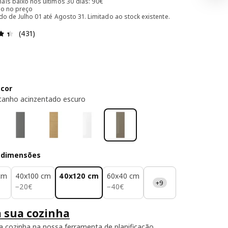
ais baixo nos últimos 30 dias: 90€
ído no preço
do de Julho 01 até Agosto 31. Limitado ao stock existente.
Avaliações: 4.4 de 5 estrelas. Total de comentários: 431
(431)
 cor
stanho acinzentado escuro
 dimensões
cm
40x100 cm
40x120 cm
60x40 cm
+9
20€
40€
−
20
€
−
40
€
a sua cozinha
ua cozinha na nossa ferramenta de planificação