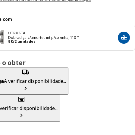
e com
UTRUSTA
Dobradiça c/amortec int p/cozinha, 110 °
Adici
Preço 9€/2 unidades
9
€
/2 unidades
 o obter
ga
A verificar disponibilidade...
verificar disponibilidade...