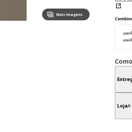
Mais imagens
Combin
Como
Entre
Loja
A 