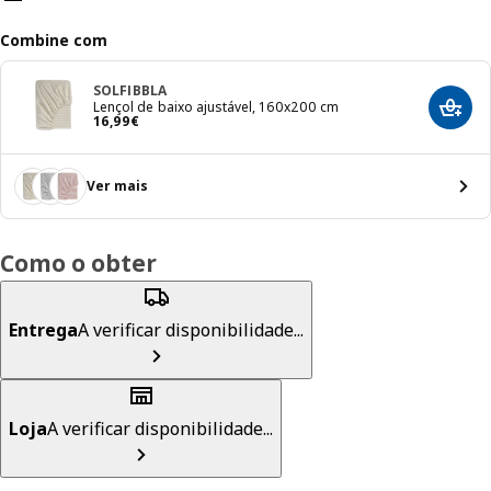
Combine com
SOLFIBBLA
Lençol de baixo ajustável, 160x200 cm
Adici
Preço 16,99€
16
,
99
€
Ver mais
Como o obter
Entrega
A verificar disponibilidade...
Loja
A verificar disponibilidade...