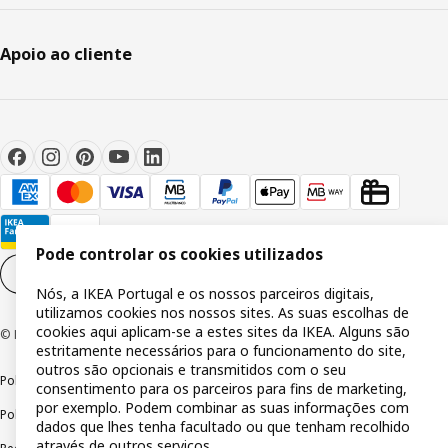
Apoio ao cliente
Pode controlar os cookies utilizados
Definições de cookies
PT
Nós, a IKEA Portugal e os nossos parceiros digitais,
utilizamos cookies nos nossos sites. As suas escolhas de
cookies aqui aplicam-se a estes sites da IKEA. Alguns são
© Inter IKEA Systems B.V 1999-2026
estritamente necessários para o funcionamento do site,
outros são opcionais e transmitidos com o seu
Política de privacidade
Política de cookies
Termos de utilização
consentimento para os parceiros para fins de marketing,
por exemplo. Podem combinar as suas informações com
Política de divulgação responsável
Livro de reclamações
dados que lhes tenha facultado ou que tenham recolhido
através de outros serviços.