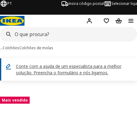
PT
Insira código postal
Selecionar loja
Hej!
Inicie sessão
Favoritos
Cesto de
…
Colchões
Colchões de molas
Conte com a ajuda de um especialista para a melhor
solução. Preencha o formulário e nós ligamos.
imagens de VESTERÖY
 imagens
Mais vendido