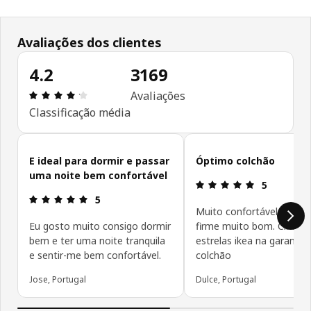
Avaliações dos clientes
4.2
3169
Avaliações: 4.2 de 5 estrelas. Total de comentári
Avaliações
Classificação média
Ignorar avaliações de cliente
E ideal para dormir e passar
Óptimo colchão
uma noite bem confortável
Avaliações: 
5
Avaliações: 5 de 5 estrelas.
5
Muito confortável um ex
Eu gosto muito consigo dormir
firme muito bom. Cinco
bem e ter uma noite tranquila
estrelas ikea na garantia
e sentir-me bem confortável.
colchão
Jose, Portugal
Dulce, Portugal