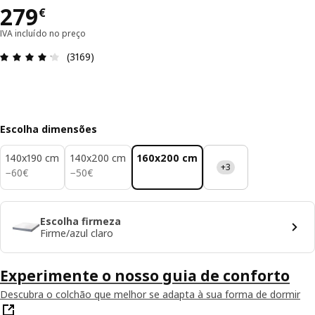
Preço 279€
279
€
IVA incluído no preço
Avaliações: 4.2 de 5 estrelas. Total de comentári
(3169)
Escolha dimensões
140x190 cm
140x200 cm
160x200 cm
+3
60€
50€
−
60
€
−
50
€
Escolha firmeza
Firme/azul claro
Experimente o nosso guia de conforto
Descubra o colchão que melhor se adapta à sua forma de dormir