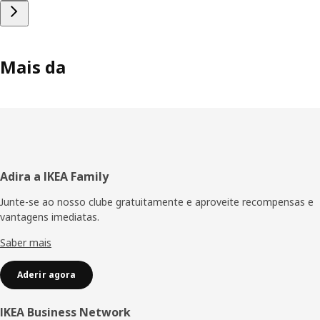
Mais da
Rodapé
Adira a IKEA Family
Junte-se ao nosso clube gratuitamente e aproveite recompensas e
vantagens imediatas.
Saber mais
Aderir agora
IKEA Business Network