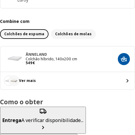
Combine com
Colchões de espuma
Colchões de molas
ÅNNELAND
Colchão híbrido, 140x200 cm
Adici
Preço 549€
549
€
Ver mais
Como o obter
Entrega
A verificar disponibilidade...