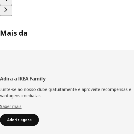
Mais da
Rodapé
Adira a IKEA Family
Junte-se ao nosso clube gratuitamente e aproveite recompensas e
vantagens imediatas.
Saber mais
Aderir agora