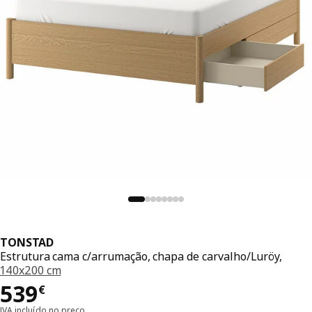
TONSTAD
Estrutura cama c/arrumação, chapa de carvalho/Luröy,
140x200 cm
Preço 539€
539
€
IVA incluído no preço