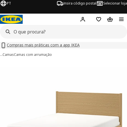
PT
Insira código postal
Selecionar loja
Hej!
Inicie sessão
Favoritos
Cesto de
Compras mais práticas com a app IKEA
…
Camas
Camas com arrumação
imagens de TONSTAD
 imagens