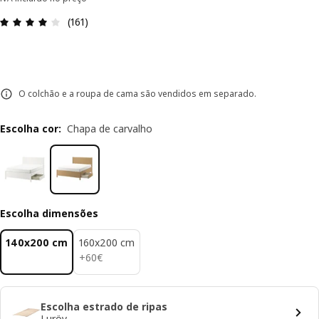
Avaliações: 4.1 de 5 estrelas. Total de comentário
(161)
O colchão e a roupa de cama são vendidos em separado.
Escolha cor
:
Chapa de carvalho
Escolha dimensões
140x200 cm
160x200 cm
60€
+
60
€
Escolha estrado de ripas
Luröy