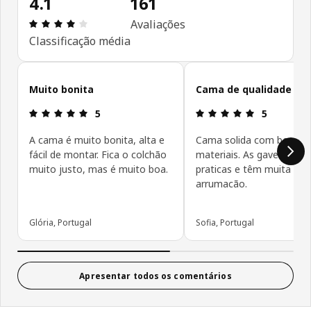
4.1
161
Avaliações: 4.1 de 5 estrelas. Total de comentário
Avaliações
Classificação média
Ignorar avaliações de cliente
Muito bonita
Cama de qualidade
Avaliações: 5 de 5 estrelas.
Avaliações: 
5
5
A cama é muito bonita, alta e
Cama solida com bons
fácil de montar. Fica o colchão
materiais. As gavetas sa
muito justo, mas é muito boa.
praticas e têm muita
arrumacão.
Glória, Portugal
Sofia, Portugal
Apresentar todos os comentários