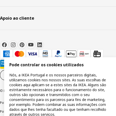
Apoio ao cliente
Pode controlar os cookies utilizados
Nós, a IKEA Portugal e os nossos parceiros digitais,
Definições de cookies
PT
utilizamos cookies nos nossos sites. As suas escolhas de
cookies aqui aplicam-se a estes sites da IKEA. Alguns são
estritamente necessários para o funcionamento do site,
© Inter IKEA Systems B.V 1999-2026
outros são opcionais e transmitidos com o seu
consentimento para os parceiros para fins de marketing,
Política de privacidade
Política de cookies
Termos de utilização
por exemplo. Podem combinar as suas informações com
dados que lhes tenha facultado ou que tenham recolhido
Política de divulgação responsável
Livro de reclamações
através de outros serviços.