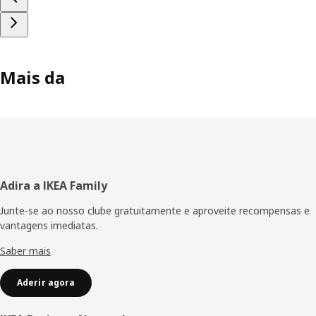
Mais da
Rodapé
Adira a IKEA Family
Junte-se ao nosso clube gratuitamente e aproveite recompensas e
vantagens imediatas.
Saber mais
Aderir agora