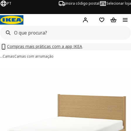
PT
Insira código postal
Selecionar loja
Hej!
Inicie sessão
Favoritos
Cesto de
Compras mais práticas com a app IKEA
…
Camas
Camas com arrumação
imagens de TONSTAD
 imagens