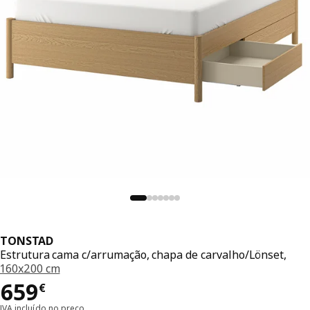
TONSTAD
Estrutura cama c/arrumação, chapa de carvalho/Lönset,
160x200 cm
Preço 659€
659
€
IVA incluído no preço