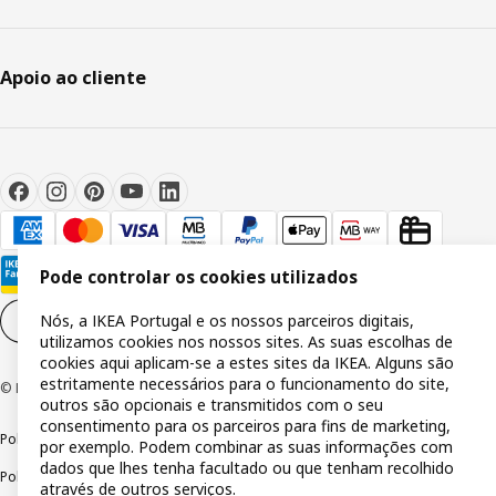
Apoio ao cliente
Pode controlar os cookies utilizados
Nós, a IKEA Portugal e os nossos parceiros digitais,
Definições de cookies
PT
utilizamos cookies nos nossos sites. As suas escolhas de
cookies aqui aplicam-se a estes sites da IKEA. Alguns são
estritamente necessários para o funcionamento do site,
© Inter IKEA Systems B.V 1999-2026
outros são opcionais e transmitidos com o seu
consentimento para os parceiros para fins de marketing,
Política de privacidade
Política de cookies
Termos de utilização
por exemplo. Podem combinar as suas informações com
dados que lhes tenha facultado ou que tenham recolhido
Política de divulgação responsável
Livro de reclamações
através de outros serviços.