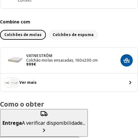
Combine com
Colchões de molas
Colchões de espuma
VATNESTRÖM
Colchão molas ensacadas, 160x200 cm
Adici
Preço 999€
999
€
Ver mais
Como o obter
Entrega
A verificar disponibilidade...