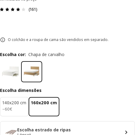
Avaliações: 4.1 de 5 estrelas. Total de comentário
(161)
O colchão e a roupa de cama são vendidos em separado.
Escolha cor
:
Chapa de carvalho
Escolha dimensões
140x200 cm
160x200 cm
60€
−
60
€
Escolha estrado de ripas
Lönset