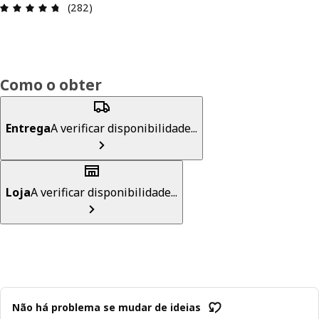
Avaliações: 4.7 de 5 estrelas. Total de comentári
(282)
Como o obter
Entrega
A verificar disponibilidade...
Loja
A verificar disponibilidade...
Não há problema se mudar de ideias