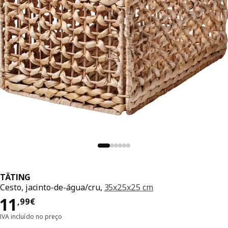
TÄTING
Cesto, jacinto-de-água/cru,
35x25x25 cm
Preço 11,99€
11
,
99
€
IVA incluído no preço