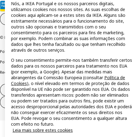
Nós, a IKEA Portugal e os nossos parceiros digitais,
utilizamos cookies nos nossos sites. As suas escolhas de
cookies aqui aplicam-se a estes sites da IKEA. Alguns são
Definições de cookies
PT
estritamente necessários para o funcionamento do site,
outros são opcionais e transmitidos com o seu
consentimento para os parceiros para fins de marketing,
© Inter IKEA Systems B.V 1999-2026
por exemplo. Podem combinar as suas informações com
dados que lhes tenha facultado ou que tenham recolhido
através de outros serviços.
Política de privacidade
Política de cookies
Termos de utilização
O seu consentimento permite-nos também transferir certos
Política de divulgação responsável
Livro de reclamações
dados para os nossos parceiros para tratamento nos EUA
(por exemplo, a Google). Apesar das medidas mais
Reclamações e resolução de litígios
abrangentes da Comissão Europeia (consultar
Política de
Cookies
), o nível elevado em termos de proteção de dados
disponível na UE não pode ser garantido nos EUA. Os dados
Direito de livre resolução
transferidos apresentam riscos: podem não ser eliminados
ou podem ser tratados para outros fins, pode existir um
Direito de livre resolução (serviços)
acesso desproporcional pelas autoridades dos EUA e poderá
não conseguir exercer eficazmente os seus direitos nos
EUA. Pode revogar o seu consentimento a qualquer altura
com efeito no futuro.
Leia mais sobre estes cookies