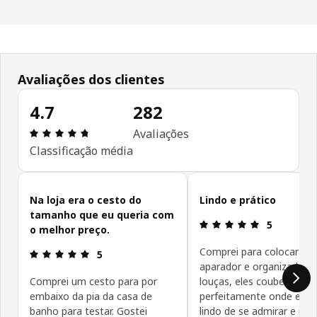
Avaliações dos clientes
4.7
282
Avaliações: 4.7 de 5 estrelas. Total de comentár
Avaliações
Classificação média
Ignorar avaliações de cliente
Na loja era o cesto do
Lindo e prático
tamanho que eu queria com
Avaliações: 
5
o melhor preço.
Comprei para colocar no
Avaliações: 5 de 5 estrelas.
5
aparador e organizador 
Comprei um cesto para por
louças, eles couberam
embaixo da pia da casa de
perfeitamente onde eu qu
banho para testar. Gostei
lindo de se admirar e per