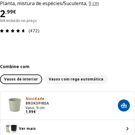
Planta, mistura de espécies/Suculenta,
9 cm
Preço 2,99€
2
,
99
€
IVA incluído no preço
Avaliações: 4.6 de 5 estrelas. Total de comentári
(472)
Combine com
Vasos de interior
Vasos com rega automática
Novidade
BROKSPIREA
Adici
Vaso, 9 cm
Preço 1,99€
1
,
99
€
Ver mais