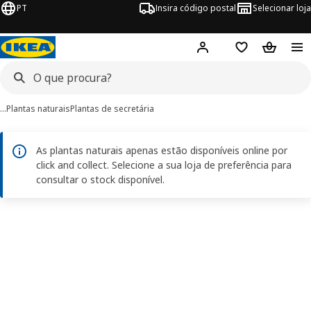
PT
Insira código postal
Selecionar loja
Hej!
Inicie sessão
Favoritos
Cesto de
…
Plantas naturais
Plantas de secretária
As plantas naturais apenas estão disponíveis online por
click and collect. Selecione a sua loja de preferência para
consultar o stock disponível.
imagens de SUCCULENT
 imagens