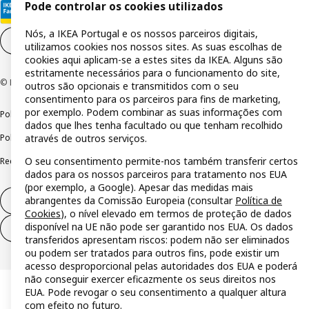
Pode controlar os cookies utilizados
Nós, a IKEA Portugal e os nossos parceiros digitais,
Definições de cookies
PT
utilizamos cookies nos nossos sites. As suas escolhas de
cookies aqui aplicam-se a estes sites da IKEA. Alguns são
estritamente necessários para o funcionamento do site,
© Inter IKEA Systems B.V 1999-2026
outros são opcionais e transmitidos com o seu
consentimento para os parceiros para fins de marketing,
por exemplo. Podem combinar as suas informações com
Política de privacidade
Política de cookies
Termos de utilização
dados que lhes tenha facultado ou que tenham recolhido
através de outros serviços.
Política de divulgação responsável
Livro de reclamações
O seu consentimento permite-nos também transferir certos
Reclamações e resolução de litígios
dados para os nossos parceiros para tratamento nos EUA
(por exemplo, a Google). Apesar das medidas mais
abrangentes da Comissão Europeia (consultar
Política de
Direito de livre resolução
Cookies
), o nível elevado em termos de proteção de dados
disponível na UE não pode ser garantido nos EUA. Os dados
Direito de livre resolução (serviços)
transferidos apresentam riscos: podem não ser eliminados
ou podem ser tratados para outros fins, pode existir um
acesso desproporcional pelas autoridades dos EUA e poderá
não conseguir exercer eficazmente os seus direitos nos
EUA. Pode revogar o seu consentimento a qualquer altura
com efeito no futuro.