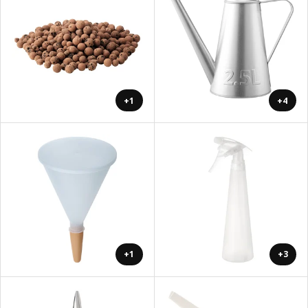
+1
+4
+1
+3