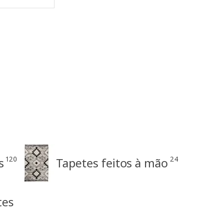
120
24
s
Tapetes feitos à mão
tes