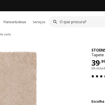
Planear&Ideias
Serviços
lo curto
STOEN
Tapete 
Pre
39
,
9
IVA inclu
Escolha