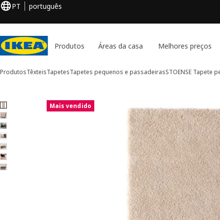
PT
português
Produtos
Áreas da casa
Melhores preços
Produtos
Têxteis
Tapetes
Tapetes pequenos e passadeiras
STOENSE
Tapete pe
7 imagens de STOENSE
Mais vendido
rar imagens