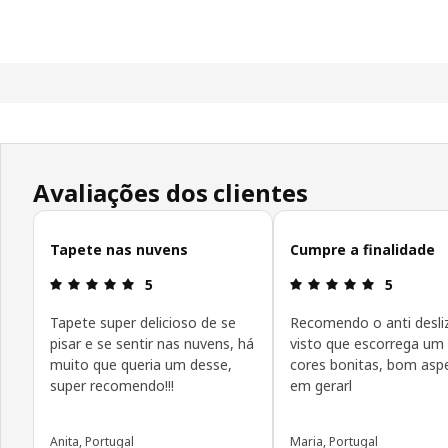
Avaliações dos clientes
Ignorar avaliações de cliente
Tapete nas nuvens
Cumpre a finalidade
Avaliações: 5 de 5 estrelas.
Avaliações:
5
5
Tapete super delicioso de se
Recomendo o anti desli
pisar e se sentir nas nuvens, há
visto que escorrega um
muito que queria um desse,
cores bonitas, bom asp
super recomendo!!!
em gerarl
Anita, Portugal
Maria, Portugal