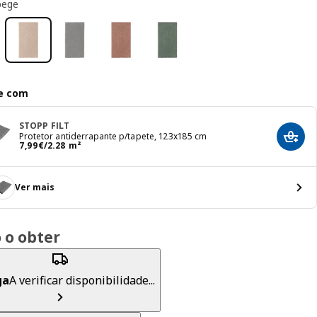
bege
e com
STOPP FILT
Protetor antiderrapante p/tapete, 123x185 cm
Adici
Preço 7,99€/2.28 m²
7
,
99
€
/2.28 m²
Ver mais
 o obter
ga
A verificar disponibilidade...