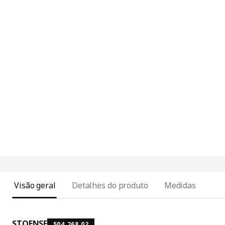
Visão geral
Detalhes do produto
Medidas
STOENSE
504.268.02