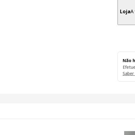
Loja
A 
Não h
Efetu
Saber