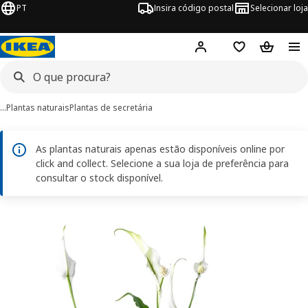
PT
Insira código postal
Selecionar loja
Hej!
Inicie sessão
Favoritos
Cesto de
…
Plantas naturais
Plantas de secretária
As plantas naturais apenas estão disponíveis online por
click and collect. Selecione a sua loja de preferência para
consultar o stock disponível.
imagens de SPATHIPHYLLUM
 imagens