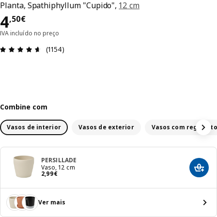
Planta, Spathiphyllum "Cupido",
12 cm
Preço 4,50€
4
,
50
€
IVA incluído no preço
Avaliações: 4.6 de 5 estrelas. Total de comentári
(1154)
Combine com
Vasos de interior
Vasos de exterior
Vasos com rega aut
PERSILLADE
Vaso, 12 cm
Adici
Preço 2,99€
2
,
99
€
Ver mais