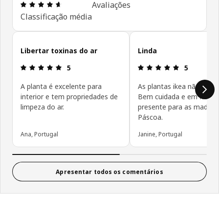
Avaliações: 4.6 de 5 estrelas. Total de comentári
Avaliações
Classificação média
Ignorar avaliações de cliente
Libertar toxinas do ar
Linda
Avaliações: 5 de 5 estrelas.
Avaliações: 
5
5
A planta é excelente para
As plantas ikea não desi
interior e tem propriedades de
Bem cuidada e em flor, fo
limpeza do ar.
presente para as madrin
Páscoa.
Ana, Portugal
Janine, Portugal
Apresentar todos os comentários