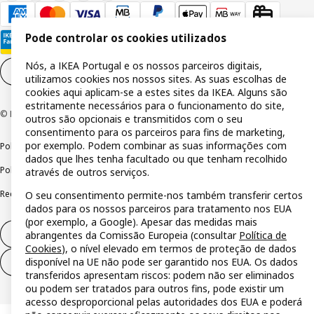
Pode controlar os cookies utilizados
Nós, a IKEA Portugal e os nossos parceiros digitais,
Definições de cookies
PT
utilizamos cookies nos nossos sites. As suas escolhas de
cookies aqui aplicam-se a estes sites da IKEA. Alguns são
estritamente necessários para o funcionamento do site,
© Inter IKEA Systems B.V 1999-2026
outros são opcionais e transmitidos com o seu
consentimento para os parceiros para fins de marketing,
por exemplo. Podem combinar as suas informações com
Política de privacidade
Política de cookies
Termos de utilização
dados que lhes tenha facultado ou que tenham recolhido
Política de divulgação responsável
Livro de reclamações
através de outros serviços.
Reclamações e resolução de litígios
O seu consentimento permite-nos também transferir certos
dados para os nossos parceiros para tratamento nos EUA
(por exemplo, a Google). Apesar das medidas mais
Direito de livre resolução
abrangentes da Comissão Europeia (consultar
Política de
Cookies
), o nível elevado em termos de proteção de dados
disponível na UE não pode ser garantido nos EUA. Os dados
Direito de livre resolução (serviços)
transferidos apresentam riscos: podem não ser eliminados
ou podem ser tratados para outros fins, pode existir um
acesso desproporcional pelas autoridades dos EUA e poderá