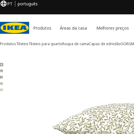
PT
português
Produtos
Áreas da casa
Melhores preços
Produtos
Têxteis
Têxteis para quarto
Roupa de cama
Capas de edredão
SORGM
5 imagens de SORGMANTEL
rar imagens