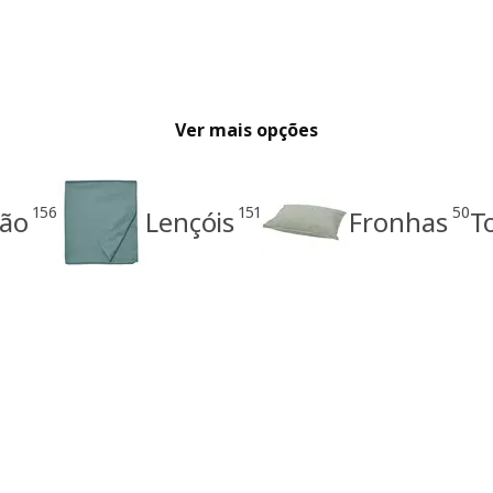
Ver mais opções
156
151
50
dão
Lençóis
Fronhas
T