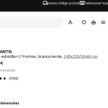
Insira código postal
Selecionar loja
Hej!
Inicie sessão
Favoritos
Cesto de
ANTEL
 edredão+2 fronhas, branco/verde,
240x220/50x60 cm
ço 19,99€
9
€
ído no preço
Avaliações: 4.6 de 5 estrelas. Total de comentários: 1068
(1068)
 dimensões