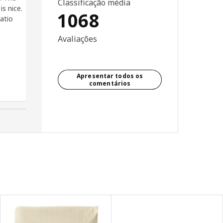
Classificação média
is nice.
Adorei a capa de edredom
1068
ratio
junto veio duas capas para
almofadas . Muito macia
Avaliações
deixou minha cama
aconchegante e confortável e
completou a decoração do
quarto . Super satisfeita
Apresentar todos os
comentários
Kelli, Portugal