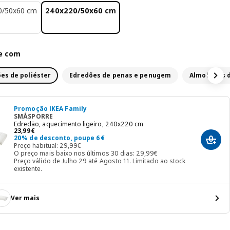
0/50x60 cm
240x220/50x60 cm
e com
es de poliéster
Edredões de penas e penugem
Almofadas d
Promoção IKEA Family
SMÅSPORRE
Edredão, aquecimento ligeiro, 240x220 cm
Preço 23,99€
23
,
99
€
20% de desconto, poupe 6€
Adici
Preço habitual: 29,99€
O preço mais baixo nos últimos 30 dias: 29,99€
Preço válido de Julho 29 até Agosto 11. Limitado ao stock
existente.
Ver mais