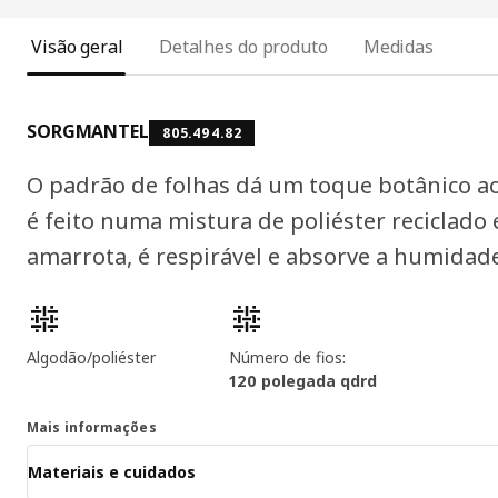
Visão geral
Detalhes do produto
Medidas
SORGMANTEL
805.494.82
O padrão de folhas dá um toque botânico ao
é feito numa mistura de poliéster reciclado
amarrota, é respirável e absorve a humidad
Características dos produtos
Algodão/poliéster
Número de fios:
120 polegada qdrd
Mais informações
Materiais e cuidados