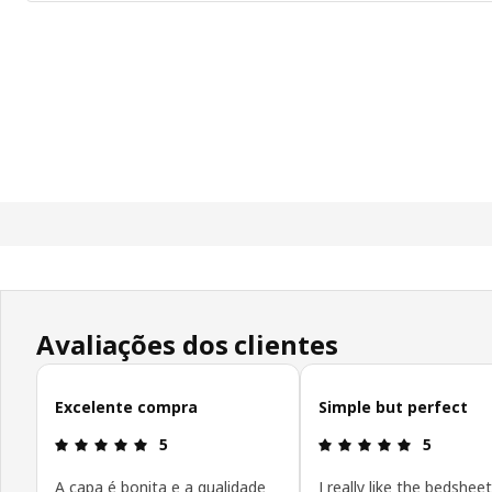
Avaliações dos clientes
Ignorar avaliações de cliente
Excelente compra
Simple but perfect
Avaliações: 5 de 5 estrelas.
Avaliações:
5
5
A capa é bonita e a qualidade
I really like the bedshee