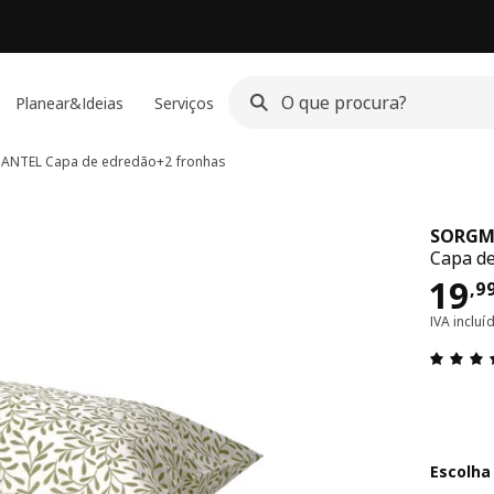
Planear&Ideias
Serviços
ANTEL
Capa de edredão+2 fronhas
SORGM
Capa de
Pre
19
,
9
IVA inclu
Escolha