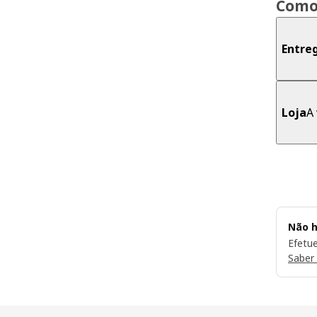
Como
Entre
Loja
A 
Não h
Efetu
Saber