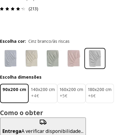
Avaliações: 4.3 de 5 estrelas. Total de comentári
(213)
Escolha cor
:
Cinz branco/às riscas
Escolha dimensões
90x200 cm
140x200 cm
160x200 cm
180x200 cm
4€
5€
6€
+
4
€
+
5
€
+
6
€
Como o obter
Entrega
A verificar disponibilidade...