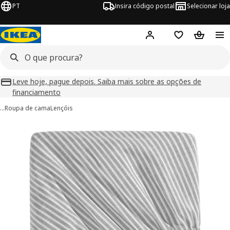
PT
Insira código postal
Selecionar loja
Hej!
Inicie sessão
Favoritos
Cesto de
Leve hoje, pague depois. Saiba mais sobre as opções de
financiamento
…
Roupa de cama
Lençóis
imagens de SOLFIBBLA
 imagens