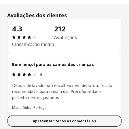
Avaliações dos clientes
4.3
212
Avaliações: 4.3 de 5 estrelas. Total de comentári
Avaliações
Classificação média
Bom lençol para as camas das crianças
Avaliações: 4 de 5 estrelas.
4
Depois de lavado não encolheu nem debotou. Tecido
recomendável para o dia a dia. Preço/qualidade
perfeitamente ajustados
Maria Dulce, Portugal
Apresentar todos os comentários