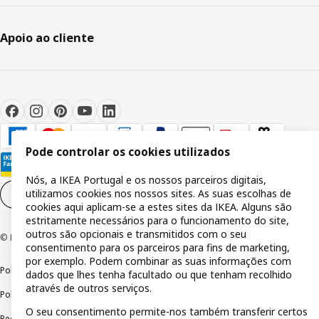
Apoio ao cliente
Pode controlar os cookies utilizados
Nós, a IKEA Portugal e os nossos parceiros digitais,
utilizamos cookies nos nossos sites. As suas escolhas de
Definições de cookies
PT
cookies aqui aplicam-se a estes sites da IKEA. Alguns são
estritamente necessários para o funcionamento do site,
outros são opcionais e transmitidos com o seu
© Inter IKEA Systems B.V 1999-2026
consentimento para os parceiros para fins de marketing,
por exemplo. Podem combinar as suas informações com
Política de privacidade
Política de cookies
Termos de utilização
dados que lhes tenha facultado ou que tenham recolhido
através de outros serviços.
Política de divulgação responsável
Livro de reclamações
O seu consentimento permite-nos também transferir certos
Reclamações e resolução de litígios