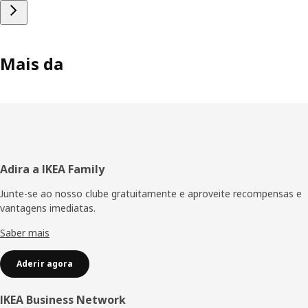
Mais da
Rodapé
Adira a IKEA Family
Junte-se ao nosso clube gratuitamente e aproveite recompensas e
vantagens imediatas.
Saber mais
Aderir agora
IKEA Business Network