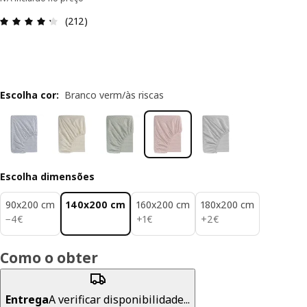
Avaliações: 4.3 de 5 estrelas. Total de comentári
(212)
Escolha cor
:
Branco verm/às riscas
Escolha dimensões
90x200 cm
140x200 cm
160x200 cm
180x200 cm
4€
1€
2€
−
4
€
+
1
€
+
2
€
Como o obter
Entrega
A verificar disponibilidade...