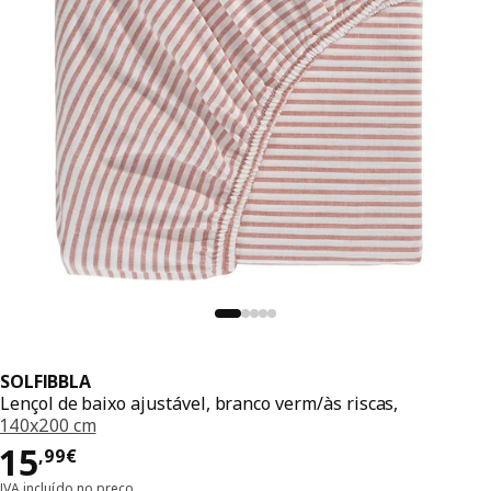
SOLFIBBLA
Lençol de baixo ajustável, branco verm/às riscas,
140x200 cm
Preço 15,99€
15
,
99
€
IVA incluído no preço