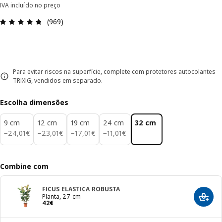
IVA incluído no preço
Avaliações: 4.8 de 5 estrelas. Total de comentári
(969)
Para evitar riscos na superfície, complete com protetores autocolantes
TRIXIG, vendidos em separado.
Escolha dimensões
9 cm
12 cm
19 cm
24 cm
32 cm
24,01€
23,01€
17,01€
11,01€
−
24
,
01
€
−
23
,
01
€
−
17
,
01
€
−
11
,
01
€
Combine com
FICUS ELASTICA ROBUSTA
Planta, 27 cm
Adici
Preço 42€
42
€