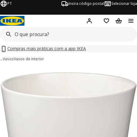
PT
Insira código postal
Selecionar loja
Hej!
Inicie sessão
Favoritos
Cesto de
Compras mais práticas com a app IKEA
…
Vasos
Vasos de interior
imagens de SOJABÖNA
 imagens