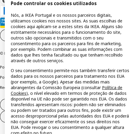
Pode controlar os cookies utilizados
Nós, a IKEA Portugal e os nossos parceiros digitais,
utilizamos cookies nos nossos sites. As suas escolhas de
cookies aqui aplicam-se a estes sites da IKEA. Alguns são
estritamente necessários para o funcionamento do site,
Definições de cookies
PT
outros são opcionais e transmitidos com o seu
consentimento para os parceiros para fins de marketing,
por exemplo. Podem combinar as suas informações com
© Inter IKEA Systems B.V 1999-2026
dados que lhes tenha facultado ou que tenham recolhido
através de outros serviços.
Política de privacidade
Política de cookies
Termos de utilização
O seu consentimento permite-nos também transferir certos
dados para os nossos parceiros para tratamento nos EUA
Política de divulgação responsável
Livro de reclamações
(por exemplo, a Google). Apesar das medidas mais
abrangentes da Comissão Europeia (consultar
Política de
Reclamações e resolução de litígios
Cookies
), o nível elevado em termos de proteção de dados
disponível na UE não pode ser garantido nos EUA. Os dados
transferidos apresentam riscos: podem não ser eliminados
Direito de livre resolução
ou podem ser tratados para outros fins, pode existir um
acesso desproporcional pelas autoridades dos EUA e poderá
Direito de livre resolução (serviços)
não conseguir exercer eficazmente os seus direitos nos
EUA. Pode revogar o seu consentimento a qualquer altura
com efeito no futuro.