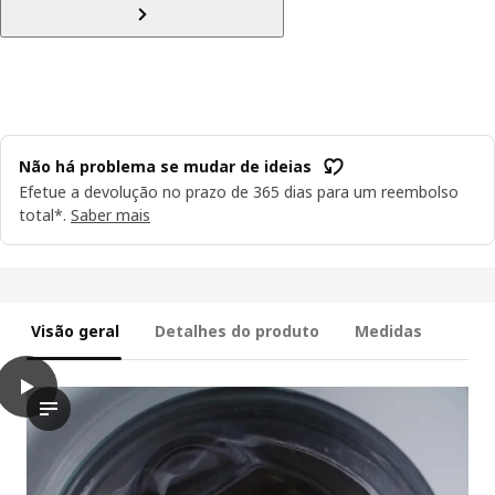
Não há problema se mudar de ideias
Efetue a devolução no prazo de 365 dias para um reembolso
total*.
Saber mais
Visão geral
Detalhes do produto
Medidas
play
SALTSJÖBADEN Capa p/repousa-pés, Blekinge branco
No vídeo, vemos uma sequência de imagens que demonstram com