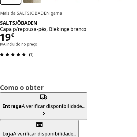
Mais da SALTSJÖBADEN gama
SALTSJÖBADEN
Capa p/repousa-pés, Blekinge branco
Preço 19€
19
€
IVA incluído no preço
Avaliações: 5 de 5 estrelas. Total de comentários:
(1)
Como o obter
Entrega
A verificar disponibilidade...
Loja
A verificar disponibilidade...