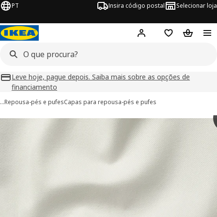
PT
Insira código postal
Selecionar loja
Hej!
Inicie sessão
Favoritos
Cesto de
Leve hoje, pague depois. Saiba mais sobre as opções de
financiamento
…
Repousa-pés e pufes
Capas para repousa-pés e pufes
imagens de SALTSJÖBADEN
 imagens