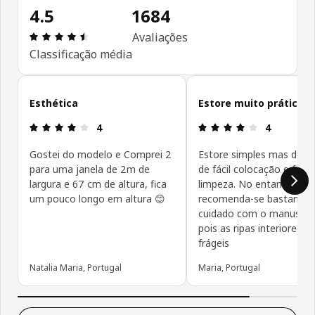
4.5
1684
Avaliações: 4.5 de 5 estrelas. Total de comentári
Avaliações
Classificação média
Ignorar avaliações de cliente
Esthética
Estore muito prático
Avaliações: 4 de 5 estrelas.
Avaliações: 
4
4
Gostei do modelo e Comprei 2
Estore simples mas decor
para uma janela de 2m de
de fácil colocação e fácil
largura e 67 cm de altura, fica
limpeza. No entanto
um pouco longo em altura 😊
recomenda-se bastante
cuidado com o manusea
pois as ripas interiores s
frágeis
Natalia Maria, Portugal
Maria, Portugal