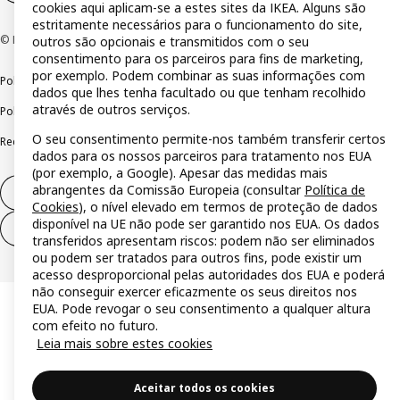
cookies aqui aplicam-se a estes sites da IKEA. Alguns são
estritamente necessários para o funcionamento do site,
© Inter IKEA Systems B.V 1999-2026
outros são opcionais e transmitidos com o seu
consentimento para os parceiros para fins de marketing,
por exemplo. Podem combinar as suas informações com
Política de privacidade
Política de cookies
Termos de utilização
dados que lhes tenha facultado ou que tenham recolhido
através de outros serviços.
Política de divulgação responsável
Livro de reclamações
O seu consentimento permite-nos também transferir certos
Reclamações e resolução de litígios
dados para os nossos parceiros para tratamento nos EUA
(por exemplo, a Google). Apesar das medidas mais
abrangentes da Comissão Europeia (consultar
Política de
Direito de livre resolução
Cookies
), o nível elevado em termos de proteção de dados
disponível na UE não pode ser garantido nos EUA. Os dados
Direito de livre resolução (serviços)
transferidos apresentam riscos: podem não ser eliminados
ou podem ser tratados para outros fins, pode existir um
acesso desproporcional pelas autoridades dos EUA e poderá
não conseguir exercer eficazmente os seus direitos nos
EUA. Pode revogar o seu consentimento a qualquer altura
com efeito no futuro.
Leia mais sobre estes cookies
Aceitar todos os cookies