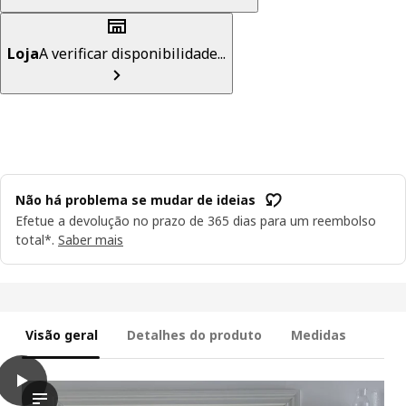
Loja
A verificar disponibilidade...
Não há problema se mudar de ideias
Efetue a devolução no prazo de 365 dias para um reembolso
total*.
Saber mais
Visão geral
Detalhes do produto
Medidas
play
RINGBLOMMA Estore de tecido, bege, 120x160 cm
O vídeo apresenta uma demonstração do cego romano RINGBLOMM