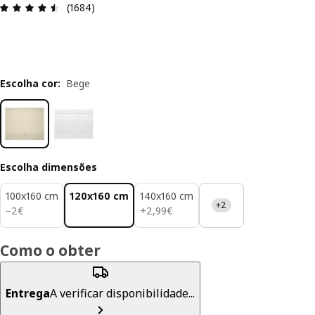
Avaliações: 4.5 de 5 estrelas. Total de comentári
(1684)
Escolha cor
:
Bege
Escolha dimensões
100x160 cm
120x160 cm
140x160 cm
+2
2€
2,99€
−
2
€
+
2
,
99
€
Como o obter
Entrega
A verificar disponibilidade...