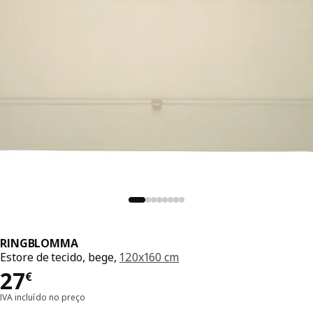
RINGBLOMMA
Estore de tecido, bege,
120x160 cm
Preço 27€
27
€
IVA incluído no preço