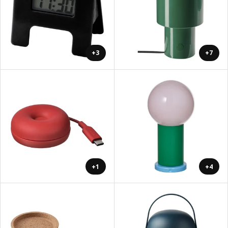
+3
+7
+1
+4