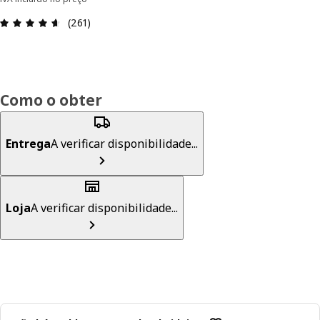
Avaliações: 4.6 de 5 estrelas. Total de comentári
(261)
Como o obter
Entrega
A verificar disponibilidade...
Loja
A verificar disponibilidade...