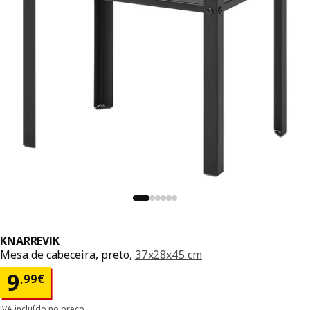
KNARREVIK
Mesa de cabeceira, preto,
37x28x45 cm
Preço 9,99€
9
,
99
€
IVA incluído no preço