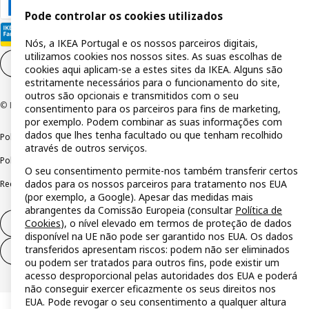
Pode controlar os cookies utilizados
Nós, a IKEA Portugal e os nossos parceiros digitais,
utilizamos cookies nos nossos sites. As suas escolhas de
Definições de cookies
PT
cookies aqui aplicam-se a estes sites da IKEA. Alguns são
estritamente necessários para o funcionamento do site,
outros são opcionais e transmitidos com o seu
© Inter IKEA Systems B.V 1999-2026
consentimento para os parceiros para fins de marketing,
por exemplo. Podem combinar as suas informações com
dados que lhes tenha facultado ou que tenham recolhido
Política de privacidade
Política de cookies
Termos de utilização
através de outros serviços.
Política de divulgação responsável
Livro de reclamações
O seu consentimento permite-nos também transferir certos
dados para os nossos parceiros para tratamento nos EUA
Reclamações e resolução de litígios
(por exemplo, a Google). Apesar das medidas mais
abrangentes da Comissão Europeia (consultar
Política de
Cookies
), o nível elevado em termos de proteção de dados
Direito de livre resolução
disponível na UE não pode ser garantido nos EUA. Os dados
transferidos apresentam riscos: podem não ser eliminados
Direito de livre resolução (serviços)
ou podem ser tratados para outros fins, pode existir um
acesso desproporcional pelas autoridades dos EUA e poderá
não conseguir exercer eficazmente os seus direitos nos
EUA. Pode revogar o seu consentimento a qualquer altura