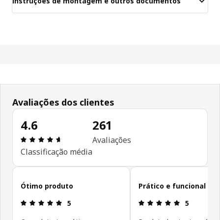
Instruções de montagem e outros documentos
Avaliações dos clientes
4.6
261
Avaliações: 4.6 de 5 estrelas. Total de comentári
Avaliações
Classificação média
Ignorar avaliações de cliente
Ótimo produto
Prático e funcional
Avaliações: 5 de 5 estrelas.
Avaliações: 
5
5