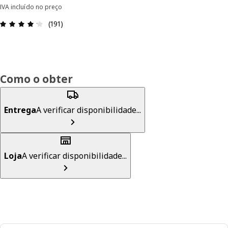
IVA incluído no preço
Avaliações: 4.2 de 5 estrelas. Total de comentári
(191)
Como o obter
Entrega
A verificar disponibilidade...
Loja
A verificar disponibilidade...