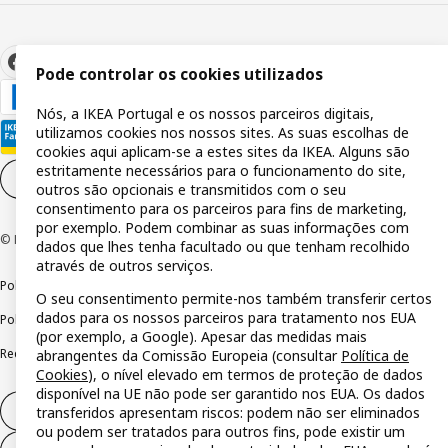
Pode controlar os cookies utilizados
Nós, a IKEA Portugal e os nossos parceiros digitais,
utilizamos cookies nos nossos sites. As suas escolhas de
cookies aqui aplicam-se a estes sites da IKEA. Alguns são
estritamente necessários para o funcionamento do site,
Definições de cookies
PT
outros são opcionais e transmitidos com o seu
consentimento para os parceiros para fins de marketing,
por exemplo. Podem combinar as suas informações com
© Inter IKEA Systems B.V 1999-2026
dados que lhes tenha facultado ou que tenham recolhido
através de outros serviços.
Política de privacidade
Política de cookies
Termos de utilização
O seu consentimento permite-nos também transferir certos
dados para os nossos parceiros para tratamento nos EUA
Política de divulgação responsável
Livro de reclamações
(por exemplo, a Google). Apesar das medidas mais
Reclamações e resolução de litígios
abrangentes da Comissão Europeia (consultar
Política de
Cookies
), o nível elevado em termos de proteção de dados
disponível na UE não pode ser garantido nos EUA. Os dados
Direito de livre resolução
transferidos apresentam riscos: podem não ser eliminados
ou podem ser tratados para outros fins, pode existir um