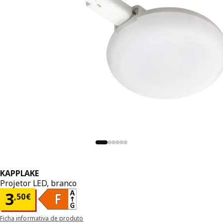
KAPPLAKE
Projetor LED, branco
Preço 3,50€
3
,
50
€
Ficha informativa de produto